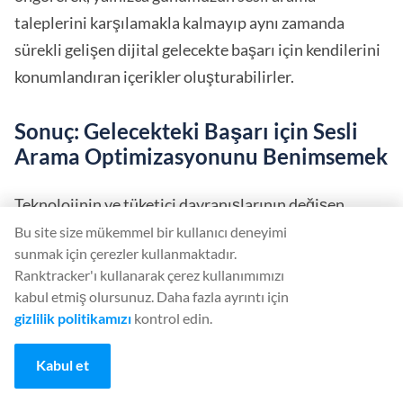
taleplerini karşılamakla kalmayıp aynı zamanda
sürekli gelişen dijital gelecekte başarı için kendilerini
konumlandıran içerikler oluşturabilirler.
Sonuç: Gelecekteki Başarı için Sesli
Arama Optimizasyonunu Benimsemek
Teknolojinin ve tüketici davranışlarının değişen
gelgitlerinde gezinirken, sesli arama
Bu site size mükemmel bir kullanıcı deneyimi
sunmak için çerezler kullanmaktadır.
optimizasyonunun önemi abartılamaz. Akıllı
Ranktracker'ı kullanarak çerez kullanımımızı
hoparlörler ve ses özellikli cihazlar çağı, insanların
kabul etmiş olursunuz. Daha fazla ayrıntı için
bilgi arama, ürün alışverişi yapma ve dijital dünyayla
gizlilik politikamızı
kontrol edin.
etkileşim kurma biçimlerinde yeni bir paradigma
Kabul et
başlattı. İşletmeler için bu değişime uyum sağlamak
yalnızca bir seçenek değil, aynı zamanda ilgili ve