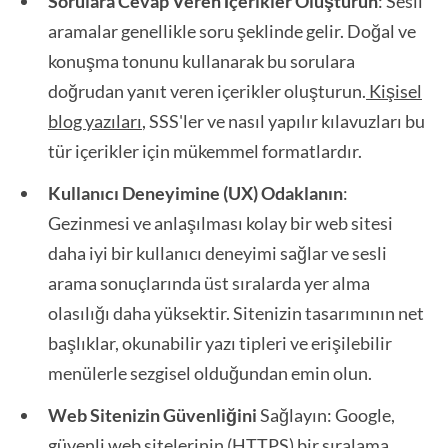
Sorulara Cevap Veren İçerikler Oluşturun
: Sesli
aramalar genellikle soru şeklinde gelir. Doğal ve
konuşma tonunu kullanarak bu sorulara
doğrudan yanıt veren içerikler oluşturun.
Kişisel
blog yazıları
, SSS'ler ve nasıl yapılır kılavuzları bu
tür içerikler için mükemmel formatlardır.
Kullanıcı Deneyimine (UX) Odaklanın
:
Gezinmesi ve anlaşılması kolay bir web sitesi
daha iyi bir kullanıcı deneyimi sağlar ve sesli
arama sonuçlarında üst sıralarda yer alma
olasılığı daha yüksektir. Sitenizin tasarımının net
başlıklar, okunabilir yazı tipleri ve erişilebilir
menülerle sezgisel olduğundan emin olun.
Web Sitenizin Güvenliğini
Sağlayın: Google,
güvenli web sitelerinin (HTTPS) bir sıralama