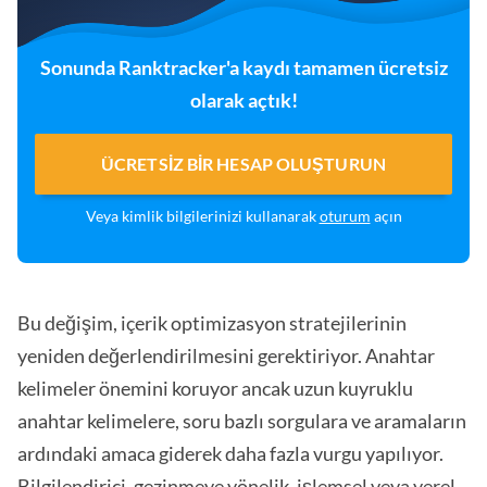
Sonunda Ranktracker'a kaydı tamamen ücretsiz
olarak açtık!
ÜCRETSIZ BIR HESAP OLUŞTURUN
Veya kimlik bilgilerinizi kullanarak
oturum
açın
Bu değişim, içerik optimizasyon stratejilerinin
yeniden değerlendirilmesini gerektiriyor. Anahtar
kelimeler önemini koruyor ancak uzun kuyruklu
anahtar kelimelere, soru bazlı sorgulara ve aramaların
ardındaki amaca giderek daha fazla vurgu yapılıyor.
Bilgilendirici, gezinmeye yönelik, işlemsel veya yerel