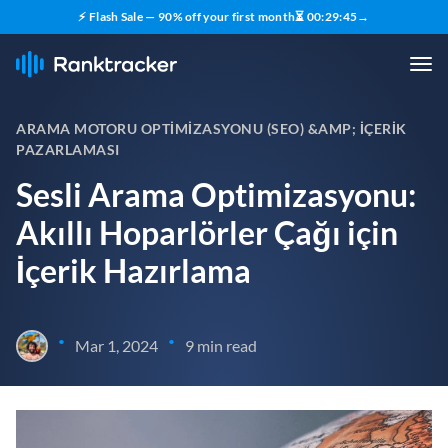
⚡ Flash Sale — 90% off your first month
⏳
00
:
29
:
44
→
ARAMA MOTORU OPTIMIZASYONU (SEO) &AMP; İÇERIK
PAZARLAMASI
Sesli Arama Optimizasyonu:
Akıllı Hoparlörler Çağı için
İçerik Hazırlama
•
•
Mar 1, 2024
9 min read