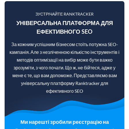
ЗУСТРІЧАЙТЕ RANKTRACKER
УНІВЕРСАЛЬНА ПЛАТФОРМА ДЛЯ
ЕФЕКТИВНОГО SEO
За кожним успішним бізнесом стоїть потужна SEO-
кампанія. Але з незліченною кількістю інструментів і
методів оптимізації на вибір може бути важко
зрозуміти, з чого почати. Що ж, не бійтеся, адже у
мене є те, що вам допоможе. Представляємо вам
універсальну платформу Ranktracker для
ефективного SEO
Ми нарешті зробили реєстрацію на