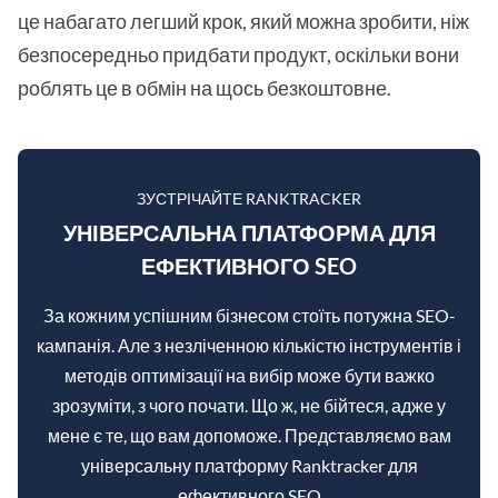
це набагато легший крок, який можна зробити, ніж
безпосередньо придбати продукт, оскільки вони
роблять це в обмін на щось безкоштовне.
ЗУСТРІЧАЙТЕ RANKTRACKER
УНІВЕРСАЛЬНА ПЛАТФОРМА ДЛЯ
ЕФЕКТИВНОГО SEO
За кожним успішним бізнесом стоїть потужна SEO-
кампанія. Але з незліченною кількістю інструментів і
методів оптимізації на вибір може бути важко
зрозуміти, з чого почати. Що ж, не бійтеся, адже у
мене є те, що вам допоможе. Представляємо вам
універсальну платформу Ranktracker для
ефективного SEO