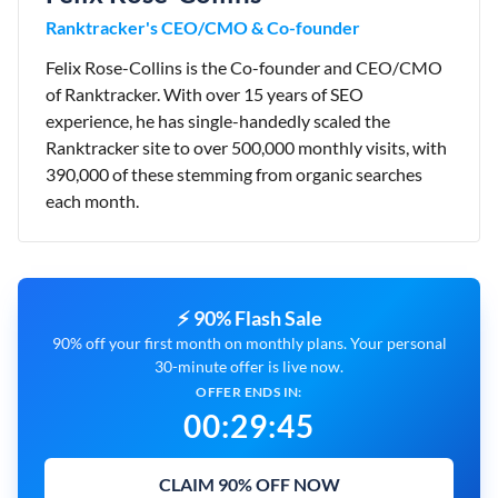
Ranktracker's CEO/CMO & Co-founder
Felix Rose-Collins is the Co-founder and CEO/CMO
of Ranktracker. With over 15 years of SEO
experience, he has single-handedly scaled the
Ranktracker site to over 500,000 monthly visits, with
390,000 of these stemming from organic searches
each month.
⚡ 90% Flash Sale
90% off your first month on monthly plans. Your personal
30-minute offer is live now.
OFFER ENDS IN:
00
:
29
:
44
CLAIM 90% OFF NOW