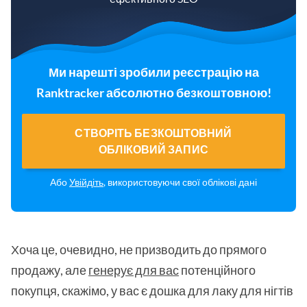
Ми нарешті зробили реєстрацію на
Ranktracker абсолютно безкоштовною!
СТВОРІТЬ БЕЗКОШТОВНИЙ
ОБЛІКОВИЙ ЗАПИС
Або
Увійдіть
, використовуючи свої облікові дані
Хоча це, очевидно, не призводить до прямого
продажу, але
генерує для вас
потенційного
покупця, скажімо, у вас є дошка для лаку для нігтів