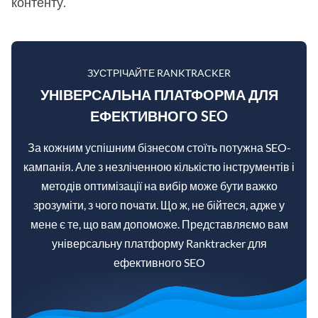
контенту.
ЗУСТРІЧАЙТЕ RANKTRACKER
УНІВЕРСАЛЬНА ПЛАТФОРМА ДЛЯ
ЕФЕКТИВНОГО SEO
За кожним успішним бізнесом стоїть потужна SEO-
кампанія. Але з незліченною кількістю інструментів і
методів оптимізації на вибір може бути важко
зрозуміти, з чого почати. Що ж, не бійтеся, адже у
мене є те, що вам допоможе. Представляємо вам
універсальну платформу Ranktracker для
ефективного SEO