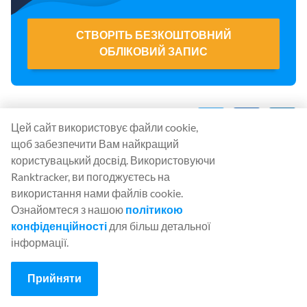
СТВОРІТЬ БЕЗКОШТОВНИЙ
ОБЛІКОВИЙ ЗАПИС
Поділитися
:
Цей сайт використовує файли cookie,
щоб забезпечити Вам найкращий
користувацький досвід. Використовуючи
Ranktracker, ви погоджуєтесь на
використання нами файлів cookie.
Ознайомтеся з нашою
політикою
Почніть користуватися
конфіденційності
для більш детальної
Ranktracker...
інформації.
Безкоштовно!
Прийняти
Дізнайтеся, що стримує
ваш сайт
від ранжування.