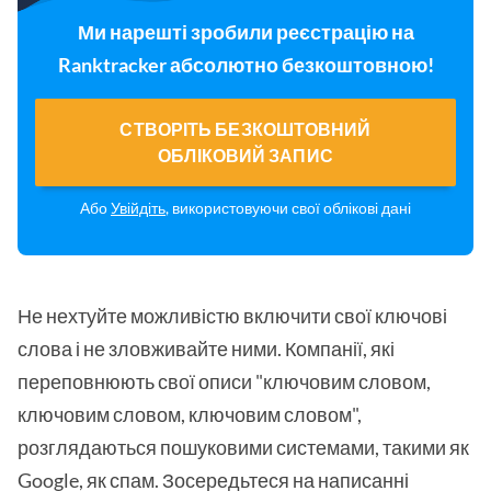
Ми нарешті зробили реєстрацію на
Ranktracker абсолютно безкоштовною!
СТВОРІТЬ БЕЗКОШТОВНИЙ
ОБЛІКОВИЙ ЗАПИС
Або
Увійдіть
, використовуючи свої облікові дані
Не нехтуйте можливістю включити свої ключові
слова і не зловживайте ними. Компанії, які
переповнюють свої описи "ключовим словом,
ключовим словом, ключовим словом",
розглядаються пошуковими системами, такими як
Google, як спам. Зосередьтеся на написанні