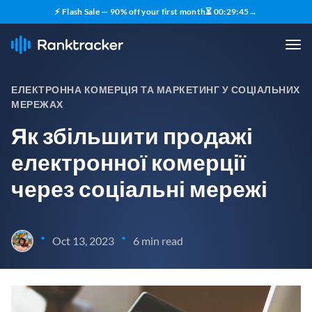
⚡ Flash Sale — 90% off your first month
⏳
00
:
29
:
44
→
ЕЛЕКТРОННА КОМЕРЦІЯ ТА МАРКЕТИНГ У СОЦІАЛЬНИХ
МЕРЕЖАХ
Як збільшити продажі
електронної комерції
через соціальні мережі
•
•
Oct 13, 2023
6 min read