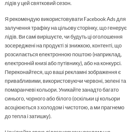
лідів у цей святковий сезон.
Я рекомендую використовувати Facebook Ads для
залучення трафіку на цільову сторінку, що генерує
лідів. Ви самі вирішуєте, чи будуть ці оголошення
зосереджені на продукті зі знижкою, контенті, що
розсилається електронною поштою (наприклад,
електронній книзі або путівнику), або на конкурсі.
Переконайтеся, що ваші рекламні зображення є
привабливими, використовуючи червоні, зелені та
помаранчеві кольори. Уникайте занадто багато
синього, чорного або білого (оскільки ці кольори
асоціюються з холодом і чистотою, а ми прагнемо
до тепла і затишку).
Націлюйте свою лідогенеруючу рекламу на