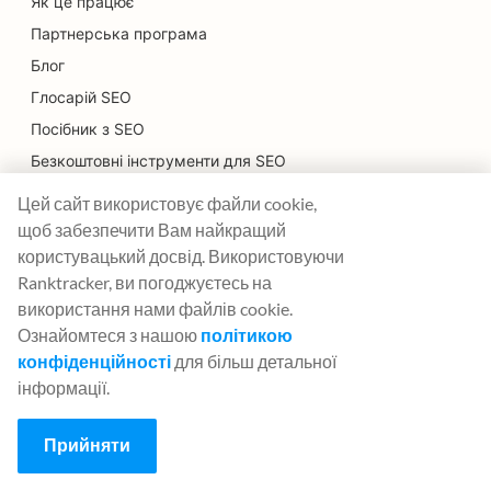
Як це працює
Партнерська програма
Блог
Глосарій SEO
Посібник з SEO
Безкоштовні інструменти для SEO
Угода про розміщення гостьових постів
Цей сайт використовує файли cookie,
Історія оновлень алгоритму Google
щоб забезпечити Вам найкращий
користувацький досвід. Використовуючи
Ranktracker, ви погоджуєтесь на
Юридичний
використання нами файлів cookie.
Умови та положення
Ознайомтеся з нашою
політикою
Політика конфіденційності
конфіденційності
для більш детальної
інформації.
App
Увійдіть в систему
Прийняти
Зареєструватися