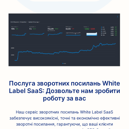
Послуга зворотних посилань White
Label SaaS: Дозвольте нам зробити
роботу за вас
Наш сервіс зворотних посилань White Label SaaS
забезпечує високоякісні, точні та економічно ефективні
зворотні посилання, гарантуючи, що ваші клієнти