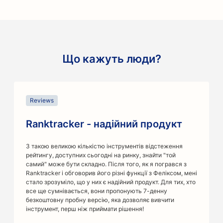
Що кажуть люди?
Slide 1 of 13
Reviews
Ranktracker - надійний продукт
З такою великою кількістю інструментів відстеження
рейтингу, доступних сьогодні на ринку, знайти "той
самий" може бути складно. Після того, як я погрався з
Ranktracker і обговорив його різні функції з Феліксом, мені
стало зрозуміло, що у них є надійний продукт. Для тих, хто
все ще сумнівається, вони пропонують 7-денну
безкоштовну пробну версію, яка дозволяє вивчити
інструмент, перш ніж приймати рішення!