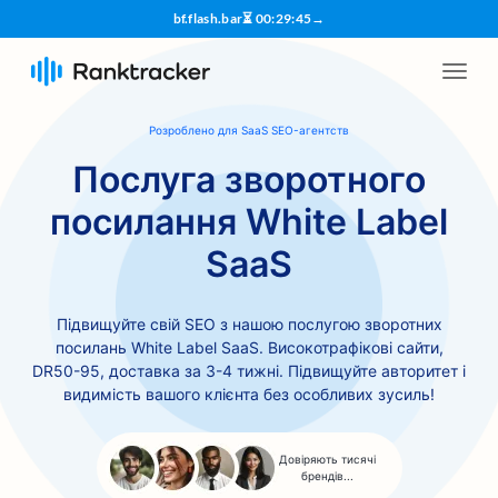
bf.flash.bar
⏳
00
:
29
:
44
→
Розроблено для SaaS SEO-агентств
Послуга зворотного
посилання White Label
SaaS
Підвищуйте свій SEO з нашою послугою зворотних
посилань White Label SaaS. Високотрафікові сайти,
DR50-95, доставка за 3-4 тижні. Підвищуйте авторитет і
видимість вашого клієнта без особливих зусиль!
Довіряють тисячі
брендів...