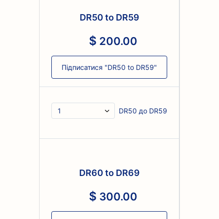
DR50 to DR59
200
.
00
Підписатися "DR50 to DR59"
DR50 до DR59
DR60 to DR69
300
.
00