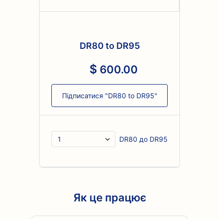
DR80 to DR95
600
.
00
Підписатися "DR80 to DR95"
DR80 до DR95
Як це працює