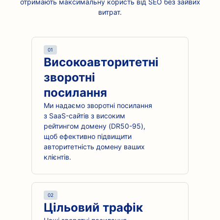
отримають максимальну користь від SEO без зайвих
витрат.
01
Високоавторитетні
зворотні
посилання
Ми надаємо зворотні посилання
з SaaS-сайтів з високим
рейтингом домену (DR50-95),
щоб ефективно підвищити
авторитетність домену ваших
клієнтів.
02
Цільовий трафік