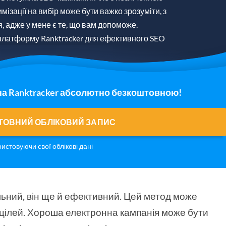
имізації на вибір може бути важко зрозуміти, з
я, адже у мене є те, що вам допоможе.
платформу Ranktracker для ефективного SEO
на Ranktracker абсолютно безкоштовною!
ТОВНИЙ ОБЛІКОВИЙ ЗАПИС
ристовуючи свої облікові дані
льний, він ще й ефективний. Цей метод може
 цілей. Хороша електронна кампанія може бути