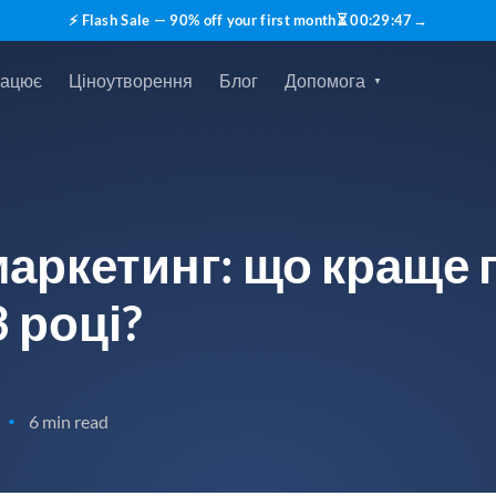
⚡ Flash Sale — 90% off your first month
⏳
00
:
29
:
46
→
рацює
Ціноутворення
Блог
Допомога
-маркетинг: що краще
3 році?
6 min read
•