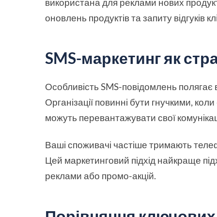
використана для реклами нових продукті
оновлень продуктів та запиту відгуків кл
SMS-маркетинг як стра
Особливість SMS-повідомлень полягає в т
Організації повинні бути гнучкими, коли
можуть перевантажувати свої комунікац
Ваші споживачі частіше тримають телефо
Цей маркетинговий підхід найкраще під
реклами або промо-акцій.
Порівняння ключових 