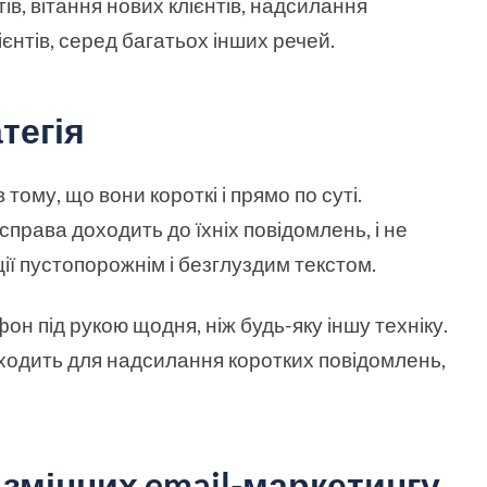
в, вітання нових клієнтів, надсилання
ієнтів, серед багатьох інших речей.
тегія
ому, що вони короткі і прямо по суті.
 справа доходить до їхніх повідомлень, і не
ії пустопорожнім і безглуздим текстом.
н під рукою щодня, ніж будь-яку іншу техніку.
ходить для надсилання коротких повідомлень,
змінних email-маркетингу