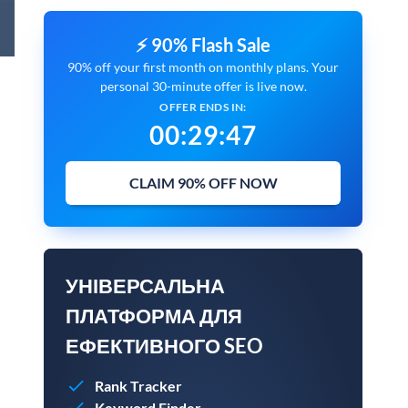
⚡ 90% Flash Sale
90% off your first month on monthly plans. Your
personal 30-minute offer is live now.
OFFER ENDS IN:
00
:
29
:
46
CLAIM 90% OFF NOW
УНІВЕРСАЛЬНА
ПЛАТФОРМА ДЛЯ
ЕФЕКТИВНОГО SEO
Rank Tracker
Keyword Finder