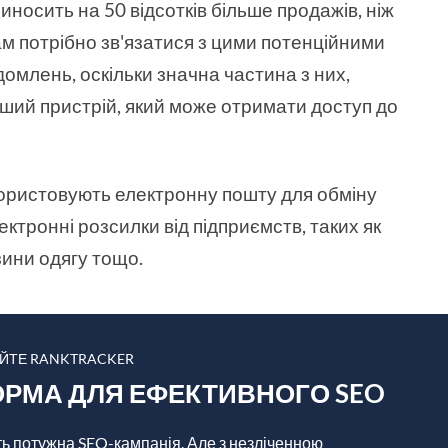
носить на 50 відсотків більше продажів, ніж
ам потрібно зв'язатися з цими потенційними
омлень, оскільки значна частина з них,
нший пристрій, який може отримати доступ до
використовують електронну пошту для обміну
ктронні розсилки від підприємств, таких як
зини одягу тощо.
АЙТЕ RANKTRACKER
РМА ДЛЯ ЕФЕКТИВНОГО SEO
ть потужна SEO-кампанія. Але з незліченною