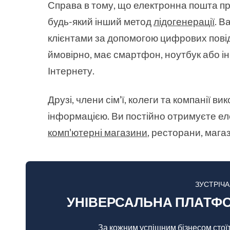
Справа в тому, що електронна пошта при
будь-який інший метод
лідогенерації
. В
клієнтами за допомогою цифрових повід
ймовірно, має смартфон, ноутбук або і
Інтернету.
Друзі, члени сім'ї, колеги та компанії 
інформацією. Ви постійно отримуєте еле
комп'ютерні магазини
, ресторани, мага
ЗУСТРІЧ
УНІВЕРСАЛЬНА ПЛАТФО
За кожним успішним бізнесом стої