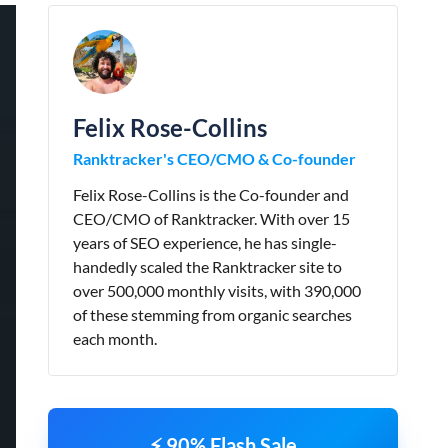
Felix Rose-Collins
Ranktracker's CEO/CMO & Co-founder
Felix Rose-Collins is the Co-founder and
CEO/CMO of Ranktracker. With over 15
years of SEO experience, he has single-
handedly scaled the Ranktracker site to
over 500,000 monthly visits, with 390,000
of these stemming from organic searches
each month.
⚡ 90% Flash Sale