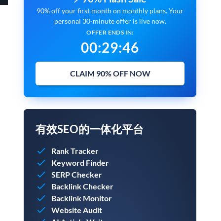
90% off your first month on monthly plans. Your
personal 30-minute offer is live now.
OFFER ENDS IN:
00
:
29
:
45
CLAIM 90% OFF NOW
有效SEO的一体化平台
Rank Tracker
Keyword Finder
SERP Checker
Backlink Checker
Backlink Monitor
Website Audit