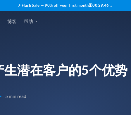
⚡ Flash Sale — 90% off your first month
⏳
00
:
29
:
45
→
价
博客
帮助
产生潜在客户的5个优势
5 min read
•