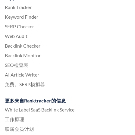
Rank Tracker
Keyword Finder
SERP Checker
Web Audit
Backlink Checker
Backlink Monitor
SEO检查表
AI Article Writer
免费。SERP模拟器
更多来自Ranktracker的信息
White Label SaaS Backlink Service
工作原理
联属会员计划