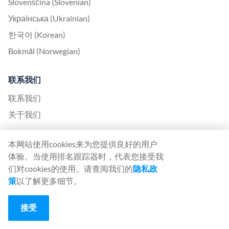
Slovenščina (Slovenian)
Українська (Ukrainian)
한국어 (Korean)
Bokmål (Norwegian)
联系我们
联系我们
关于我们
United Kingdom Office
本网站使用cookies来为您提供良好的用户
体验。当使用排名跟踪器时，代表您接受我
Ranktracker Ltd
们对cookies的使用。请查阅我们的
隐私政
144A Clerkenwell Rd
策
以了解更多细节。
London, EC1R 5DF
Company No: 08820809
接受
felix@ranktracker.com