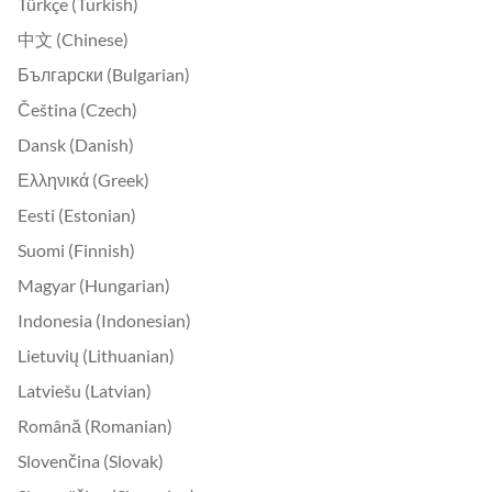
Türkçe (Turkish)
中文 (Chinese)
Български (Bulgarian)
Čeština (Czech)
Dansk (Danish)
Ελληνικά (Greek)
Eesti (Estonian)
Suomi (Finnish)
Magyar (Hungarian)
Indonesia (Indonesian)
Lietuvių (Lithuanian)
Latviešu (Latvian)
Română (Romanian)
Slovenčina (Slovak)