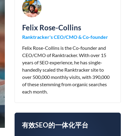
Felix Rose-Collins
Ranktracker's CEO/CMO & Co-founder
Felix Rose-Collins is the Co-founder and
CEO/CMO of Ranktracker. With over 15
years of SEO experience, he has single-
handedly scaled the Ranktracker site to
over 500,000 monthly visits, with 390,000
of these stemming from organic searches
each month.
有效SEO的一体化平台