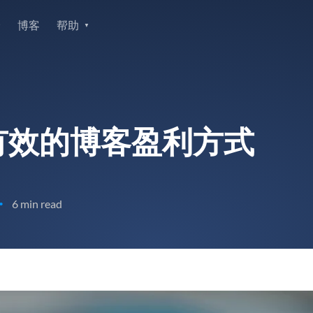
价
博客
帮助
最有效的博客盈利方式
6 min read
•