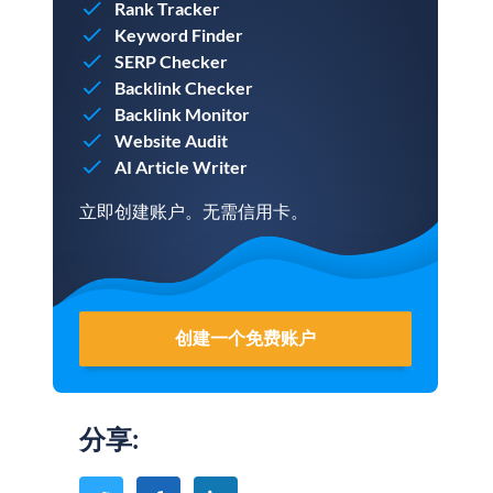
Rank Tracker
Keyword Finder
SERP Checker
Backlink Checker
Backlink Monitor
Website Audit
AI Article Writer
立即创建账户。无需信用卡。
创建一个免费账户
分享
: