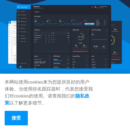
本网站使用cookies来为您提供良好的用户
体验。当使用排名跟踪器时，代表您接受我
社会媒体
们对cookies的使用。请查阅我们的
隐私政
策
以了解更多细节。
接受
工具
Rank Tracker