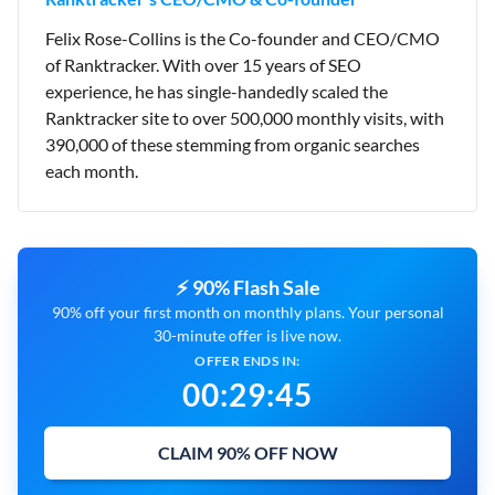
Felix Rose-Collins is the Co-founder and CEO/CMO
of Ranktracker. With over 15 years of SEO
experience, he has single-handedly scaled the
Ranktracker site to over 500,000 monthly visits, with
390,000 of these stemming from organic searches
each month.
⚡ 90% Flash Sale
90% off your first month on monthly plans. Your personal
30-minute offer is live now.
OFFER ENDS IN:
00
:
29
:
43
CLAIM 90% OFF NOW