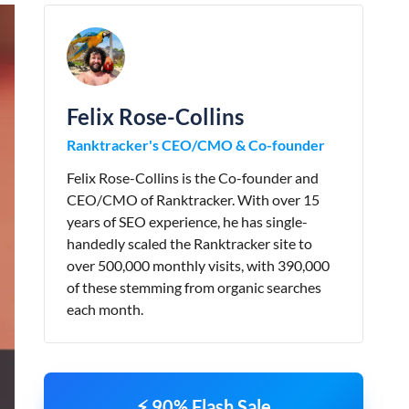
Felix Rose-Collins
Ranktracker's CEO/CMO & Co-founder
Felix Rose-Collins is the Co-founder and
CEO/CMO of Ranktracker. With over 15
years of SEO experience, he has single-
handedly scaled the Ranktracker site to
over 500,000 monthly visits, with 390,000
of these stemming from organic searches
each month.
⚡ 90% Flash Sale