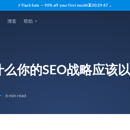
⚡ Flash Sale — 90% off your first month
⏳
00
:
29
:
45
→
价
博客
帮助
么你的SEO战略应该
6 min read
•