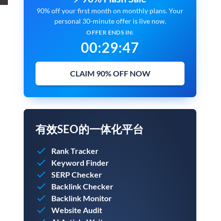
90% off your first month on monthly plans. Your
personal 30-minute offer is live now.
OFFER ENDS IN:
00
:
29
:
45
CLAIM 90% OFF NOW
有效SEO的一体化平台
Rank Tracker
Keyword Finder
SERP Checker
Backlink Checker
Backlink Monitor
Website Audit