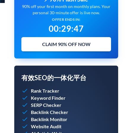
90% off your first month on monthly plans. Your
personal 30-minute offer is live now.
OFFER ENDS IN:
00
:
29
:
45
CLAIM 90% OFF NOW
有效SEO的一体化平台
Rank Tracker
Keyword Finder
SERP Checker
Backlink Checker
Backlink Monitor
Website Audit