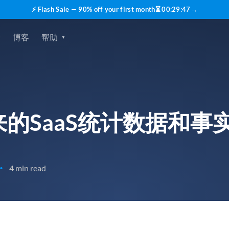
⚡ Flash Sale — 90% off your first month
⏳
00
:
29
:
45
→
价
博客
帮助
的SaaS统计数据和事
4 min read
•