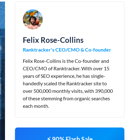
Felix Rose-Collins
Ranktracker's CEO/CMO & Co-founder
Felix Rose-Collins is the Co-founder and
CEO/CMO of Ranktracker. With over 15
years of SEO experience, he has single-
handedly scaled the Ranktracker site to
over 500,000 monthly visits, with 390,000
of these stemming from organic searches
each month.
⚡ 90% Flash Sale