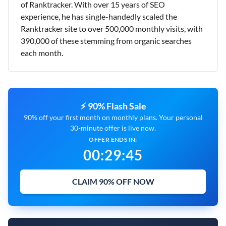
of Ranktracker. With over 15 years of SEO
experience, he has single-handedly scaled the
Ranktracker site to over 500,000 monthly visits, with
390,000 of these stemming from organic searches
each month.
⚡ 90% Flash Sale
90% off your first month on monthly plans. Your personal
30-minute offer is live now.
OFFER ENDS IN:
00
:
29
:
43
CLAIM 90% OFF NOW