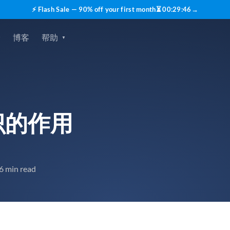
⚡ Flash Sale — 90% off your first month
⏳
00
:
29
:
45
→
价
博客
帮助
识的作用
6 min read