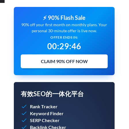
⚡ 90% Flash Sale
90% off your first month on monthly plans. Your
personal 30-minute offer is live now.
OFFER ENDS IN:
00
:
29
:
45
CLAIM 90% OFF NOW
有效SEO的一体化平台
Rank Tracker
Keyword Finder
SERP Checker
Backlink Checker