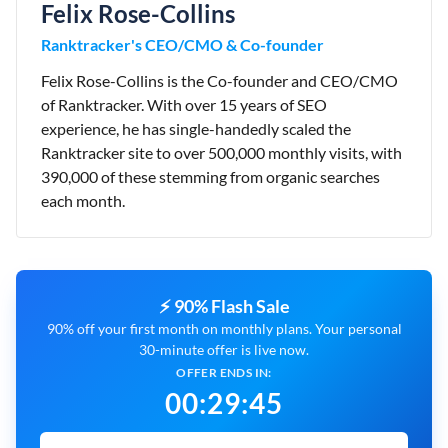
Felix Rose-Collins
Ranktracker's CEO/CMO & Co-founder
Felix Rose-Collins is the Co-founder and CEO/CMO
of Ranktracker. With over 15 years of SEO
experience, he has single-handedly scaled the
Ranktracker site to over 500,000 monthly visits, with
390,000 of these stemming from organic searches
each month.
⚡ 90% Flash Sale
90% off your first month on monthly plans. Your personal
30-minute offer is live now.
OFFER ENDS IN:
00
:
29
:
43