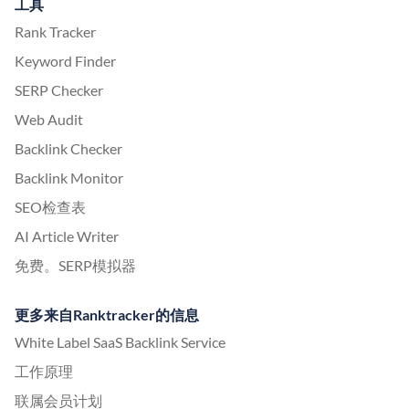
工具
Rank Tracker
Keyword Finder
SERP Checker
Web Audit
Backlink Checker
Backlink Monitor
SEO检查表
AI Article Writer
免费。SERP模拟器
更多来自Ranktracker的信息
White Label SaaS Backlink Service
工作原理
联属会员计划