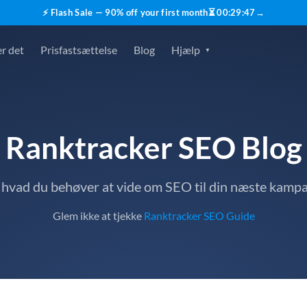
⚡ Flash Sale — 90% off your first month
⏳
00
:
29
:
46
→
r det
Prisfastsættelse
Blog
Hjælp
Ranktracker SEO Blog
, hvad du behøver at vide om SEO til din næste kamp
Glem ikke at tjekke
Ranktracker SEO Guide