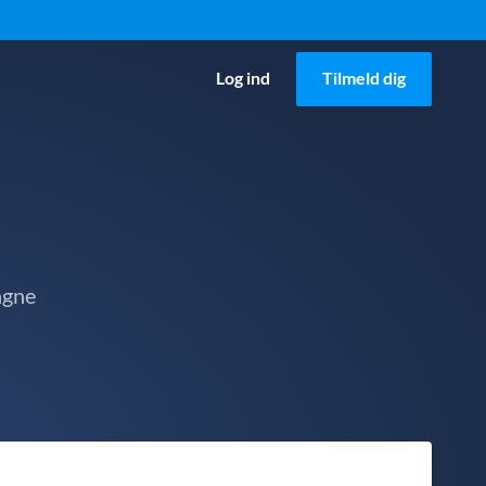
Log ind
Tilmeld dig
agne