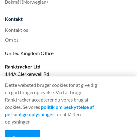
Bokmål (Norwegian)
Kontakt
Kontakt os
Om os
United Kingdom Office
Ranktracker Ltd
144A Clerkenwell Rd
London, EC1R 5DF
Dette websted bruger cookies for at give dig
Company No: 08820809
en god brugeroplevelse. Ved at bruge
felix@ranktracker.com
Ranktracker accepterer du vores brug af
cookies. Se vores
politik om beskyttelse af
personlige oplysninger
for at få flere
oplysninger.
2015 -
2026
© Ranktracker. All Rights Reserved.