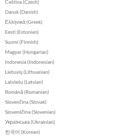
Čeština (Czech)
Dansk (Danish)
Ελληνικά (Greek)
Eesti (Estonian)
Suomi (Finnish)
Magyar (Hungarian)
Indonesia (Indonesian)
Lietuvių (Lithuanian)
Latviešu (Latvian)
Română (Romanian)
Slovenčina (Slovak)
Slovenščina (Slovenian)
Українська (Ukrainian)
한국어 (Korean)