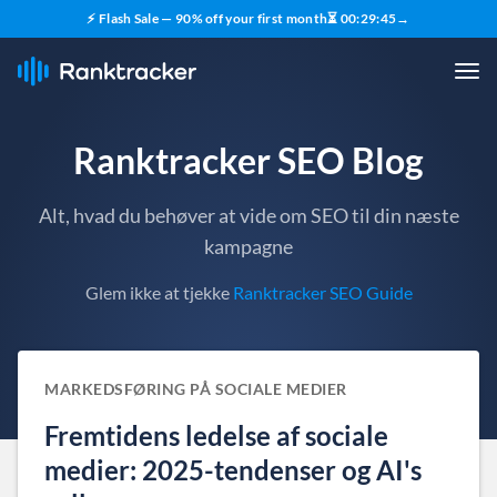
⚡ Flash Sale — 90% off your first month
⏳
00
:
29
:
44
→
Ranktracker SEO Blog
Alt, hvad du behøver at vide om SEO til din næste
kampagne
Glem ikke at tjekke
Ranktracker SEO Guide
MARKEDSFØRING PÅ SOCIALE MEDIER
Fremtidens ledelse af sociale
medier: 2025-tendenser og AI's