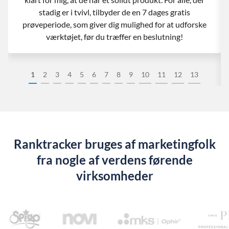
stadig er i tvivl, tilbyder de en 7 dages gratis
prøveperiode, som giver dig mulighed for at udforske
værktøjet, før du træffer en beslutning!
1
2
3
4
5
6
7
8
9
10
11
12
13
Ranktracker bruges af marketingfolk
fra nogle af verdens førende
virksomheder