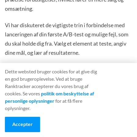
omsætning.
Vi har diskuteret de vigtigste trin i forbindelse med
lanceringen af din første A/B-test og mulige fejl, som
du skal holde dig fra. Vælg et element at teste, angiv
dine mål, og lær af resultaterne.
Brug også A/B-testværktøjer for at gøre denne proces
Dette websted bruger cookies for at give dig
mere overskuelig. De er alsidige og effektive og
en god brugeroplevelse. Ved at bruge
Ranktracker accepterer du vores brug af
varierer i kompleksitet, pris og den datatype, der
cookies. Se vores
politik om beskyttelse af
anvendes under testen. Så du kan finde det, der passer
personlige oplysninger
for at få flere
bedst til dig, uanset om du er et lille bureau eller en
oplysninger.
hurtigt voksende virksomhed.
Accepter