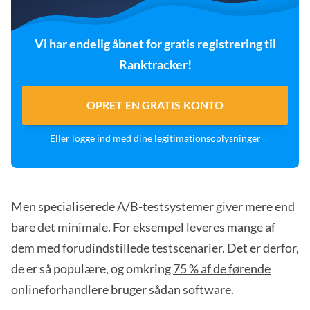
Vi har endelig åbnet for gratis registrering til
Ranktracker!
OPRET EN GRATIS KONTO
Eller
logge ind
med dine legitimationsoplysninger
Men specialiserede A/B-testsystemer giver mere end
bare det minimale. For eksempel leveres mange af
dem med forudindstillede testscenarier. Det er derfor,
de er så populære, og omkring
75 % af de førende
onlineforhandlere
bruger sådan software.