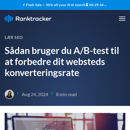
⚡ Flash Sale — 90% off your first month
⏳
00
:
29
:
43
→
LÆR SEO
Sådan bruger du A/B-test til
at forbedre dit websteds
konverteringsrate
•
•
Aug 24, 2024
8 min read