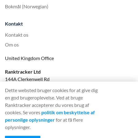
Bokmål (Norwegian)
Kontakt
Kontakt os
Om os
United Kingdom Office
Ranktracker Ltd
144A Clerkenwell Rd
London, EC1R 5DF
Dette websted bruger cookies for at give dig
Company No: 08820809
en god brugeroplevelse. Ved at bruge
felix@ranktracker.com
Ranktracker accepterer du vores brug af
cookies. Se vores
politik om beskyttelse af
personlige oplysninger
for at få flere
oplysninger.
2015 -
2026
© Ranktracker. All Rights Reserved.