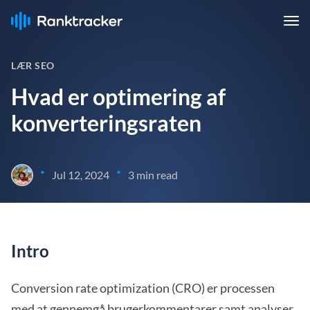
LÆR SEO
Hvad er optimering af
konverteringsraten
•
•
Jul 12, 2024
3 min read
Intro
Conversion rate optimization (CRO) er processen
med at gennemgå brugerkommentarer samt analyser