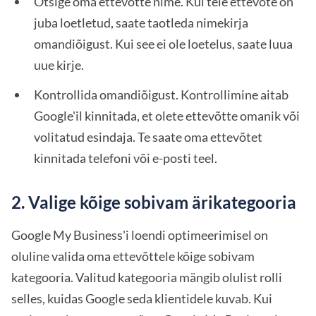
Otsige oma ettevõtte nime. Kui teie ettevõte on
juba loetletud, saate taotleda nimekirja
omandiõigust. Kui see ei ole loetelus, saate luua
uue kirje.
Kontrollida omandiõigust. Kontrollimine aitab
Google'il kinnitada, et olete ettevõtte omanik või
volitatud esindaja. Te saate oma ettevõtet
kinnitada telefoni või e-posti teel.
2. Valige kõige sobivam ärikategooria
Google My Business'i loendi optimeerimisel on
oluline valida oma ettevõttele kõige sobivam
kategooria. Valitud kategooria mängib olulist rolli
selles, kuidas Google seda klientidele kuvab. Kui