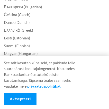
Български (Bulgarian)
Čeština (Czech)
Dansk (Danish)
Ελληνικά (Greek)
Eesti (Estonian)
Suomi (Finnish)
Magyar (Hungarian)
Indonesia (Indonesian)
See sait kasutab küpsiseid, et pakkuda teile
suurepärast kasutajakogemust. Kasutades
Lietuvių (Lithuanian)
Ranktrackerit, nõustute küpsiste
Latviešu (Latvian)
kasutamisega. Täpsema teabe saamiseks
Română (Romanian)
vaadake meie
privaatsuspoliitikat
.
Slovenčina (Slovak)
Aktsepteeri
Slovenščina (Slovenian)
Українська (Ukrainian)