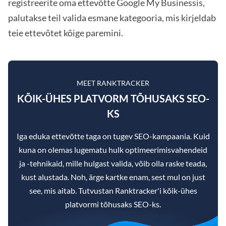
registreerite oma ettevõtte Google My Businessis,
palutakse teil valida esmane kategooria, mis kirjeldab
teie ettevõtet kõige paremini.
MEET RANKTRACKER
KÕIK-ÜHES PLATVORM TÕHUSAKS SEO-
KS
Iga eduka ettevõtte taga on tugev SEO-kampaania. Kuid
kuna on olemas lugematu hulk optimeerimisvahendeid
ja -tehnikaid, mille hulgast valida, võib olla raske teada,
kust alustada. Noh, ärge kartke enam, sest mul on just
see, mis aitab. Tutvustan Ranktracker'i kõik-ühes
platvormi tõhusaks SEO-ks.