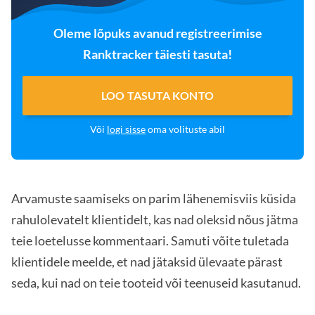
Oleme lõpuks avanud registreerimise
Ranktracker täiesti tasuta!
LOO TASUTA KONTO
Või
logi sisse
oma volituste abil
Arvamuste saamiseks on parim lähenemisviis küsida
rahulolevatelt klientidelt, kas nad oleksid nõus jätma
teie loetelusse kommentaari. Samuti võite tuletada
klientidele meelde, et nad jätaksid ülevaate pärast
seda, kui nad on teie tooteid või teenuseid kasutanud.