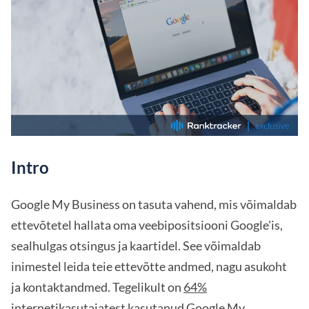
Intro
Google My Business on tasuta vahend, mis võimaldab
ettevõtetel hallata oma veebipositsiooni Google'is,
sealhulgas otsingus ja kaartidel. See võimaldab
inimestel leida teie ettevõtte andmed, nagu asukoht
ja kontaktandmed. Tegelikult on
64%
internetikasutajatest kasutanud Google My