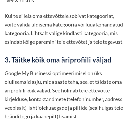
"veevarustus".
Kui te ei leia oma ettevõttele sobivat kategooriat,
võite valida üldisema kategooria või luua kohandatud
kategooria. Lihtsalt valige kindlasti kategooria, mis
esindab kõige paremini teie ettevõtet ja teie tegevust.
3. Täitke kõik oma äriprofiili väljad
Google My Businessi optimeerimisel on üks
olulisemaid asju, mida saate teha, see, et täidate oma
äriprofiili kõik väljad. See hõlmab teie ettevõtte
kirjelduse, kontaktandmete (telefoninumber, aadress,
veebisait), lahtiolekuaegade ja piltide (sealhulgas teie
brändi logo
ja kaanepilt) lisamist.