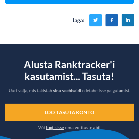
Jaga
:
Alusta Ranktracker'i
kasutamist... Tasuta!
Uuri välja, mis takistab
sinu veebisaidi
edetabelisse paigutamist.
LOO TASUTA KONTO
Või
logi sisse
oma volituste abil