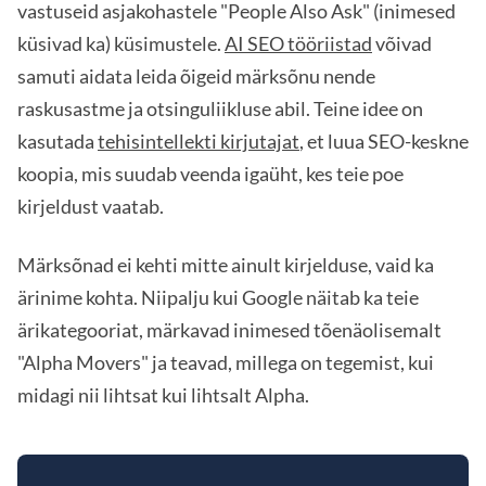
vastuseid asjakohastele "People Also Ask" (inimesed
küsivad ka) küsimustele.
AI SEO tööriistad
võivad
samuti aidata leida õigeid märksõnu nende
raskusastme ja otsinguliikluse abil. Teine idee on
kasutada
tehisintellekti kirjutajat
, et luua SEO-keskne
koopia, mis suudab veenda igaüht, kes teie poe
kirjeldust vaatab.
Märksõnad ei kehti mitte ainult kirjelduse, vaid ka
ärinime kohta. Niipalju kui Google näitab ka teie
ärikategooriat, märkavad inimesed tõenäolisemalt
"Alpha Movers" ja teavad, millega on tegemist, kui
midagi nii lihtsat kui lihtsalt Alpha.