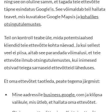
ning see on oluline samm, et tagada teie ettevõtte
täpne esindatus Google'is. See võimaldab teil hallata
teavet, mis kuvatakse Google Mapsis ja
kohalikes
otsingutulemustes
.
Teil on kontroll teabe üle, mida potentsiaalsed
kliendid teie ettevõtte kohta näevad. Ja kui sellest
veel ei piisa, aitab see parandada võimalusi, et teie
ettevõte ilmub otsingutulemustes, kui inimesed
otsivad teiega sarnaseid ettevõtteid läheduses.
Et oma ettevõtet taotleda, peate tegema järgmist:
Mine aadressile
business.google.
com ja klõpsa
valikule, mis ütleb, et hallata oma ettevõtet.