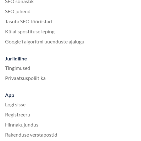
SEO sõnastik
SEO juhend
Tasuta SEO tööriistad
Külalispostituse leping
Google'i algoritmi uuenduste ajalugu
Juriidiline
Tingimused
Privaatsuspoliitika
App
Logi sisse
Registreeru
Hinnakujundus
Rakenduse verstapostid