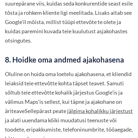
suurepärane viis, kuidas seda konkurentide seast esile
tõsta ja rohkem kliente ligi meelitada. Lisaks aitab see
Google'il mõista, millist tüüpi ettevõte te olete ja
kuidas paremini kuvada teie kuulutust asjakohastes
otsingutes.
8. Hoidke oma andmed ajakohasena
Oluline on hoida oma loetelu ajakohasena, et kliendid
leiaksid teie ettevõtte kohta täpset teavet. Samuti
sõltub teie ettevõtte kohalik järjestus Google'is ja
välimus Maps'is sellest, kui täpne ja ajakohane on
äriteaveSellepärast peate
jälgima kohalikku järjestust
ja alati uuendama kõiki muudatusi teenuste või
toodete, eripakkumiste, telefoninumbrite, tööaegade,