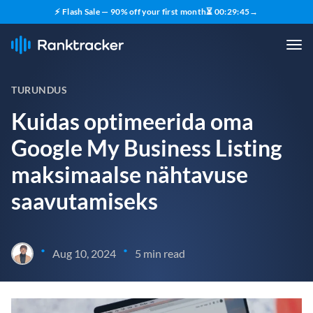
⚡ Flash Sale — 90% off your first month
⏳
00
:
29
:
44
→
TURUNDUS
Kuidas optimeerida oma
Google My Business Listing
maksimaalse nähtavuse
saavutamiseks
•
•
Aug 10, 2024
5 min read