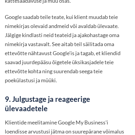
kättesaadavuse ja muu osas.
Google saadab teile teate, kui klient muudab teie
nimekirjas olevaid andmeid või avaldab ülevaate.
Jälgige kindlasti neid teateid ja ajakohastage oma
nimekirja vastavalt. See aitab teil säilitada oma
ettevõtte nähtavust Google'is ja tagab, et kliendid
saavad juurdepääsu õigetele üksikasjadele teie
ettevõtte kohta ning suurendab seega teie
poekülastusi ja müüki.
9. Julgustage ja reageerige
ülevaadetele
Klientide meelitamine Google My Business'i
loendisse arvustusi jätma on suurepärane võimalus