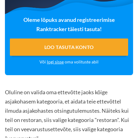
Oleme lõpuks avanud registreerimise
Ranktracker täiesti tasuta!
LOO TASUTA KONTO
Või
logi sisse
oma volituste abil
Oluline on valida oma ettevõtte jaoks kõige
asjakohasem kategooria, et aidata teie ettevõttel
ilmuda asjakohastes otsingutulemustes. Näiteks kui
teil on restoran, siis valige kategooria "restoran". Kui
teil on veevarustusettevõte, siis valige kategooria