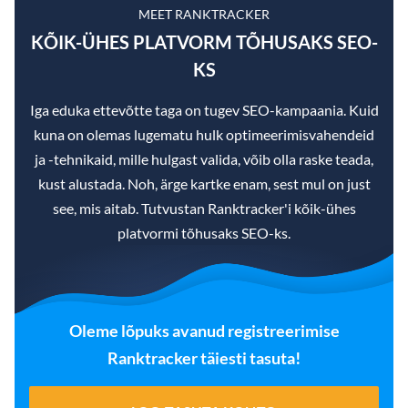
MEET RANKTRACKER
KÕIK-ÜHES PLATVORM TÕHUSAKS SEO-
KS
Iga eduka ettevõtte taga on tugev SEO-kampaania. Kuid
kuna on olemas lugematu hulk optimeerimisvahendeid
ja -tehnikaid, mille hulgast valida, võib olla raske teada,
kust alustada. Noh, ärge kartke enam, sest mul on just
see, mis aitab. Tutvustan Ranktracker'i kõik-ühes
platvormi tõhusaks SEO-ks.
Oleme lõpuks avanud registreerimise
Ranktracker täiesti tasuta!