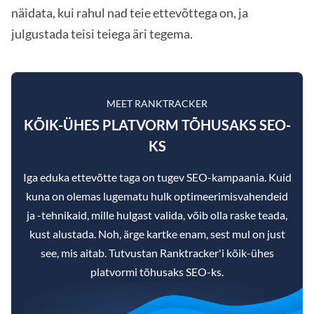
näidata, kui rahul nad teie ettevõttega on, ja
julgustada teisi teiega äri tegema.
MEET RANKTRACKER
KÕIK-ÜHES PLATVORM TÕHUSAKS SEO-
KS
Iga eduka ettevõtte taga on tugev SEO-kampaania. Kuid
kuna on olemas lugematu hulk optimeerimisvahendeid
ja -tehnikaid, mille hulgast valida, võib olla raske teada,
kust alustada. Noh, ärge kartke enam, sest mul on just
see, mis aitab. Tutvustan Ranktracker'i kõik-ühes
platvormi tõhusaks SEO-ks.