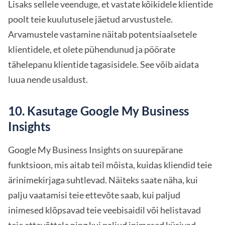
Lisaks sellele veenduge, et vastate kõikidele klientide
poolt teie kuulutusele jäetud arvustustele.
Arvamustele vastamine näitab potentsiaalsetele
klientidele, et olete pühendunud ja pöörate
tähelepanu klientide tagasisidele. See võib aidata
luua nende usaldust.
10. Kasutage Google My Business
Insights
Google My Business Insights on suurepärane
funktsioon, mis aitab teil mõista, kuidas kliendid teie
ärinimekirjaga suhtlevad. Näiteks saate näha, kui
palju vaatamisi teie ettevõte saab, kui paljud
inimesed klõpsavad teie veebisaidil või helistavad