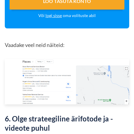
LOO TASUTA KONTO
Või
logi sisse
oma volituste abil
Vaadake veel neid näiteid:
6. Olge strateegiline ärifotode ja -
videote puhul