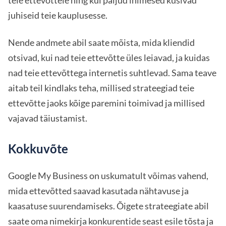
teie ettevõttele ning kui paljud inimesed küsivad
juhiseid teie kauplusesse.
Nende andmete abil saate mõista, mida kliendid
otsivad, kui nad teie ettevõtte üles leiavad, ja kuidas
nad teie ettevõttega internetis suhtlevad. Sama teave
aitab teil kindlaks teha, millised strateegiad teie
ettevõtte jaoks kõige paremini toimivad ja millised
vajavad täiustamist.
Kokkuvõte
Google My Business on uskumatult võimas vahend,
mida ettevõtted saavad kasutada nähtavuse ja
kaasatuse suurendamiseks. Õigete strateegiate abil
saate oma nimekirja konkurentide seast esile tõsta ja