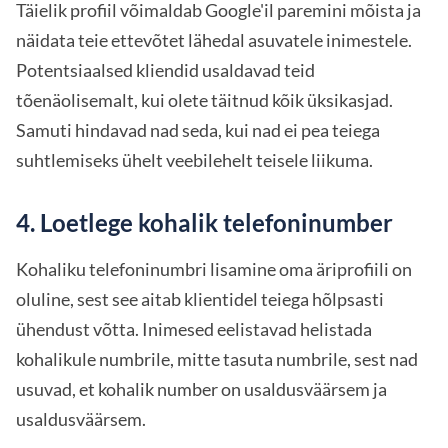
Täielik profiil võimaldab Google'il paremini mõista ja
näidata teie ettevõtet lähedal asuvatele inimestele.
Potentsiaalsed kliendid usaldavad teid
tõenäolisemalt, kui olete täitnud kõik üksikasjad.
Samuti hindavad nad seda, kui nad ei pea teiega
suhtlemiseks ühelt veebilehelt teisele liikuma.
4. Loetlege kohalik telefoninumber
Kohaliku telefoninumbri lisamine oma äriprofiili on
oluline, sest see aitab klientidel teiega hõlpsasti
ühendust võtta. Inimesed eelistavad helistada
kohalikule numbrile, mitte tasuta numbrile, sest nad
usuvad, et kohalik number on usaldusväärsem ja
usaldusväärsem.