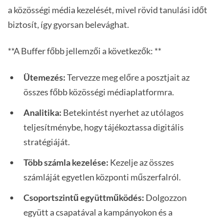
a közösségi média kezelését, mivel rövid tanulási időt
biztosít, így gyorsan belevághat.
**A Buffer főbb jellemzői a következők: **
Ütemezés:
Tervezze meg előre a posztjait az
összes főbb közösségi médiaplatformra.
Analitika:
Betekintést nyerhet az utólagos
teljesítménybe, hogy tájékoztassa digitális
stratégiáját.
Több számla kezelése:
Kezelje az összes
számláját egyetlen központi műszerfalról.
Csoportszintű együttműködés:
Dolgozzon
együtt a csapatával a kampányokon és a