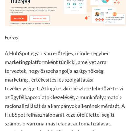
Forrás
A HubSpot egy olyan erőteljes, minden egyben
marketingplatformként tűnik ki, amelyet arra
terveztek, hogy összehangolja az ügynökség
marketing-, értékesítési és szolgáltatási
tevékenységeit. Átfogó eszközkészlete lehetővé teszi
az ügyfélkapcsolatok kezelését, a munkafolyamatok
racionalizálását és a kampányok sikerének mérését. A
HubSpot felhasználóbarát kezelőfelülettel segíti
számos olyan unalmas feladat automatizálását,