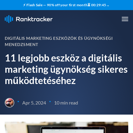
⚡ Flash Sale — 90% off your first month
⏳
00
:
29
:
44
→
DIGITÁLIS MARKETING ESZKÖZÖK ÉS ÜGYNÖKSÉGI
MENEDZSMENT
11 legjobb eszköz a digitális
marketing ügynökség sikeres
működtetéséhez
•
•
Apr 5, 2024
10 min read