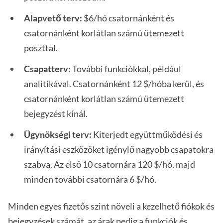
Alapvető terv:
$6/hó csatornánként és
csatornánként korlátlan számú ütemezett
poszttal.
Csapatterv:
További funkciókkal, például
analitikával. Csatornánként 12 $/hóba kerül, és
csatornánként korlátlan számú ütemezett
bejegyzést kínál.
Ügynökségi terv:
Kiterjedt együttműködési és
irányítási eszközöket igénylő nagyobb csapatokra
szabva. Az első 10 csatornára 120 $/hó, majd
minden további csatornára 6 $/hó.
Minden egyes fizetős szint növeli a kezelhető fiókok és
bejegyzések számát, az árak pedig a funkciók és