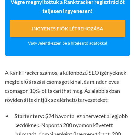
Végre megnyitottuk a Ranktracker regisztrációt
teljesen ingyenesen!
INGYENES FIÓK LÉTREHOZÁSA
Vagy
Jelentkezzen be
a hitelesítő adatokkal
A RankTracker számos, a különböző SEO igényeknek
megfelelő árazási csomagot kínál, és minden éves
csomagon 10%-ot takaríthat meg. Az alábbiakban
röviden áttekintjük az elérhető tervezeteket:
Starter terv:
$24 havonta, ez a tervezet a legjobb
kezdőknek. Naponta 200 nyomon követett
kulcsszót, domainenként 2 versenytársat, 200