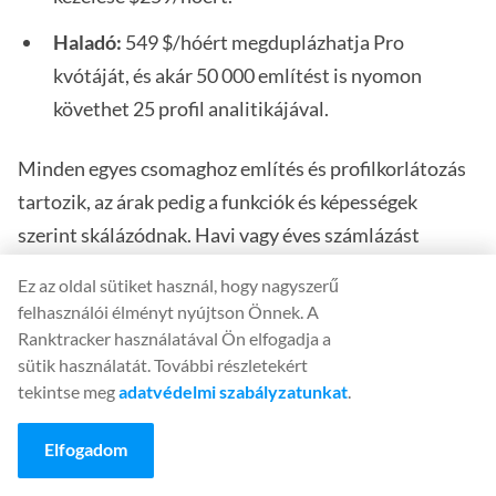
Haladó:
549 $/hóért megduplázhatja Pro
kvótáját, és akár 50 000 említést is nyomon
követhet 25 profil analitikájával.
Minden egyes csomaghoz említés és profilkorlátozás
tartozik, az árak pedig a funkciók és képességek
szerint skálázódnak. Havi vagy éves számlázást
választhat, utóbbinál 25%-os kedvezményt kaphat.
Ez az oldal sütiket használ, hogy nagyszerű
További személyre szabott ajánlatokért nézze meg a
felhasználói élményt nyújtson Önnek. A
Keyhole árképzési
oldalát.
Ranktracker használatával Ön elfogadja a
sütik használatát. További részletekért
tekintse meg
adatvédelmi szabályzatunkat
.
7. SEMrush
Elfogadom