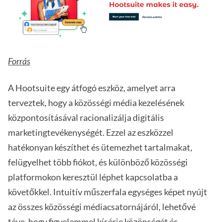
Forrás
A Hootsuite egy átfogó eszköz, amelyet arra
terveztek, hogy a közösségi média kezelésének
központosításával racionalizálja digitális
marketingtevékenységét. Ezzel az eszközzel
hatékonyan készíthet és ütemezhet tartalmakat,
felügyelhet több fiókot, és különböző közösségi
platformokon keresztül léphet kapcsolatba a
követőkkel. Intuitív műszerfala egységes képet nyújt
az összes közösségi médiacsatornájáról, lehetővé
téve, hogy figyelemmel kísérje közönségét és