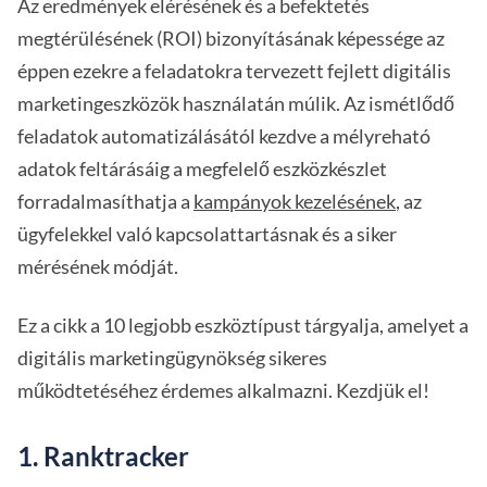
Az eredmények elérésének és a befektetés
megtérülésének (ROI) bizonyításának képessége az
éppen ezekre a feladatokra tervezett fejlett digitális
marketingeszközök használatán múlik. Az ismétlődő
feladatok automatizálásától kezdve a mélyreható
adatok feltárásáig a megfelelő eszközkészlet
forradalmasíthatja a
kampányok kezelésének
, az
ügyfelekkel való kapcsolattartásnak és a siker
mérésének módját.
Ez a cikk a 10 legjobb eszköztípust tárgyalja, amelyet a
digitális marketingügynökség sikeres
működtetéséhez érdemes alkalmazni. Kezdjük el!
1. Ranktracker