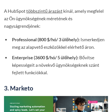
A HubSpot
többszintű árazást
kínál, amely megfelel
az Ön ügynökségének méretének és
nagyságrendjének:
Professional (800 $/hó/ 3 ülőhely):
Ismerkedjen
meg az alapvető eszközökkel elérhető áron.
Enterprise (3600 $/hó/ 5 ülőhely):
Bővítse
képességeit a növekvő ügynökségeknek szánt
fejlett funkciókkal.
3. Marketo