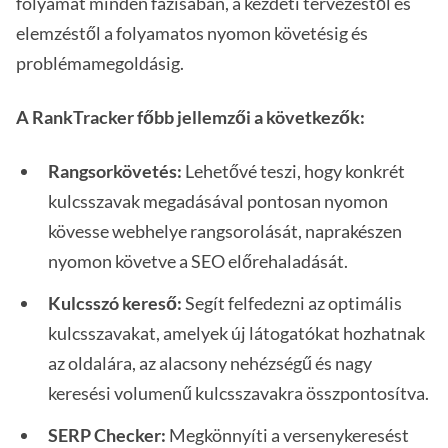
folyamat minden fázisában, a kezdeti tervezéstől és
elemzéstől a folyamatos nyomon követésig és
problémamegoldásig.
A RankTracker főbb jellemzői a következők:
Rangsorkövetés:
Lehetővé teszi, hogy konkrét
kulcsszavak megadásával pontosan nyomon
kövesse webhelye rangsorolását, naprakészen
nyomon követve a SEO előrehaladását.
Kulcsszó kereső:
Segít felfedezni az optimális
kulcsszavakat, amelyek új látogatókat hozhatnak
az oldalára, az alacsony nehézségű és nagy
keresési volumenű kulcsszavakra összpontosítva.
SERP Checker:
Megkönnyíti a versenykeresést