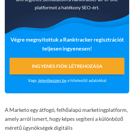
platformot a hatékony SEO-ért.
Végre megnyitottuk a Ranktracker regisztrációt
teljesen ingyenesen!
INGYENES FIÓK LÉTREHOZÁSA
Vagy
Jelentkezzen be
a hitelesítő adatokkal
A Marketo egy átfogó, felhőalapú marketingplatform,
amely arról ismert, hogy képes segíteni a különböző
méretű ügynökségek digitális