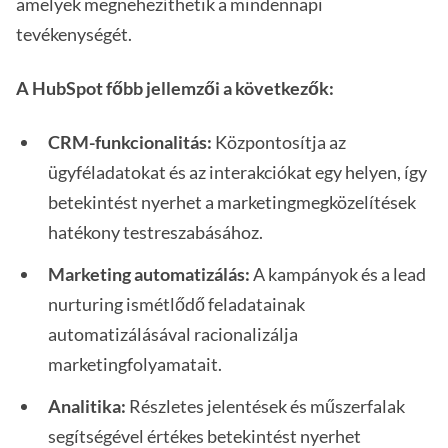
amelyek megnehezíthetik a mindennapi
tevékenységét.
A HubSpot főbb jellemzői a következők:
CRM-funkcionalitás:
Központosítja az
ügyféladatokat és az interakciókat egy helyen, így
betekintést nyerhet a marketingmegközelítések
hatékony testreszabásához.
Marketing automatizálás:
A kampányok és a lead
nurturing ismétlődő feladatainak
automatizálásával racionalizálja
marketingfolyamatait.
Analitika:
Részletes jelentések és műszerfalak
segítségével értékes betekintést nyerhet