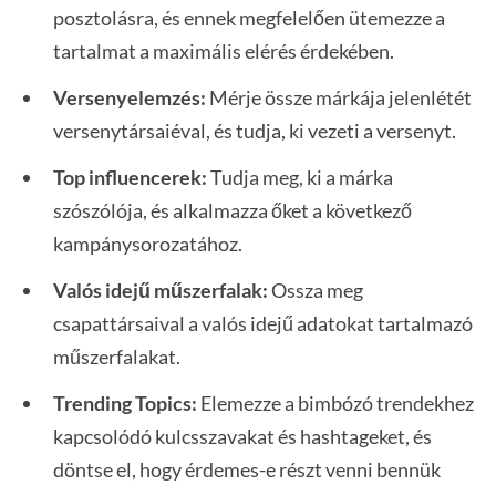
posztolásra, és ennek megfelelően ütemezze a
tartalmat a maximális elérés érdekében.
Versenyelemzés:
Mérje össze márkája jelenlétét
versenytársaiéval, és tudja, ki vezeti a versenyt.
Top influencerek:
Tudja meg, ki a márka
szószólója, és alkalmazza őket a következő
kampánysorozatához.
Valós idejű műszerfalak:
Ossza meg
csapattársaival a valós idejű adatokat tartalmazó
műszerfalakat.
Trending Topics:
Elemezze a bimbózó trendekhez
kapcsolódó kulcsszavakat és hashtageket, és
döntse el, hogy érdemes-e részt venni bennük