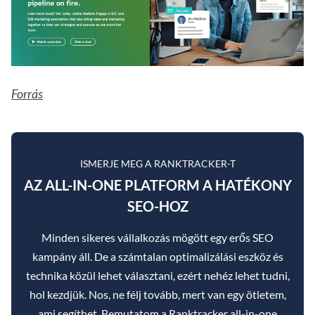
Forrás
ISMERJE MEG A RANKTRACKER-T
AZ ALL-IN-ONE PLATFORM A HATÉKONY
SEO-HOZ
Minden sikeres vállalkozás mögött egy erős SEO
kampány áll. De a számtalan optimalizálási eszköz és
technika közül lehet választani, ezért nehéz lehet tudni,
hol kezdjük. Nos, ne félj tovább, mert van egy ötletem,
ami segíthet. Bemutatom a Ranktracker all-in-one