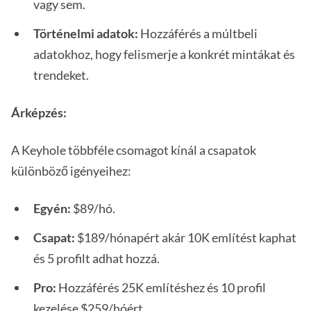
vagy sem.
Történelmi adatok:
Hozzáférés a múltbeli
adatokhoz, hogy felismerje a konkrét mintákat és
trendeket.
Árképzés:
A Keyhole többféle csomagot kínál a csapatok
különböző igényeihez:
Egyén:
$89/hó.
Csapat:
$189/hónapért akár 10K említést kaphat
és 5 profilt adhat hozzá.
Pro:
Hozzáférés 25K említéshez és 10 profil
kezelése $259/hóért.