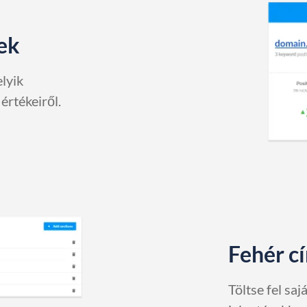
sek
lyik
értékeiről.
Fehér c
Töltse fel saj