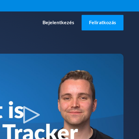
Bejelentkezés
Feliratkozás