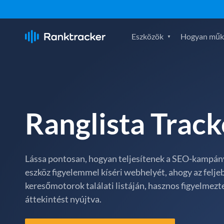
Eszközök
Hogyan műk
Ranglista Track
Lássa pontosan, hogyan teljesítenek a SEO-kampány
eszköz figyelemmel kíséri webhelyét, ahogy az feljeb
keresőmotorok találati listáján, hasznos figyelmezte
áttekintést nyújtva.