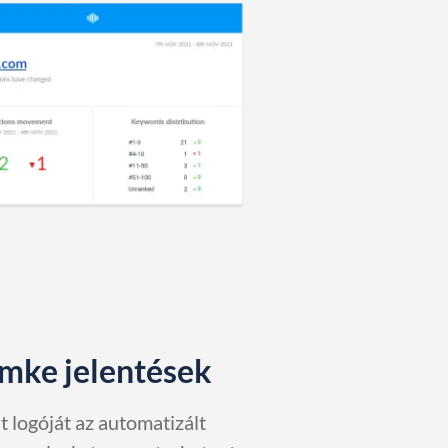
ímke jelentések
át logóját az automatizált