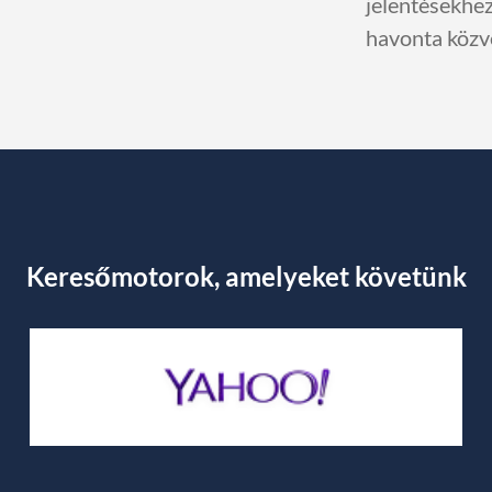
jelentésekhez
havonta közve
Keresőmotorok, amelyeket követünk