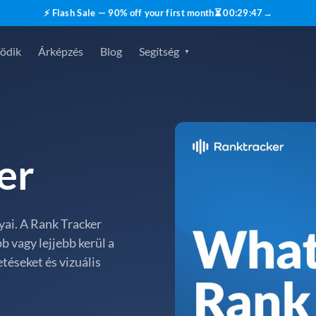
⚡ Flash Sale — 90% off your first month
⏳
00
:
29
:
45
→
ödik
Árképzés
Blog
Segítség
er
ai. A Rank Tracker
b vagy lejjebb kerül a
téseket és vizuális