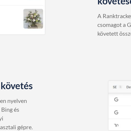
követés
A Ranktracke
csomagot a 
követett össz
 követés
yen nyelven
 Bing és
yi
asztali gépre.