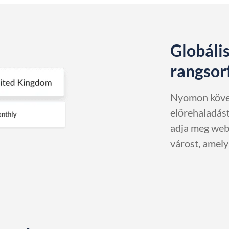
Globális
rangsorf
Nyomon követ
előrehaladás
adja meg webo
várost, amely