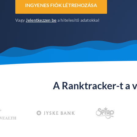
INGYENES FIÓK LÉTREHOZÁSA
Vagy
Jelentkezzen be
a hitelesítő adatokkal
A Ranktracker-t a v