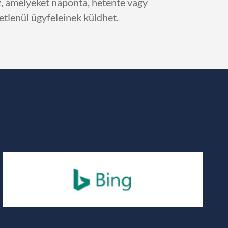
, amelyeket naponta, hetente vagy
tlenül ügyfeleinek küldhet.