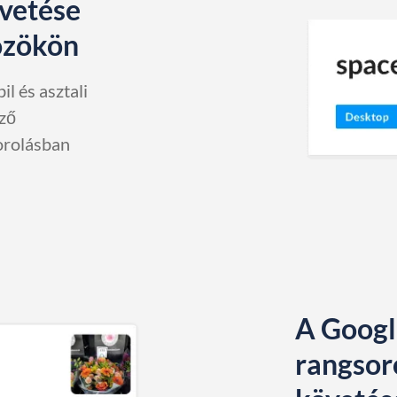
vetése
közökön
l és asztali
öző
orolásban
A Googl
rangsor