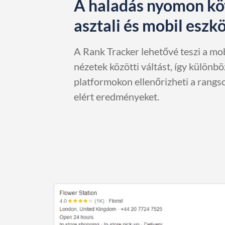
A haladás nyomon kö
asztali és mobil esz
A Rank Tracker lehetővé teszi a mobi
nézetek közötti váltást, így különb
platformokon ellenőrizheti a rangs
elért eredményeket.