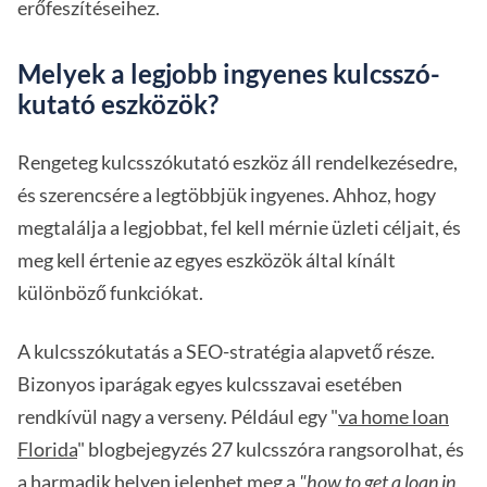
erőfeszítéseihez.
Melyek a legjobb ingyenes kulcsszó-
kutató eszközök?
Rengeteg kulcsszókutató eszköz áll rendelkezésedre,
és szerencsére a legtöbbjük ingyenes. Ahhoz, hogy
megtalálja a legjobbat, fel kell mérnie üzleti céljait, és
meg kell értenie az egyes eszközök által kínált
különböző funkciókat.
A kulcsszókutatás a SEO-stratégia alapvető része.
Bizonyos iparágak egyes kulcsszavai esetében
rendkívül nagy a verseny. Például egy "
va home loan
Florida
" blogbejegyzés 27 kulcsszóra rangsorolhat, és
a harmadik helyen jelenhet meg a
"how to get a loan in