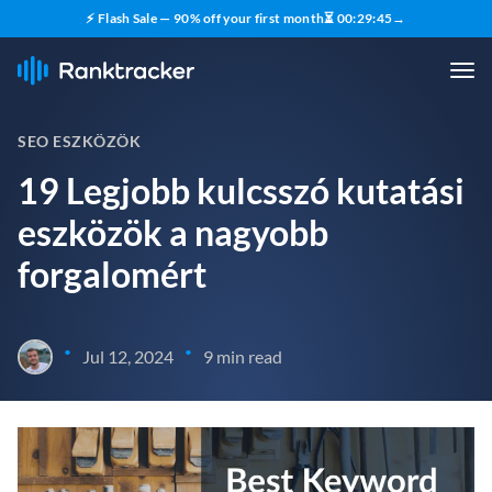
⚡ Flash Sale — 90% off your first month
⏳
00
:
29
:
44
→
SEO ESZKÖZÖK
19 Legjobb kulcsszó kutatási
eszközök a nagyobb
forgalomért
•
•
Jul 12, 2024
9 min read