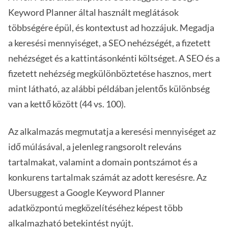
Keyword Planner által használt meglátások
többségére épül, és kontextust ad hozzájuk. Megadja
a keresési mennyiséget, a SEO nehézségét, a fizetett
nehézséget és a kattintásonkénti költséget. A SEO és a
fizetett nehézség megkülönböztetése hasznos, mert
mint látható, az alábbi példában jelentős különbség
van a kettő között (44 vs. 100).
Az alkalmazás megmutatja a keresési mennyiséget az
idő múlásával, a jelenleg rangsorolt releváns
tartalmakat, valamint a domain pontszámot és a
konkurens tartalmak számát az adott keresésre. Az
Ubersuggest a Google Keyword Planner
adatközpontú megközelítéséhez képest több
alkalmazható betekintést nyújt.