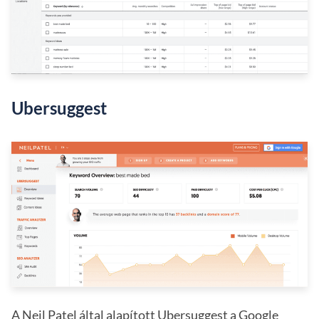
Ubersuggest
A Neil Patel által alapított Ubersuggest a Google