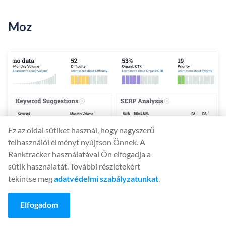
Moz
Ez az oldal sütiket használ, hogy nagyszerű
felhasználói élményt nyújtson Önnek. A
Ranktracker használatával Ön elfogadja a
sütik használatát. További részletekért
tekintse meg
adatvédelmi szabályzatunkat
.
A Moz Keyword Explorer egy ingyenes eszköz a Moz
Elfogadom
márkanév alatt, amely segíthet a SEO és a
tartalommarketing stratégia
irányításában. Az