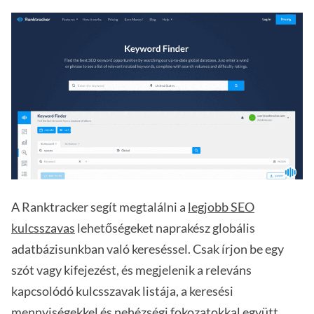
A Ranktracker segít megtalálni a
legjobb SEO
kulcsszavas
lehetőségeket naprakész globális
adatbázisunkban való kereséssel. Csak írjon be egy
szót vagy kifejezést, és megjelenik a releváns
kapcsolódó kulcsszavak listája, a keresési
mennyiségekkel és nehézségi fokozatokkal együtt.