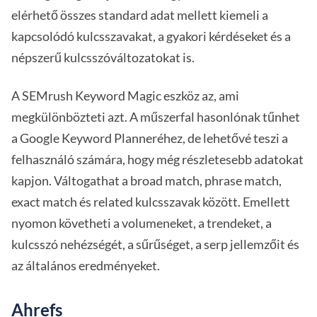
elérhető összes standard adat mellett kiemeli a
kapcsolódó kulcsszavakat, a gyakori kérdéseket és a
népszerű kulcsszóváltozatokat is.
A SEMrush Keyword Magic eszköz az, ami
megkülönbözteti azt. A műszerfal hasonlónak tűnhet
a Google Keyword Planneréhez, de lehetővé teszi a
felhasználó számára, hogy még részletesebb adatokat
kapjon. Váltogathat a broad match, phrase match,
exact match és related kulcsszavak között. Emellett
nyomon követheti a volumeneket, a trendeket, a
kulcsszó nehézségét, a sűrűséget, a serp jellemzőit és
az általános eredményeket.
Ahrefs