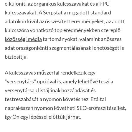
elkülöníti az organikus kulcsszavakat és a PPC
kulcsszavakat. A Serpstat a megadott standard
adatokon kívül az összesített eredményeket, az adott
kulcsszóra vonatkozó top eredményekben szereplő
közösségi média
tartományokat, valamint az összes
adat országonkénti szegmentálásának lehetőségét is
biztosítja.
A kulcsszavas műszerfal rendelkezik egy
"versenytárs" opcióval is, amely lehetővé teszi a
versenytársak listájának hozzáadását és
testreszabását a nyomon követéshez. Ezáltal
naprakészen nyomon követheti SEO-erőfeszítéseiket,
így Ön egy lépéssel előttük járhat.