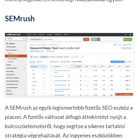
SEMrush
A SEMrush az egyik legismertebb fizetős SEO eszköz a
piacon. A fizetős változat átfogó áttekintést nyújt a
kulcsszóelemzésről, hogy segítse a sikeres tartalmi
stratégia végrehajtását. Az ingyenes eszközökben