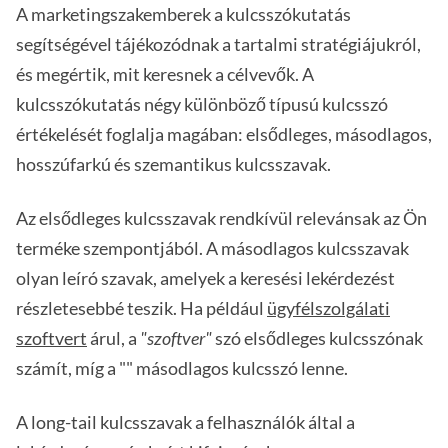
A marketingszakemberek a kulcsszókutatás
segítségével tájékozódnak a tartalmi stratégiájukról,
és megértik, mit keresnek a célvevők. A
kulcsszókutatás négy különböző típusú kulcsszó
értékelését foglalja magában: elsődleges, másodlagos,
hosszúfarkú és szemantikus kulcsszavak.
Az elsődleges kulcsszavak rendkívül relevánsak az Ön
terméke szempontjából. A másodlagos kulcsszavak
olyan leíró szavak, amelyek a keresési lekérdezést
részletesebbé teszik. Ha például
ügyfélszolgálati
szoftvert
árul, a
"szoftver"
szó elsődleges kulcsszónak
számít, míg a "" másodlagos kulcsszó lenne.
A long-tail kulcsszavak a felhasználók által a