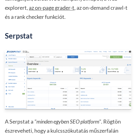
explorert,
az on-page grader-t
, az on-demand crawl-t
és a rank checker funkciót.
Serpstat
A Serpstat a
"minden egyben SEO platform"
. Rögtön
észreveheti, hogy a kulcsszókutatás műszerfalán