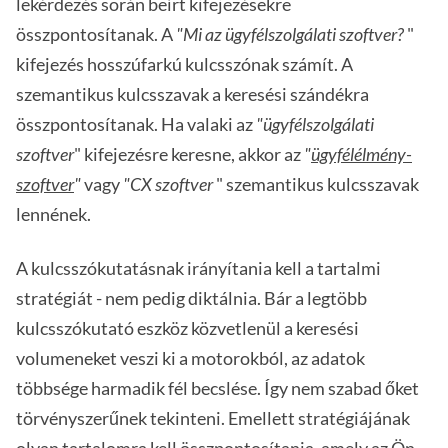
lekérdezés során beírt kifejezésekre
összpontosítanak. A
"Mi az ügyfélszolgálati szoftver?
"
kifejezés hosszúfarkú kulcsszónak számít. A
szemantikus kulcsszavak a keresési szándékra
összpontosítanak. Ha valaki az
"ügyfélszolgálati
szoftver
" kifejezésre keresne, akkor az
"
ügyfélélmény-
szoftver
"
vagy
"CX szoftver
" szemantikus kulcsszavak
lennének.
A kulcsszókutatásnak irányítania kell a tartalmi
stratégiát - nem pedig diktálnia. Bár a legtöbb
kulcsszókutató eszköz közvetlenül a keresési
volumeneket veszi ki a motorokból, az adatok
többsége harmadik fél becslése. Így nem szabad őket
törvényszerűnek tekinteni. Emellett stratégiájának