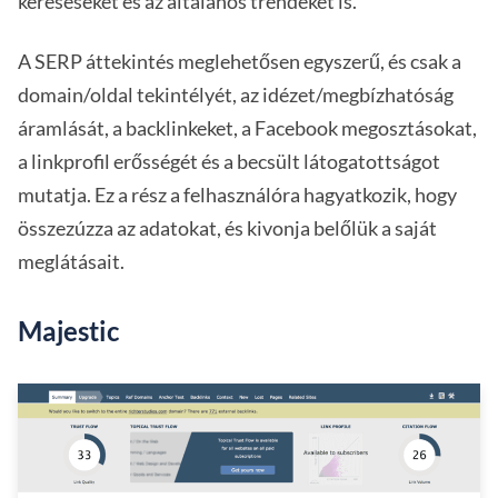
kereséseket és az általános trendeket is.
A SERP áttekintés meglehetősen egyszerű, és csak a
domain/oldal tekintélyét, az idézet/megbízhatóság
áramlását, a backlinkeket, a Facebook megosztásokat,
a linkprofil erősségét és a becsült látogatottságot
mutatja. Ez a rész a felhasználóra hagyatkozik, hogy
összezúzza az adatokat, és kivonja belőlük a saját
meglátásait.
Majestic