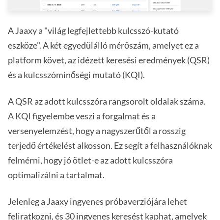
A Jaaxy a "világ legfejlettebb kulcsszó-kutató
eszköze". A két egyedülálló mérőszám, amelyet ez a
platform követ, az idézett keresési eredmények (QSR)
és a kulcsszóminőségi mutató (KQI).
A QSR az adott kulcsszóra rangsorolt oldalak száma.
A KQI figyelembe veszi a forgalmat és a
versenyelemzést, hogy a nagyszerűtől a rosszig
terjedő értékelést alkosson. Ez segít a felhasználóknak
felmérni, hogy jó ötlet-e az adott kulcsszóra
optimalizálni a tartalmat
.
Jelenleg a Jaaxy ingyenes próbaverziójára lehet
feliratkozni, és 30 ingyenes keresést kaphat, amelyek