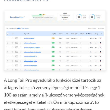
A Long Tail Pro egyedülálló funkciói közé tartozik az
átlagos kulcsszó versenyképességi minősítés, egy 1-
100-as szám, amely a "kulcsszó versenyképességének
életképességét értékeli az Ön márkája számára". Ez
segít jelezni, hogy mely kulcsszavakra érdemes