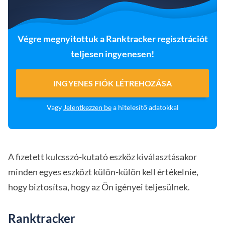
Végre megnyitottuk a Ranktracker regisztrációt
teljesen ingyenesen!
INGYENES FIÓK LÉTREHOZÁSA
Vagy
Jelentkezzen be
a hitelesítő adatokkal
A fizetett kulcsszó-kutató eszköz kiválasztásakor
minden egyes eszközt külön-külön kell értékelnie,
hogy biztosítsa, hogy az Ön igényei teljesülnek.
Ranktracker