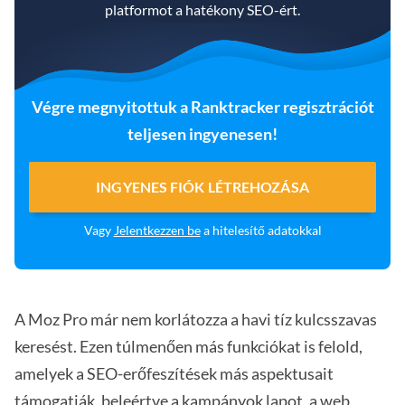
platformot a hatékony SEO-ért.
Végre megnyitottuk a Ranktracker regisztrációt
teljesen ingyenesen!
INGYENES FIÓK LÉTREHOZÁSA
Vagy
Jelentkezzen be
a hitelesítő adatokkal
A Moz Pro már nem korlátozza a havi tíz kulcsszavas
keresést. Ezen túlmenően más funkciókat is felold,
amelyek a SEO-erőfeszítések más aspektusait
támogatják, beleértve a kampányok lapot, a web