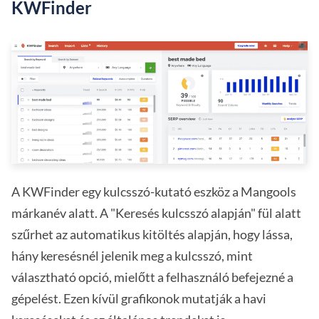
KWFinder
A KWFinder egy kulcsszó-kutató eszköz a Mangools
márkanév alatt. A "Keresés kulcsszó alapján" fül alatt
szűrhet az automatikus kitöltés alapján, hogy lássa,
hány keresésnél jelenik meg a kulcsszó, mint
választható opció, mielőtt a felhasználó befejezné a
gépelést. Ezen kívül grafikonok mutatják a havi