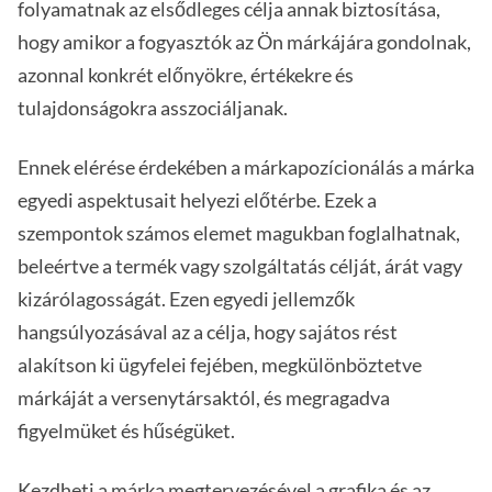
folyamatnak az elsődleges célja annak biztosítása,
hogy amikor a fogyasztók az Ön márkájára gondolnak,
azonnal konkrét előnyökre, értékekre és
tulajdonságokra asszociáljanak.
Ennek elérése érdekében a márkapozícionálás a márka
egyedi aspektusait helyezi előtérbe. Ezek a
szempontok számos elemet magukban foglalhatnak,
beleértve a termék vagy szolgáltatás célját, árát vagy
kizárólagosságát. Ezen egyedi jellemzők
hangsúlyozásával az a célja, hogy sajátos rést
alakítson ki ügyfelei fejében, megkülönböztetve
márkáját a versenytársaktól, és megragadva
figyelmüket és hűségüket.
Kezdheti a márka megtervezésével a grafika és az