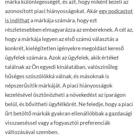
márka különlegességét, és azt, hogy miként kezeli az
azonosított piaci hiányosságokat. Akár
egy podcastot
is indíthat
a márkája számára, hogy ezt
részletesebben elmagyarázza az embereknek. A cél az,
hogy a márkája legyen az első számú választás a
konkrét, kielégítetlen igényekre megoldást kereső
ügyfelek számára. Azok az ügyfelek, akik értéket
találnak az Ön egyedi kínálatában, valószínűleg
hűséges szószólókká válnak, és másoknak is
népszerűsítik márkáját. A piaci hiányosságok
kezelésével ösztönözheti a növekedést az iparágon
belül, és bővítheti ügyfélkörét. Ne feledje, hogy a piaci
űrt betöltő márkák gyakran ellenállóbbak a gazdasági
visszaeséssel vagy a fogyasztói preferenciák
változásával szemben.