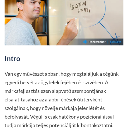
Intro
Van egy művészet abban, hogy megtaláljuk a cégünk
egyedi helyét az ügyfelek fejében és szívében. A
márkafejlesztés ezen alapvető szempontjának
elsajátításához az alábbi lépések útitervként
szolgálnak, hogy növelje márkája jelenlétét és
befolyását. Végül is csak hatékony pozicionálással
tudja márkája teljes potenciálját kibontakoztatni.