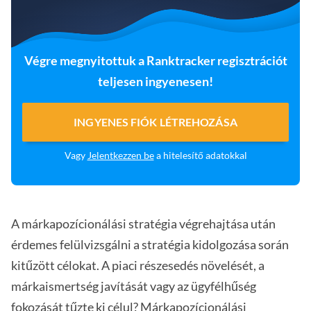
Végre megnyitottuk a Ranktracker regisztrációt
teljesen ingyenesen!
INGYENES FIÓK LÉTREHOZÁSA
Vagy
Jelentkezzen be
a hitelesítő adatokkal
A márkapozícionálási stratégia végrehajtása után
érdemes felülvizsgálni a stratégia kidolgozása során
kitűzött célokat. A piaci részesedés növelését, a
márkaismertség javítását vagy az ügyfélhűség
fokozását tűzte ki célul? Márkapozícionálási