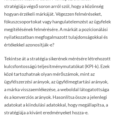
stratégiája végső soron arról szól, hogy a közönség
hogyan érzékeli márkáját. Végezzen felméréseket,
fókuszcsoportokat vagy hangulatelemzést az ügyfelek
megítélésének felmérésére. A márkát a pozícionálási
nyilatkozatban megfogalmazott tulajdonságokkal és
értékekkel azonosítják-e?
Tekintse át a stratégia sikerének mérésére létrehozott
kulcsfontosságú teljesítménymutatókat (KPI-k). Ezek
közé tartozhatnak olyan mérőszámok, mint az
ügyfélszerzési arányok, az ügyfélmegtartási arányok,
a márka visszaemlékezése, a weboldal látogatottsága
és a konverziós arányok. Hasonlítsa össze a jelenlegi
adatokat a kiindulási adatokkal, hogy megállapítsa, a
stratégiája a kívánt eredményeket hozza-e.