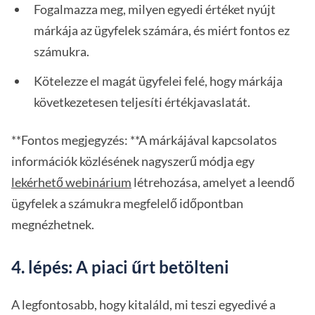
Fogalmazza meg, milyen egyedi értéket nyújt
márkája az ügyfelek számára, és miért fontos ez
számukra.
Kötelezze el magát ügyfelei felé, hogy márkája
következetesen teljesíti értékjavaslatát.
**Fontos megjegyzés: **A márkájával kapcsolatos
információk közlésének nagyszerű módja egy
lekérhető webinárium
létrehozása, amelyet a leendő
ügyfelek a számukra megfelelő időpontban
megnézhetnek.
4. lépés: A piaci űrt betölteni
A legfontosabb, hogy kitaláld, mi teszi egyedivé a