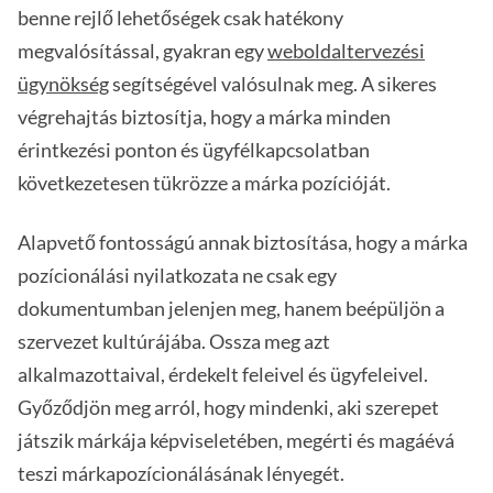
benne rejlő lehetőségek csak hatékony
megvalósítással, gyakran egy
weboldaltervezési
ügynökség
segítségével valósulnak meg. A sikeres
végrehajtás biztosítja, hogy a márka minden
érintkezési ponton és ügyfélkapcsolatban
következetesen tükrözze a márka pozícióját.
Alapvető fontosságú annak biztosítása, hogy a márka
pozícionálási nyilatkozata ne csak egy
dokumentumban jelenjen meg, hanem beépüljön a
szervezet kultúrájába. Ossza meg azt
alkalmazottaival, érdekelt feleivel és ügyfeleivel.
Győződjön meg arról, hogy mindenki, aki szerepet
játszik márkája képviseletében, megérti és magáévá
teszi márkapozícionálásának lényegét.