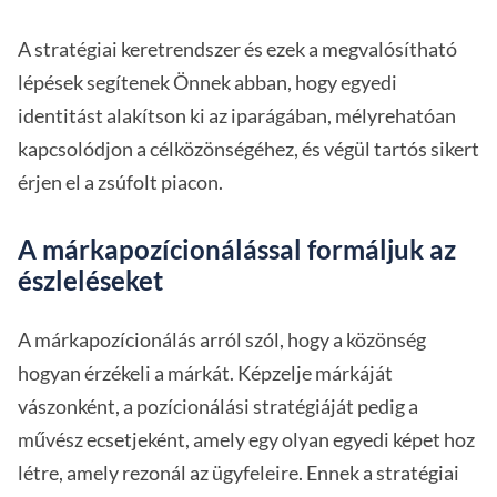
A stratégiai keretrendszer és ezek a megvalósítható
lépések segítenek Önnek abban, hogy egyedi
identitást alakítson ki az iparágában, mélyrehatóan
kapcsolódjon a célközönségéhez, és végül tartós sikert
érjen el a zsúfolt piacon.
A márkapozícionálással formáljuk az
észleléseket
A márkapozícionálás arról szól, hogy a közönség
hogyan érzékeli a márkát. Képzelje márkáját
vászonként, a pozícionálási stratégiáját pedig a
művész ecsetjeként, amely egy olyan egyedi képet hoz
létre, amely rezonál az ügyfeleire. Ennek a stratégiai