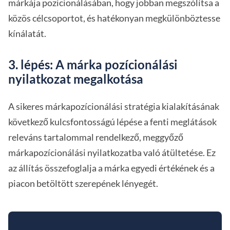
márkája pozicionálásában, hogy jobban megszólítsa a
közös célcsoportot, és hatékonyan megkülönböztesse
kínálatát.
3. lépés: A márka pozícionálási
nyilatkozat megalkotása
A sikeres márkapozícionálási stratégia kialakításának
következő kulcsfontosságú lépése a fenti meglátások
releváns tartalommal rendelkező, meggyőző
márkapozícionálási nyilatkozatba való átültetése. Ez
az állítás összefoglalja a márka egyedi értékének és a
piacon betöltött szerepének lényegét.