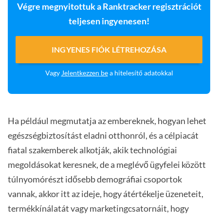
Végre megnyitottuk a Ranktracker regisztrációt
teljesen ingyenesen!
INGYENES FIÓK LÉTREHOZÁSA
Vagy
Jelentkezzen be
a hitelesítő adatokkal
Ha például megmutatja az embereknek, hogyan lehet
egészségbiztosítást eladni otthonról, és a célpiacát
fiatal szakemberek alkotják, akik technológiai
megoldásokat keresnek, de a meglévő ügyfelei között
túlnyomórészt idősebb demográfiai csoportok
vannak, akkor itt az ideje, hogy átértékelje üzeneteit,
termékkínálatát vagy marketingcsatornáit, hogy