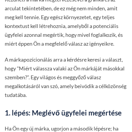
arculat tekintetében, de ez még nem minden, amit
meg kell tennie. Egy egész környezetet, egy teljes
kontextust kell létrehoznia, amelyből a potenciális
ügyfelei azonnal megértik, hogy mivel foglalkozik, és
miért éppen Ön a megfelelő válasz az igényeikre.
A márkapozícionálás arra a kérdésre keresi a választ,
hogy "Miért válassza valaki az Ön márkáját másokkal
szemben?". Egy világos és meggyőző válasz
megalkotásáról van szó, amely beivódik a célközönség
tudatába.
1. lépés: Meglévő ügyfelei megértése
Ha Ön egy új márka, ugorjon a második lépésre; ha