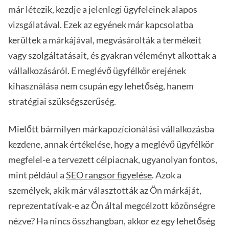
már létezik, kezdje a jelenlegi ügyfeleinek alapos
vizsgálatával. Ezek az egyének már kapcsolatba
kerültek a márkájával, megvásárolták a termékeit
vagy szolgáltatásait, és gyakran véleményt alkottak a
vállalkozásáról. E meglévő ügyfélkör erejének
kihasználása nem csupán egy lehetőség, hanem
stratégiai szükségszerűség.
Mielőtt bármilyen márkapozícionálási vállalkozásba
kezdene, annak értékelése, hogy a meglévő ügyfélkör
megfelel-e a tervezett célpiacnak, ugyanolyan fontos,
mint például a
SEO rangsor figyelése
. Azok a
személyek, akik már választották az Ön márkáját,
reprezentatívak-e az Ön által megcélzott közönségre
nézve? Ha nincs összhangban, akkor ez egy lehetőség