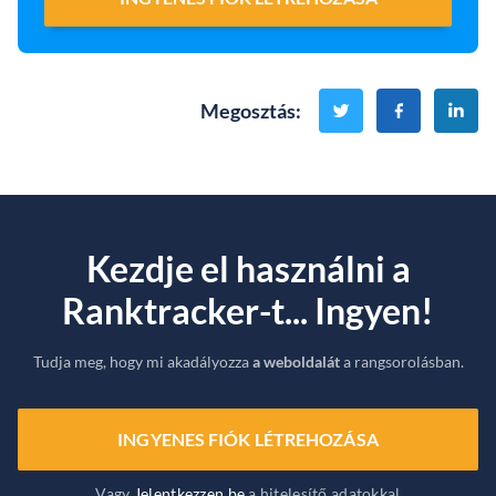
Megosztás
:
Kezdje el használni a
Ranktracker-t... Ingyen!
Tudja meg, hogy mi akadályozza
a weboldalát
a rangsorolásban.
INGYENES FIÓK LÉTREHOZÁSA
Vagy
Jelentkezzen be
a hitelesítő adatokkal