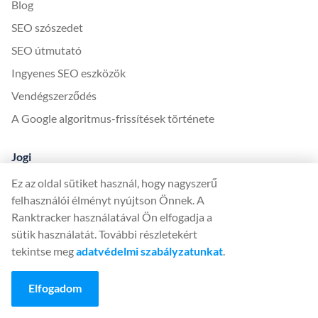
Blog
SEO szószedet
SEO útmutató
Ingyenes SEO eszközök
Vendégszerződés
A Google algoritmus-frissítések története
Jogi
Feltételek és kikötések
Ez az oldal sütiket használ, hogy nagyszerű
felhasználói élményt nyújtson Önnek. A
Adatvédelmi szabályzat
Ranktracker használatával Ön elfogadja a
sütik használatát. További részletekért
App
tekintse meg
adatvédelmi szabályzatunkat
.
Bejelentkezés
Feliratkozás
Elfogadom
Árképzés