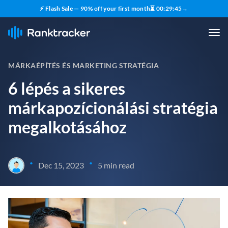
⚡ Flash Sale — 90% off your first month
⏳
00
:
29
:
43
→
MÁRKAÉPÍTÉS ÉS MARKETING STRATÉGIA
6 lépés a sikeres
márkapozícionálási stratégia
megalkotásához
•
•
Dec 15, 2023
5 min read