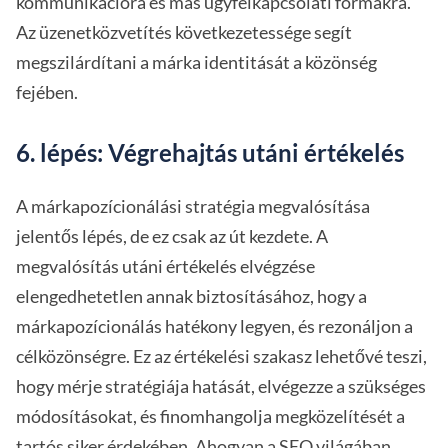
kommunikációra és más ügyfélkapcsolati formákra.
Az üzenetközvetítés következetessége segít
megszilárdítani a márka identitását a közönség
fejében.
6. lépés: Végrehajtás utáni értékelés
A márkapozícionálási stratégia megvalósítása
jelentős lépés, de ez csak az út kezdete. A
megvalósítás utáni értékelés elvégzése
elengedhetetlen annak biztosításához, hogy a
márkapozícionálás hatékony legyen, és rezonáljon a
célközönségre. Ez az értékelési szakasz lehetővé teszi,
hogy mérje stratégiája hatását, elvégezze a szükséges
módosításokat, és finomhangolja megközelítését a
tartós siker érdekében. Ahogyan a
SEO világában