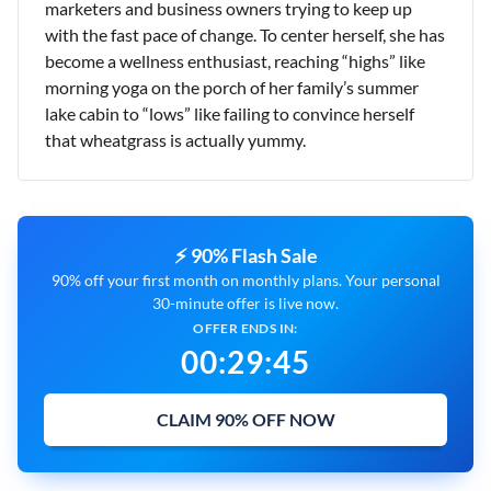
marketers and business owners trying to keep up
with the fast pace of change. To center herself, she has
become a wellness enthusiast, reaching “highs” like
morning yoga on the porch of her family’s summer
lake cabin to “lows” like failing to convince herself
that wheatgrass is actually yummy.
⚡ 90% Flash Sale
90% off your first month on monthly plans. Your personal
30-minute offer is live now.
OFFER ENDS IN:
00
:
29
:
43
CLAIM 90% OFF NOW