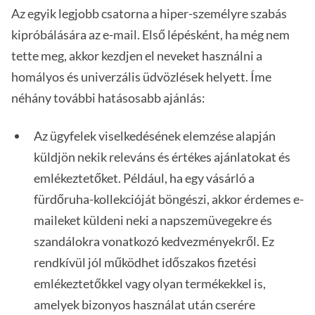
Az egyik legjobb csatorna a hiper-személyre szabás
kipróbálására az e-mail. Első lépésként, ha még nem
tette meg, akkor kezdjen el neveket használni a
homályos és univerzális üdvözlések helyett. Íme
néhány további hatásosabb ajánlás:
Az ügyfelek viselkedésének elemzése alapján
küldjön nekik releváns és értékes ajánlatokat és
emlékeztetőket. Például, ha egy vásárló a
fürdőruha-kollekcióját böngészi, akkor érdemes e-
maileket küldeni neki a napszemüvegekre és
szandálokra vonatkozó kedvezményekről. Ez
rendkívül jól működhet időszakos fizetési
emlékeztetőkkel vagy olyan termékekkel is,
amelyek bizonyos használat után cserére