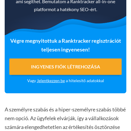
ami segíthet. Bemutatom a Ranktracker all-in-one
platformot a hatékony SEO-ért.
Végre megnyitottuk a Ranktracker regisztrációt
teljesen ingyenesen!
INGYENES FIÓK LÉTREHOZÁSA
Vagy
Jelentkezzen be
a hitelesítő adatokkal
A személyre szabás és a hiper-személyre szabás többé
nem opció. Az ügyfelek elvárják, így a vállalkozások
számára elengedhetetlen az értékesítés ösztönzése