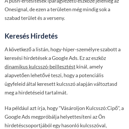
A push-értesítések iparágvezető eszköze jelenleg az
Onesignal, de ezen a területen még mindig sok a
szabad terület és a verseny.
Keresés Hirdetés
A következő a listán, hogy-hiper-személyre szabott a
keresési hirdetések a Google Ads. Ez az eszköz
dinamikus kulcsszó-beillesztést
kínál, amely
alapvetően lehetővé teszi, hogy a potenciális
ügyfeleid által keresett kulcsszó alapján változtasd
meg a hirdetéseid tartalmát.
Ha például azt írja, hogy "Vásároljon Kulcsszó:Cipő", a
Google Ads megpróbálja helyettesíteni az Ön
hirdetéscsoportjából egy hasonló kulcsszóval,