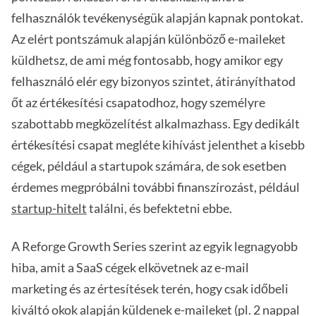
felhasználók tevékenységük alapján kapnak pontokat.
Az elért pontszámuk alapján különböző e-maileket
küldhetsz, de ami még fontosabb, hogy amikor egy
felhasználó elér egy bizonyos szintet, átirányíthatod
őt az értékesítési csapatodhoz, hogy személyre
szabottabb megközelítést alkalmazhass. Egy dedikált
értékesítési csapat megléte kihívást jelenthet a kisebb
cégek, például a startupok számára, de sok esetben
érdemes megpróbálni további finanszírozást, például
startup-hitelt
találni, és befektetni ebbe.
A Reforge Growth Series szerint az egyik legnagyobb
hiba, amit a SaaS cégek elkövetnek az e-mail
marketing és az értesítések terén, hogy csak időbeli
kiváltó okok alapján küldenek e-maileket (pl. 2 nappal