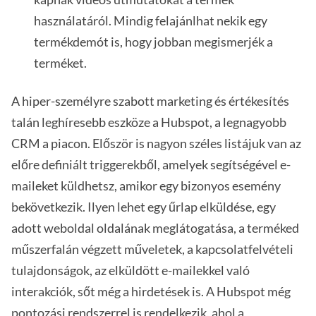
használatáról. Mindig felajánlhat nekik egy
termékdemót is, hogy jobban megismerjék a
terméket.
A hiper-személyre szabott marketing és értékesítés
talán leghíresebb eszköze a Hubspot, a legnagyobb
CRM a piacon. Először is nagyon széles listájuk van az
előre definiált triggerekből, amelyek segítségével e-
maileket küldhetsz, amikor egy bizonyos esemény
bekövetkezik. Ilyen lehet egy űrlap elküldése, egy
adott weboldal oldalának meglátogatása, a terméked
műszerfalán végzett műveletek, a kapcsolatfelvételi
tulajdonságok, az elküldött e-mailekkel való
interakciók, sőt még a hirdetések is. A Hubspot még
pontozási rendszerrel is rendelkezik, ahol a