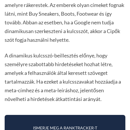
amelyre rákerestek. Az emberek olyan címeket fognak
látni, mint Buy Sneakers, Boots, Footwear és így
tovább. Abban az esetben, ha a Google nem tudja
dinamikusan szerkeszteni a kulcsszót, akkor a Cipők
szót fogja használni helyette.
A dinamikus kulcsszó-beillesztés előnye, hogy
személyre szabottabb hirdetéseket hozhat létre,
amelyek a felhasználók által keresett szöveget
tartalmazzák. Ha ezeket a kulcsszavakat hozzáadja a
meta-címhez és a meta-leíráshoz, jelentősen
növelheti a hirdetések átkattintási arányát.
ISMERJE MEG A RANKTRACKER-T