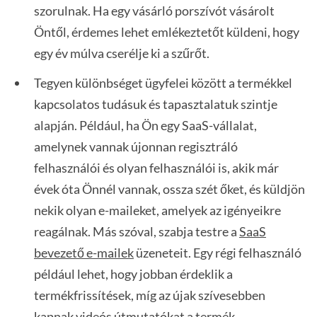
szorulnak. Ha egy vásárló porszívót vásárolt
Öntől, érdemes lehet emlékeztetőt küldeni, hogy
egy év múlva cserélje ki a szűrőt.
Tegyen különbséget ügyfelei között a termékkel
kapcsolatos tudásuk és tapasztalatuk szintje
alapján. Például, ha Ön egy SaaS-vállalat,
amelynek vannak újonnan regisztráló
felhasználói és olyan felhasználói is, akik már
évek óta Önnél vannak, ossza szét őket, és küldjön
nekik olyan e-maileket, amelyek az igényeikre
reagálnak. Más szóval, szabja testre a
SaaS
bevezető e-mailek
üzeneteit. Egy régi felhasználó
például lehet, hogy jobban érdeklik a
termékfrissítések, míg az újak szívesebben
kapnak videós útmutatókat a termék