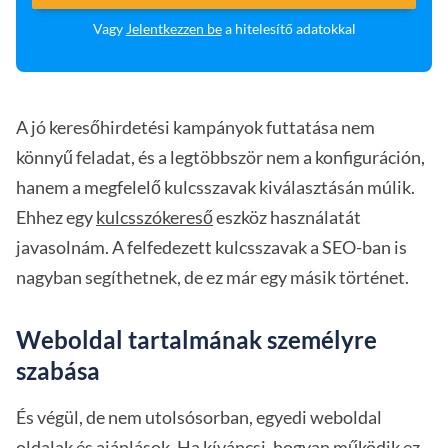
Vagy
Jelentkezzen be
a hitelesítő adatokkal
A jó keresőhirdetési kampányok futtatása nem
könnyű feladat, és a legtöbbször nem a konfiguráción,
hanem a megfelelő kulcsszavak kiválasztásán múlik.
Ehhez egy
kulcsszókereső
eszköz használatát
javasolnám. A felfedezett kulcsszavak a SEO-ban is
nagyban segíthetnek, de ez már egy másik történet.
Weboldal tartalmának személyre
szabása
És végül, de nem utolsósorban, egyedi weboldal
oldalak és ajánlások. Ha kíváncsi, hogyan működik ez,