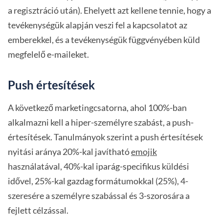
a regisztráció után). Ehelyett azt kellene tennie, hogy a
tevékenységük alapján veszi fel a kapcsolatot az
emberekkel, és a tevékenységük függvényében küld
megfelelő e-maileket.
Push értesítések
A következő marketingcsatorna, ahol 100%-ban
alkalmazni kell a hiper-személyre szabást, a push-
értesítések. Tanulmányok szerint a push értesítések
nyitási aránya 20%-kal javítható
emojik
használatával, 40%-kal iparág-specifikus küldési
idővel, 25%-kal gazdag formátumokkal (25%), 4-
szeresére a személyre szabással és 3-szorosára a
fejlett célzással.