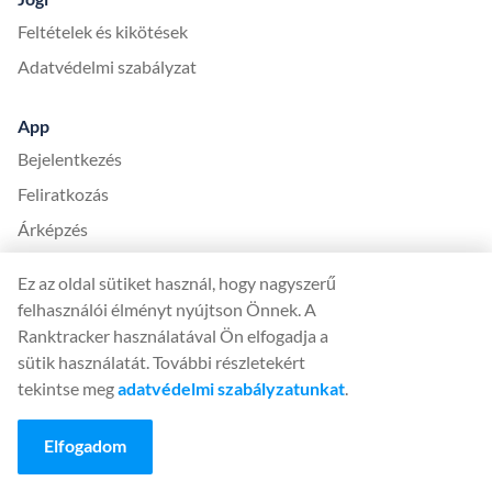
Feltételek és kikötések
Adatvédelmi szabályzat
App
Bejelentkezés
Feliratkozás
Árképzés
App mérföldkövek
Ez az oldal sütiket használ, hogy nagyszerű
Helpdesk
felhasználói élményt nyújtson Önnek. A
Ranktracker használatával Ön elfogadja a
Nyelvek
sütik használatát. További részletekért
English (English)
tekintse meg
adatvédelmi szabályzatunkat
.
Deutsch (German)
Elfogadom
Español (Spanish)