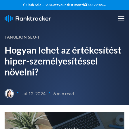
⚡ Flash Sale — 90% off your first month
⏳
00
:
29
:
44
→
TANULJON SEO-T
Hogyan lehet az értékesítést
hiper-személyesítéssel
növelni?
•
•
Jul 12, 2024
6 min read