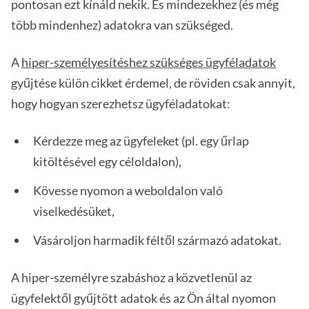
pontosan ezt kínáld nekik. És mindezekhez (és még
több mindenhez) adatokra van szükséged.
A
hiper-személyesítéshez szükséges ügyféladatok
gyűjtése külön cikket érdemel, de röviden csak annyit,
hogy hogyan szerezhetsz ügyféladatokat:
Kérdezze meg az ügyfeleket (pl. egy űrlap
kitöltésével egy céloldalon),
Kövesse nyomon a weboldalon való
viselkedésüket,
Vásároljon harmadik féltől származó adatokat.
A hiper-személyre szabáshoz a közvetlenül az
ügyfelektől gyűjtött adatok és az Ön által nyomon