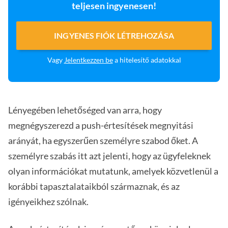
teljesen ingyenesen!
INGYENES FIÓK LÉTREHOZÁSA
Vagy
Jelentkezzen be
a hitelesítő adatokkal
Lényegében lehetőséged van arra, hogy
megnégyszerezd a push-értesítések megnyitási
arányát, ha egyszerűen személyre szabod őket. A
személyre szabás itt azt jelenti, hogy az ügyfeleknek
olyan információkat mutatunk, amelyek közvetlenül a
korábbi tapasztalataikból származnak, és az
igényeikhez szólnak.