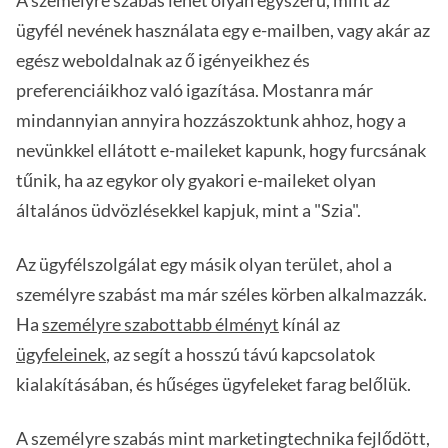
A személyre szabás lehet olyan egyszerű, mint az
ügyfél nevének használata egy e-mailben, vagy akár az
egész weboldalnak az ő igényeikhez és
preferenciáikhoz való igazítása. Mostanra már
mindannyian annyira hozzászoktunk ahhoz, hogy a
nevünkkel ellátott e-maileket kapunk, hogy furcsának
tűnik, ha az egykor oly gyakori e-maileket olyan
általános üdvözlésekkel kapjuk, mint a "Szia".
Az ügyfélszolgálat egy másik olyan terület, ahol a
személyre szabást ma már széles körben alkalmazzák.
Ha
személyre szabottabb élményt
kínál az
ügyfeleinek
, az segít a hosszú távú kapcsolatok
kialakításában, és hűséges ügyfeleket farag belőlük.
A személyre szabás mint marketingtechnika fejlődött,