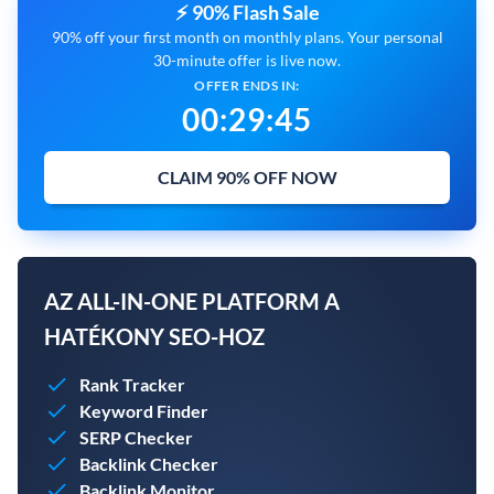
⚡ 90% Flash Sale
90% off your first month on monthly plans. Your personal
30-minute offer is live now.
OFFER ENDS IN:
00
:
29
:
44
CLAIM 90% OFF NOW
AZ ALL-IN-ONE PLATFORM A
HATÉKONY SEO-HOZ
Rank Tracker
Keyword Finder
SERP Checker
Backlink Checker
Backlink Monitor