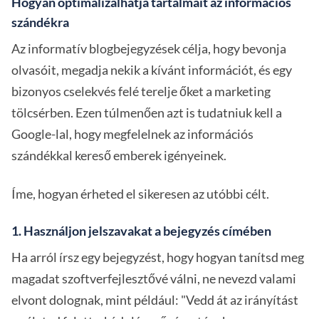
Hogyan optimalizálhatja tartalmait az információs
szándékra
Az informatív blogbejegyzések célja, hogy bevonja
olvasóit, megadja nekik a kívánt információt, és egy
bizonyos cselekvés felé terelje őket a marketing
tölcsérben. Ezen túlmenően azt is tudatniuk kell a
Google-lal, hogy megfelelnek az információs
szándékkal kereső emberek igényeinek.
Íme, hogyan érheted el sikeresen az utóbbi célt.
1. Használjon jelszavakat a bejegyzés címében
Ha arról írsz egy bejegyzést, hogy hogyan tanítsd meg
magadat szoftverfejlesztővé válni, ne nevezd valami
elvont dolognak, mint például: "Vedd át az irányítást