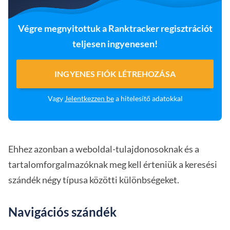
Végre megnyitottuk a Ranktracker regisztrációt
teljesen ingyenesen!
INGYENES FIÓK LÉTREHOZÁSA
Vagy
Jelentkezzen be
a hitelesítő adatokkal
Ehhez azonban a weboldal-tulajdonosoknak és a
tartalomforgalmazóknak meg kell érteniük a keresési
szándék négy típusa közötti különbségeket.
Navigációs szándék