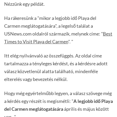
Nézzünk egy példát.
Ha rákeresünk a "mikor a legjobb idő Playa del
Carmen meglátogatására", a legelső találat a
USNews.com oldalról származik, melynek címe: "
Best
Times to Visit Playa del Carmen
". "
Itt elég nyilvánvaló az összefüggés. Az oldal címe
tartalmazza a tényleges kérdést, és a kérdésre adott
válasz közvetlenül alatta található, mindenféle
elterelés vagy bevezetés nélkül.
Hogy még egyértelműbb legyen, a válasz szövege még
a kérdés egy részét is megismétli: "
A legjobb idő Playa
del Carmen meglátogatására
április és május között
van...".