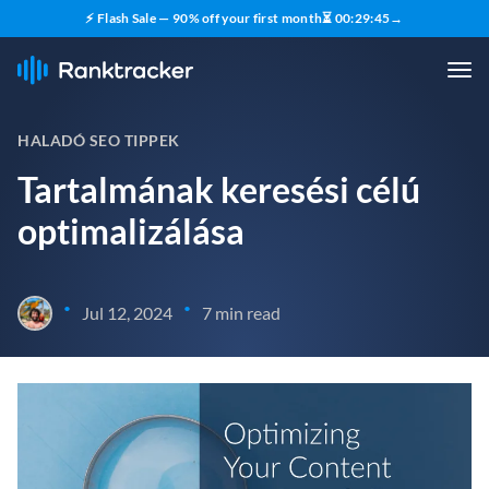
⚡ Flash Sale — 90% off your first month
⏳
00
:
29
:
44
→
HALADÓ SEO TIPPEK
Tartalmának keresési célú
optimalizálása
•
•
Jul 12, 2024
7 min read