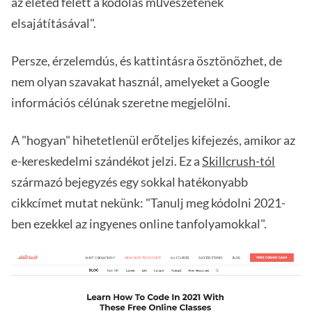
az életed felett a kódolás művészetének
elsajátításával".
Persze, érzelemdús, és kattintásra ösztönözhet, de
nem olyan szavakat használ, amelyeket a Google
információs célúnak szeretne megjelölni.
A "hogyan" hihetetlenül erőteljes kifejezés, amikor az
e-kereskedelmi szándékot jelzi. Ez a
Skillcrush-tól
származó bejegyzés egy sokkal hatékonyabb
cikkcímet mutat nekünk: "Tanulj meg kódolni 2021-
ben ezekkel az ingyenes online tanfolyamokkal".