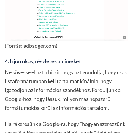
(Forrás:
adbadger.com
)
4. Írjon okos, részletes alcímeket
Ne kövesse el azt a hibát, hogy azt gondolja, hogy csak
listaformátumban kell tartalmat kínálnia, hogy
igazodjon az információs szándékhoz. Forduljunk a
Google-hoz, hogy lássuk, milyen más népszerű
formátumokba kerül az információs tartalom.
Ha rákeresünk a Google-ra, hogy "hogyan szerezzünk
vezetői állást tapasztalat nélkül", az első találat egy