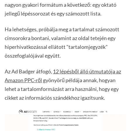
nagyon gyakori formátum a következő: egy oktató
jellegű lépéssorozat és egy számozott lista.
Ha lehetséges, próbálja meg a tartalmat számozott
címsorokra bontani, valamint az oldal tetején egy
hiperhivatkozással ellátott "tartalomjegyzék"
összefoglalójával együtt.
Az Ad Badger átfogó,
12 lépésből álló útmutatója az
Amazon PPC-ről
gyönyörű példája annak, hogyan
lehet a tartalomformázást arra használni, hogy egy
cikket az információs szándékhoz igazítsunk.