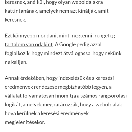
keresnek, anélkül, hogy olyan weboldalakra
kattintanának, amelyek nem azt kínálják, amit
keresnek.
Ezt könnyebb mondani, mint megtenni;
rengeteg
tartalom van odakint
. A Google pedig azzal
foglalkozik, hogy mindezt átválogassa, hogy nekünk
ne kelljen.
Annak érdekében, hogy indexelésük és a keresési
eredmények rendezése megbízhatóbb legyen, a
vállalat folyamatosan finomítja a
számos rangsorolási
logikát
, amelyek meghatározzák, hogy a weboldalak
hova kerülnek a keresési eredmények
megjelenítésekor.