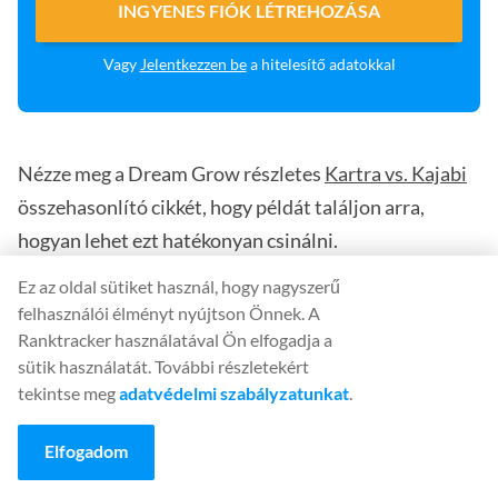
INGYENES FIÓK LÉTREHOZÁSA
Vagy
Jelentkezzen be
a hitelesítő adatokkal
Nézze meg a Dream Grow részletes
Kartra vs. Kajabi
összehasonlító cikkét, hogy példát találjon arra,
hogyan lehet ezt hatékonyan csinálni.
Ez az oldal sütiket használ, hogy nagyszerű
Tranzakciós szándék
felhasználói élményt nyújtson Önnek. A
Ranktracker használatával Ön elfogadja a
A tranzakciós szándék az, amikor a Google számára
sütik használatát. További részletekért
tekintse meg
adatvédelmi szabályzatunkat
.
nyilvánvaló, hogy a kereső készen áll a vásárlásra.
Elvégezték a kutatást. Már döntöttek. Készen állnak
Elfogadom
arra, hogy meghúzzák a ravaszt, és megvegyék a
kívánt dolgot.