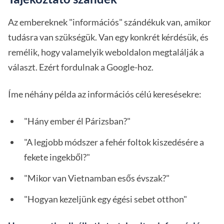
Az embereknek "információs" szándékuk van, amikor
tudásra van szükségük. Van egy konkrét kérdésük, és
remélik, hogy valamelyik weboldalon megtalálják a
választ. Ezért fordulnak a Google-hoz.
Íme néhány példa az információs célú keresésekre:
"Hány ember él Párizsban?"
"A legjobb módszer a fehér foltok kiszedésére a
fekete ingekből?"
"Mikor van Vietnamban esős évszak?"
"Hogyan kezeljünk egy égési sebet otthon"