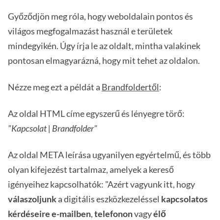
Győződjön meg róla, hogy weboldalain pontos és
világos megfogalmazást használ e területek
mindegyikén. Úgy írja le az oldalt, mintha valakinek
pontosan elmagyarázná, hogy mit tehet az oldalon.
Nézze meg ezt a példát a
Brandfoldertől
:
Az oldal HTML címe egyszerű és lényegre törő:
"Kapcsolat | Brandfolder"
Az oldal META leírása ugyanilyen egyértelmű, és több
olyan kifejezést tartalmaz, amelyek a kereső
igényeihez kapcsolhatók: "Azért vagyunk itt, hogy
válaszoljunk
a digitális eszközkezeléssel
kapcsolatos
kérdéseire
e-mailben
,
telefonon
vagy
élő