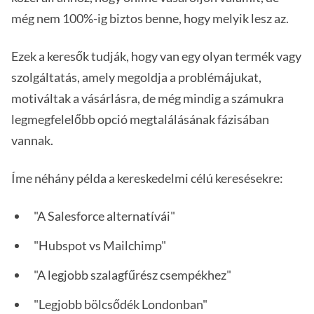
még nem 100%-ig biztos benne, hogy melyik lesz az.
Ezek a keresők tudják, hogy van egy olyan termék vagy
szolgáltatás, amely megoldja a problémájukat,
motiváltak a vásárlásra, de még mindig a számukra
legmegfelelőbb opció megtalálásának fázisában
vannak.
Íme néhány példa a kereskedelmi célú keresésekre:
"A Salesforce alternatívái"
"Hubspot vs Mailchimp"
"A legjobb szalagfűrész csempékhez"
"Legjobb bölcsődék Londonban"