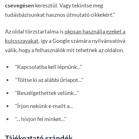
csevegésen
keresztül. Vagy tekintse meg
tudásbázisunkat hasznos útmutató cikkekért."
Az oldal törzstartalma is
okosan használja ezeket a
kulcsszavakat
, így a Google számára nyilvánvalóvá
válik, hogy a felhasználók mit tehetnek az oldalon.
"Kapcsolatba kell lépnünk..."
"Töltse ki az alábbi űrlapot..."
"Beszélgethettek velünk..."
"Írjon nekünk e-mailt a...
"... hívjon fel minket..."
Tájékoztató szándék