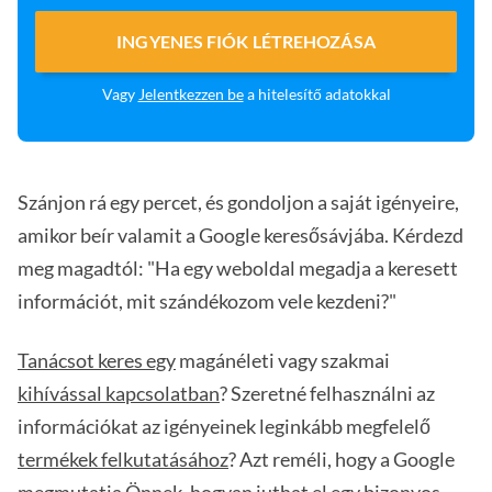
INGYENES FIÓK LÉTREHOZÁSA
Vagy
Jelentkezzen be
a hitelesítő adatokkal
Szánjon rá egy percet, és gondoljon a saját igényeire,
amikor beír valamit a Google keresősávjába. Kérdezd
meg magadtól: "Ha egy weboldal megadja a keresett
információt, mit szándékozom vele kezdeni?"
Tanácsot keres egy
magánéleti vagy szakmai
kihívással kapcsolatban
? Szeretné felhasználni az
információkat az igényeinek leginkább megfelelő
termékek felkutatásához
? Azt reméli, hogy a Google