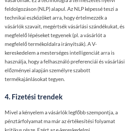
vásárolnak. Ez a technológia a természetes nyelvi
feldolgozáson (NLP) alapul. Az NLP képessé teszi a
technikai eszközöket arra, hogy értelmezzék a
vásárlók szavait, megértsék vásárlási szándékukat, és
megfelelő lépéseket tegyenek (pl. a vásárlót a
megfelelő termékoldalra irányítsák). A V-
kereskedelem a mesterséges intelligenciát arra is
használja, hogy a felhasználó preferenciái és vásárlási
előzményei alapján személyre szabott
termékajánlásokat tegyen.
4. Fizetési trendek
Mivel a kényelem a vásárlók legfőbb szempontja, a
pénztárfolyamat ma már az értékesítési folyamat
kritikus része. Ezért az e-kereskedelmi