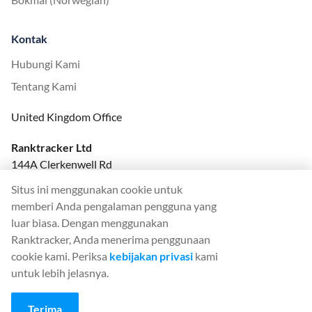
Kontak
Hubungi Kami
Tentang Kami
United Kingdom Office
Ranktracker Ltd
144A Clerkenwell Rd
London, EC1R 5DF
Situs ini menggunakan cookie untuk
Company No: 08820809
memberi Anda pengalaman pengguna yang
felix@ranktracker.com
luar biasa. Dengan menggunakan
Ranktracker, Anda menerima penggunaan
cookie kami. Periksa
kebijakan privasi
kami
untuk lebih jelasnya.
2015 -
2026
© Ranktracker. All Rights Reserved.
Terima