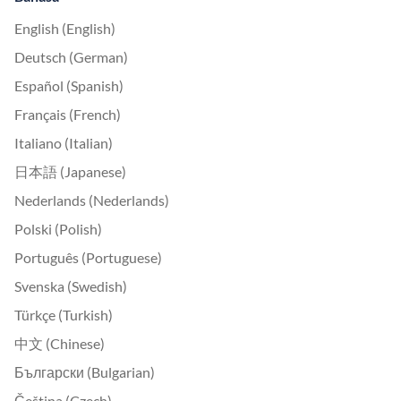
English (English)
Deutsch (German)
Español (Spanish)
Français (French)
Italiano (Italian)
日本語 (Japanese)
Nederlands (Nederlands)
Polski (Polish)
Português (Portuguese)
Svenska (Swedish)
Türkçe (Turkish)
中文 (Chinese)
Български (Bulgarian)
Čeština (Czech)