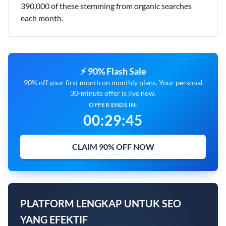
390,000 of these stemming from organic searches
each month.
⚡ 90% Flash Sale
90% off your first month on monthly plans. Your personal
30-minute offer is live now.
OFFER ENDS IN:
00
:
29
:
44
CLAIM 90% OFF NOW
PLATFORM LENGKAP UNTUK SEO
YANG EFEKTIF