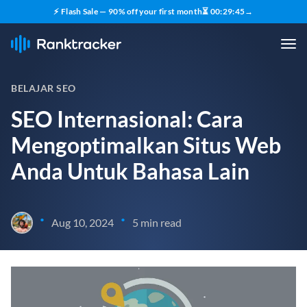
⚡ Flash Sale — 90% off your first month
⏳
00
:
29
:
44
→
BELAJAR SEO
SEO Internasional: Cara
Mengoptimalkan Situs Web
Anda Untuk Bahasa Lain
•
•
Aug 10, 2024
5 min read