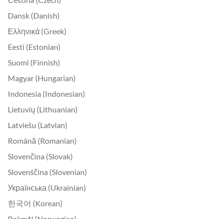
Dansk (Danish)
Ελληνικά (Greek)
Eesti (Estonian)
Suomi (Finnish)
Magyar (Hungarian)
Indonesia (Indonesian)
Lietuvių (Lithuanian)
Latviešu (Latvian)
Română (Romanian)
Slovenčina (Slovak)
Slovenščina (Slovenian)
Українська (Ukrainian)
한국어 (Korean)
Bokmål (Norwegian)