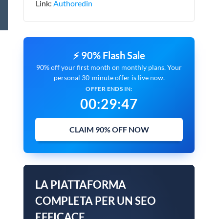
Link:
Authoredin
⚡ 90% Flash Sale
90% off your first month on monthly plans. Your
personal 30-minute offer is live now.
OFFER ENDS IN:
00
:
29
:
45
CLAIM 90% OFF NOW
LA PIATTAFORMA
COMPLETA PER UN SEO
EFFICACE