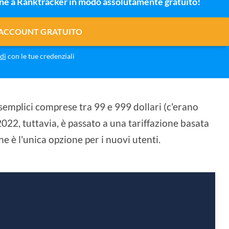
one a Ranktracker in modo assolutamente gratuito!
 ACCOUNT GRATUITO
di
con le tue credenziali
 semplici comprese tra 99 e 999 dollari (c'erano
2022, tuttavia, è passato a una tariffazione basata
che è l'unica opzione per i nuovi utenti.