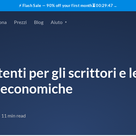
⚡ Flash Sale — 90% off your first month
⏳
00
:
29
:
45
→
ona
Prezzi
Blog
Aiuto
nti per gli scrittori e l
ù economiche
11 min read