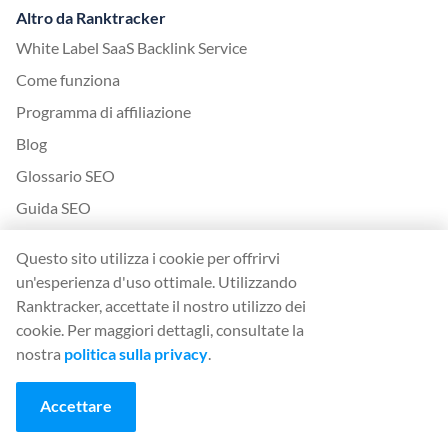
Altro da Ranktracker
White Label SaaS Backlink Service
Come funziona
Programma di affiliazione
Blog
Glossario SEO
Guida SEO
Strumenti SEO gratuiti
Questo sito utilizza i cookie per offrirvi
Accordo per gli ospiti
un'esperienza d'uso ottimale. Utilizzando
Storia degli aggiornamenti dell'algoritmo di Google
Ranktracker, accettate il nostro utilizzo dei
cookie. Per maggiori dettagli, consultate la
nostra
politica sulla privacy
.
Legale
Termini e condizioni
Accettare
Informativa sulla privacy