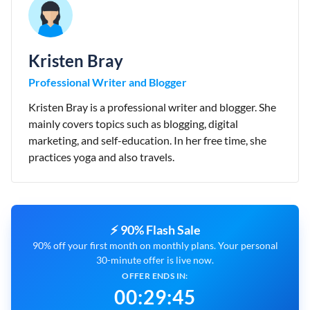
Kristen Bray
Professional Writer and Blogger
Kristen Bray is a professional writer and blogger. She
mainly covers topics such as blogging, digital
marketing, and self-education. In her free time, she
practices yoga and also travels.
⚡ 90% Flash Sale
90% off your first month on monthly plans. Your personal
30-minute offer is live now.
OFFER ENDS IN:
00
:
29
:
43