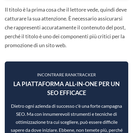
Il titolo è la prima cosa che il lettore vede, quindi deve
catturare la sua attenzione. È necessario assicurarsi
che rappresenti accuratamente il contenuto del post,
perché il titolo è uno dei componenti più critici per la
promozione di un sito web.
INCONTRARE RANKTRACKER
LA PIATTAFORMA ALL-IN-ONE PER UN
SEO EFFICACE
Dietro ogni azienda di successo c'è una forte campagna
SEO. Ma con innumerevoli strumenti e tecniche di
ottimizzazione tra cui scegliere, può essere difficile
sapere da dove iniziare. Ebbene, non temete più, perché