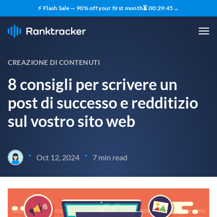
⚡ Flash Sale — 90% off your first month
⏳
00
:
29
:
43
→
CREAZIONE DI CONTENUTI
8 consigli per scrivere un
post di successo e redditizio
sul vostro sito web
•
•
Oct 12, 2024
7 min read