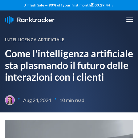
⚡ Flash Sale — 90% off your first month
⏳
00
:
29
:
43
→
INTELLIGENZA ARTIFICIALE
Come l'intelligenza artificiale
sta plasmando il futuro delle
interazioni con i clienti
•
•
Aug 24, 2024
10 min read