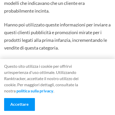
modelli che indicavano che un cliente era
probabilmente incinta.
Hanno poi utilizzato queste informazioni per inviare a
questi clienti pubblicità e promozioni mirate per i
prodotti legati alla prima infanzia, incrementando le
vendite di questa categoria.
Vediamo un esempio più recente.
Questo sito utilizza i cookie per offrirvi
un'esperienza d'uso ottimale. Utilizzando
L'intelligenza artificiale e l'analisi predittiva possono
Ranktracker, accettate il nostro utilizzo dei
aiutare un'azienda SaaS a costruire un vantaggio
cookie. Per maggiori dettagli, consultate la
competitivo attraverso la previsione della rinuncia
nostra
politica sulla privacy
.
dei clienti.
Accettare
Analizzando il comportamento dei clienti, i modelli di