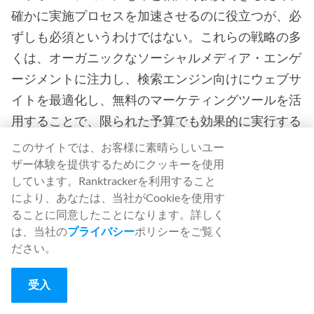
確かに実施プロセスを加速させるのに役立つが、必
ずしも必須というわけではない。これらの戦略の多
くは、オーガニックなソーシャルメディア・エンゲ
ージメントに注力し、検索エンジン向けにウェブサ
イトを最適化し、無料のマーケティングツールを活
用することで、限られた予算でも効果的に実行する
ことができる。重要なのは、予算をかけずにターゲ
このサイトでは、お客様に素晴らしいユー
ットにリーチする革新的な方法を見つけるために、
ザー体験を提供するためにクッキーを使用
しています。Ranktrackerを利用すること
創造的で臨機応変に対応することだ。
により、あなたは、当社がCookieを使用す
ることに同意したことになります。詳しく
これらすべての戦略を一度に実行す
は、当社の
プライバシー
ポリシーをご覧く
ることは可能か？
ださい。
一般的には、一度にすべての戦略に取り組もうとす
受入
るよりも、優先順位をつけて少しずつ実施していく