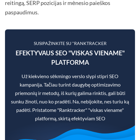
reitingą, SERP pozicijas ir mėnesio paieškos
paspaudimus.
SUSIPAŽINKITE SU "RANKTRACKER
EFEKTYVAUS SEO "VISKAS VIENAME"
PLATFORMA
Už kiekvieno sėkmingo verslo slypi stipri SEO
kampanija. Tačiau turint daugybę optimizavimo
priemonių ir metodų, iš kurių galima rinktis, gali būti
sunku žinoti, nuo ko pradėti. Na, nebijokite, nes turiu ką
padėti. Pristatome "Ranktracker" "viskas viename"
platformą, skirtą efektyviam SEO