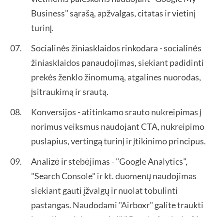
Business" sąrašą, apžvalgas, citatas ir vietinį
turinį.
Socialinės žiniasklaidos rinkodara - socialinės
žiniasklaidos panaudojimas, siekiant padidinti
prekės ženklo žinomumą, atgalines nuorodas,
įsitraukimą ir srautą.
Konversijos - atitinkamo srauto nukreipimas į
norimus veiksmus naudojant CTA, nukreipimo
puslapius, vertingą turinį ir įtikinimo principus.
Analizė ir stebėjimas - "Google Analytics",
"Search Console" ir kt. duomenų naudojimas
siekiant gauti įžvalgų ir nuolat tobulinti
pastangas. Naudodami
"Airboxr"
galite traukti