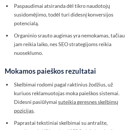
Paspaudimai atsiranda dėl tikro naudotojų
susidomėjimo, todėl turi didesnį konversijos
potencialą.
Organinio srauto augimas yra nemokamas, tačiau
jam reikia laiko, nes SEO strategijoms reikia
nuoseklumo.
Mokamos paieškos rezultatai
Skelbimai rodomi pagal raktinius žodžius, už
kuriuos reklamuotojas moka paieškos sistemai.
Didesni pasiūlymai
suteikia geresnes skelbimų
pozicijas
.
Paprastai tekstiniai skelbimai su antrašte,