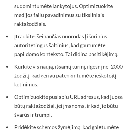
sudomintumėte lankytojus. Optimizuokite
medijos failų pavadinimus su tiksliniais
raktažodžiais.
Įtraukite išeinančias nuorodas į išorinius
autoritetingus šaltinius, kad gautumėte
papildomo konteksto. Tai didina pasitikėjimą.
Kurkite vis naują, išsamų turinį, ilgesnį nei 2000
žodžių, kad geriau patenkintumėte ieškotojų
ketinimus.
Optimizuokite puslapių URL adresus, kad juose
būtų raktažodžiai, jei įmanoma, ir kad jie būtų
švarūs ir trumpi.
Pridėkite schemos žymėjimą, kad galėtumėte