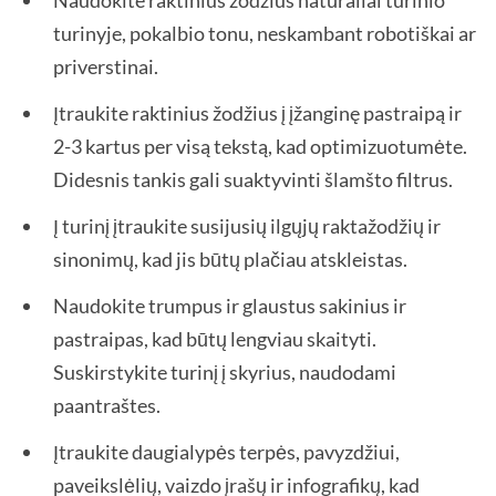
Naudokite raktinius žodžius natūraliai turinio
turinyje, pokalbio tonu, neskambant robotiškai ar
priverstinai.
Įtraukite raktinius žodžius į įžanginę pastraipą ir
2-3 kartus per visą tekstą, kad optimizuotumėte.
Didesnis tankis gali suaktyvinti šlamšto filtrus.
Į turinį įtraukite susijusių ilgųjų raktažodžių ir
sinonimų, kad jis būtų plačiau atskleistas.
Naudokite trumpus ir glaustus sakinius ir
pastraipas, kad būtų lengviau skaityti.
Suskirstykite turinį į skyrius, naudodami
paantraštes.
Įtraukite daugialypės terpės, pavyzdžiui,
paveikslėlių, vaizdo įrašų ir infografikų, kad