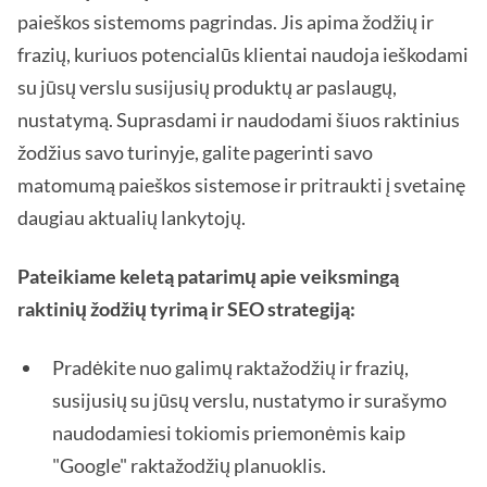
paieškos sistemoms pagrindas. Jis apima žodžių ir
frazių, kuriuos potencialūs klientai naudoja ieškodami
su jūsų verslu susijusių produktų ar paslaugų,
nustatymą. Suprasdami ir naudodami šiuos raktinius
žodžius savo turinyje, galite pagerinti savo
matomumą paieškos sistemose ir pritraukti į svetainę
daugiau aktualių lankytojų.
Pateikiame keletą patarimų apie veiksmingą
raktinių žodžių tyrimą ir SEO strategiją:
Pradėkite nuo galimų raktažodžių ir frazių,
susijusių su jūsų verslu, nustatymo ir surašymo
naudodamiesi tokiomis priemonėmis kaip
"Google" raktažodžių planuoklis.