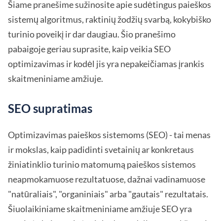
Šiame pranešime sužinosite apie sudėtingus paieškos
sistemų algoritmus, raktinių žodžių svarbą, kokybiško
turinio poveikį ir dar daugiau. Šio pranešimo
pabaigoje geriau suprasite, kaip veikia SEO
optimizavimas ir kodėl jis yra nepakeičiamas įrankis
skaitmeniniame amžiuje.
SEO supratimas
Optimizavimas paieškos sistemoms (SEO) - tai menas
ir mokslas, kaip padidinti svetainių ar konkretaus
žiniatinklio turinio matomumą paieškos sistemos
neapmokamuose rezultatuose, dažnai vadinamuose
"natūraliais", "organiniais" arba "gautais" rezultatais.
Šiuolaikiniame skaitmeniniame amžiuje SEO yra