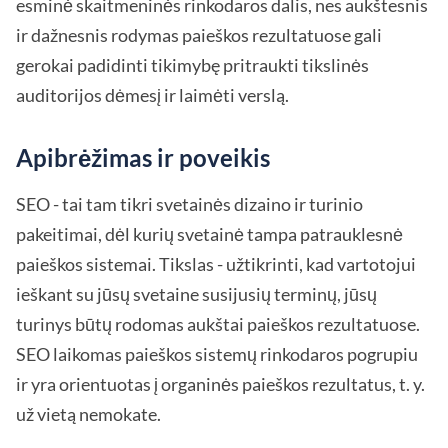
esminė skaitmeninės rinkodaros dalis, nes aukštesnis
ir dažnesnis rodymas paieškos rezultatuose gali
gerokai padidinti tikimybę pritraukti tikslinės
auditorijos dėmesį ir laimėti verslą.
Apibrėžimas ir poveikis
SEO - tai tam tikri svetainės dizaino ir turinio
pakeitimai, dėl kurių svetainė tampa patrauklesnė
paieškos sistemai. Tikslas - užtikrinti, kad vartotojui
ieškant su jūsų svetaine susijusių terminų, jūsų
turinys būtų rodomas aukštai paieškos rezultatuose.
SEO laikomas paieškos sistemų rinkodaros pogrupiu
ir yra orientuotas į organinės paieškos rezultatus, t. y.
už vietą nemokate.