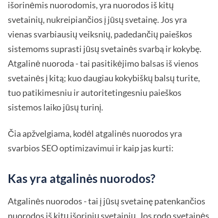
išorinėmis nuorodomis, yra nuorodos iš kitų
svetainių, nukreipiančios į jūsų svetainę. Jos yra
vienas svarbiausių veiksnių, padedančių paieškos
sistemoms suprasti jūsų svetainės svarbą ir kokybę.
Atgalinė nuoroda - tai pasitikėjimo balsas iš vienos
svetainės į kitą; kuo daugiau kokybiškų balsų turite,
tuo patikimesniu ir autoritetingesniu paieškos
sistemos laiko jūsų turinį.
Čia apžvelgiama, kodėl atgalinės nuorodos yra
svarbios SEO optimizavimui ir kaip jas kurti:
Kas yra atgalinės nuorodos?
Atgalinės nuorodos - tai į jūsų svetainę patenkančios
nuorodos iš kitų išorinių svetainių. Jos rodo svetainės