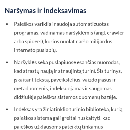
Naršymas ir indeksavimas
Paieškos varikliai naudoja automatizuotas
programas, vadinamas naršyklėmis (angl. crawler
arba spiders), kurios nuolat naršo milijardus
interneto puslapių.
Naršyklės seka puslapiuose esančias nuorodas,
kad atrastų naują ir atnaujintą turinį. Šis turinys,
įskaitant tekstą, paveikslėlius, vaizdo įrašus ir
metaduomenis, indeksuojamas ir saugomas
didžiulėje paieškos sistemos duomenų bazėje.
Indeksas yra žiniatinklio turinio biblioteka, kurią
paieškos sistema gali greitai nuskaityti, kad
paieškos užklausoms pateiktų tinkamus