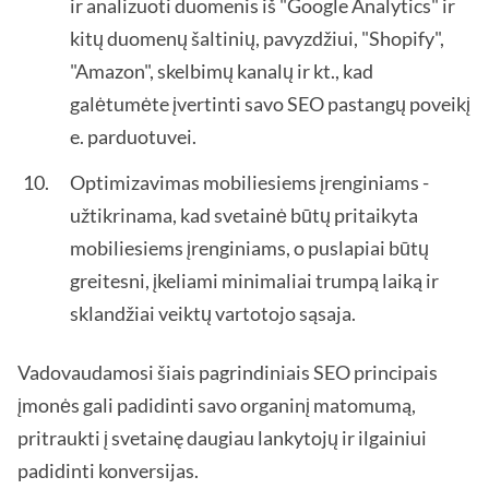
ir analizuoti duomenis iš "Google Analytics" ir
kitų duomenų šaltinių, pavyzdžiui, "Shopify",
"Amazon", skelbimų kanalų ir kt., kad
galėtumėte įvertinti savo SEO pastangų poveikį
e. parduotuvei.
Optimizavimas mobiliesiems įrenginiams -
užtikrinama, kad svetainė būtų pritaikyta
mobiliesiems įrenginiams, o puslapiai būtų
greitesni, įkeliami minimaliai trumpą laiką ir
sklandžiai veiktų vartotojo sąsaja.
Vadovaudamosi šiais pagrindiniais SEO principais
įmonės gali padidinti savo organinį matomumą,
pritraukti į svetainę daugiau lankytojų ir ilgainiui
padidinti konversijas.