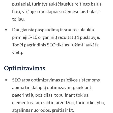
puslapiai, turintys aukščiausius reitingo balus,
būtų viršuje, o puslapiai su žemesniais balais -
toliau.
Daugiausia paspaudimų ir srauto sulaukia
pirmieji 5-10 organinių rezultatų 1 puslapyje.
Todėl pagrindinis SEO tikslas - užimti aukštą
vietą.
Optimizavimas
SEO arba optimizavimas paieškos sistemoms
apima tinklalapių optimizavimą, siekiant
pagerinti jų pozicijas, tobulinant tokius
elementus kaip raktiniai žodžiai, turinio kokybė,
atgalinės nuorodos, greitis ir kt.