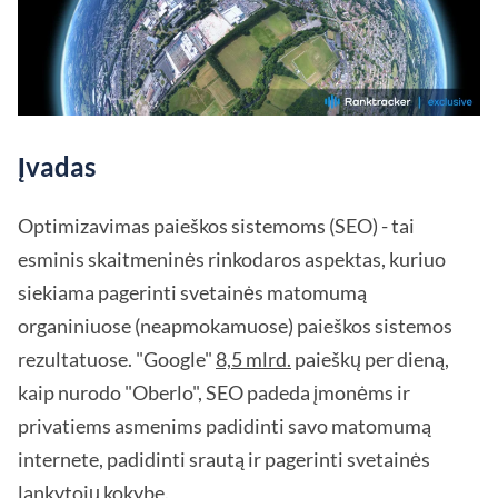
Įvadas
Optimizavimas paieškos sistemoms (SEO) - tai
esminis skaitmeninės rinkodaros aspektas, kuriuo
siekiama pagerinti svetainės matomumą
organiniuose (neapmokamuose) paieškos sistemos
rezultatuose. "Google"
8,5 mlrd.
paieškų per dieną,
kaip nurodo "Oberlo", SEO padeda įmonėms ir
privatiems asmenims padidinti savo matomumą
internete, padidinti srautą ir pagerinti svetainės
lankytojų kokybę.