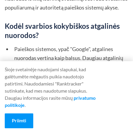
populiarumą ir autoritetą paieškos sistemų akyse.
Kodėl svarbios kokybiškos atgalinės
nuorodos?
Paieškos sistemos, ypač "Google", atgalines
nuorodas vertina kaip balsus. Daugiau atgalinių
nuorodų iš žinomų svetainių reiškia pasitikėjimą
Šioje svetainėje naudojami slapukai, kad
ir autoritetą.
galėtumėte mėgautis puikia naudotojo
patirtimi. Naudodamiesi "Ranktracker"
Didesnis
atgalinių nuorodų
kiekis ir
kokybė
sutinkate, kad mes naudotume slapukus.
padeda puslapiams užimti geresnes pozicijas
Daugiau informacijos rasite mūsų
privatumo
politikoje
.
tikslinių raktažodžių atžvilgiu, nes didina jų
domeno autoritetą.
Priimti
Atgalinės nuorodos iš nišinių autoritetingų