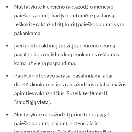
Nustatykite kiekvieno raktažodžio
mėnesio
paieškos apimtį
, kad įvertintumėte paklausą.
Ieškokite raktažodžių, kurių paieškos apimtis yra
pakankama.
Įvertinkite raktinių žodžių konkurencingumą
pagal tokius rodiklius kaip mokamos reklamos
kaina už vieną paspaudimą.
Patikslinkite savo sąrašą, pašalindami labai
didelės konkurencijos raktažodžius ir labai mažos
apimties raktažodžius. Sutelkite dėmesį į
"saldžiąją vietą".
Nustatykite raktažodžių prioritetus pagal
paieškos apimtį, pajamų potencialą ir