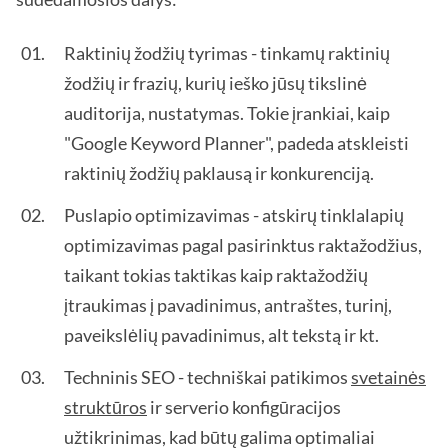
Raktinių žodžių tyrimas - tinkamų raktinių
žodžių ir frazių, kurių ieško jūsų tikslinė
auditorija, nustatymas. Tokie įrankiai, kaip
"Google Keyword Planner", padeda atskleisti
raktinių žodžių paklausą ir konkurenciją.
Puslapio optimizavimas - atskirų tinklalapių
optimizavimas pagal pasirinktus raktažodžius,
taikant tokias taktikas kaip raktažodžių
įtraukimas į pavadinimus, antraštes, turinį,
paveikslėlių pavadinimus, alt tekstą ir kt.
Techninis SEO - techniškai patikimos
svetainės
struktūros
ir serverio konfigūracijos
užtikrinimas, kad būtų galima optimaliai