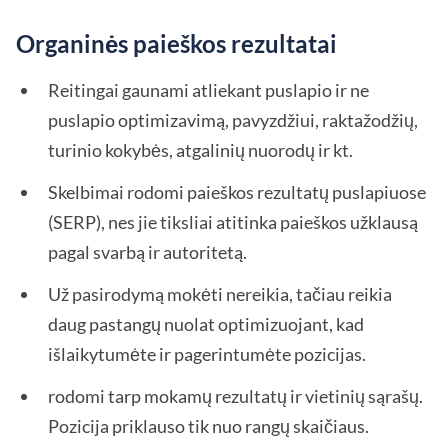
Organinės paieškos rezultatai
Reitingai gaunami atliekant puslapio ir ne
puslapio optimizavimą, pavyzdžiui, raktažodžių,
turinio kokybės, atgalinių nuorodų ir kt.
Skelbimai rodomi paieškos rezultatų puslapiuose
(SERP), nes jie tiksliai atitinka paieškos užklausą
pagal svarbą ir autoritetą.
Už pasirodymą mokėti nereikia, tačiau reikia
daug pastangų nuolat optimizuojant, kad
išlaikytumėte ir pagerintumėte pozicijas.
rodomi tarp mokamų rezultatų ir vietinių sąrašų.
Pozicija priklauso tik nuo rangų skaičiaus.