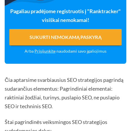
Pagaliau pradėjome registruotis į "Ranktracker"
visiškai nemokamai!
SUKURTI NEMOKAMĄ PASKYRĄ
Arba
Prisijunkite
naudodami savo įgaliojimus
Čia aptarsime svarbiausius SEO strategijos pagrindą
sudarančius elementus: Pagrindiniai elementai:
raktiniai žodžiai, turinys, puslapio SEO, ne puslapio
SEO ir techninis SEO.
Štai pagrindinės veiksmingos SEO strategijos
sudedamosios dalys: