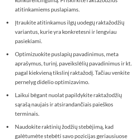
konkurencingumą. Priskirkite raktažodžius
atitinkamiems puslapiams.
Įtraukite atitinkamus ilgų uodegų raktažodžių
variantus, kurie yra konkretesni ir lengviau
pasiekiami.
Optimizuokite puslapių pavadinimus, meta
aprašymus, turinį, paveikslėlių pavadinimus ir kt.
pagal kiekvieną tikslinį raktažodį. Tačiau venkite
pernelyg didelio optimizavimo.
Laikui bėgant nuolat papildykite raktažodžių
sąrašą naujais ir atsirandančiais paieškos
terminais.
Naudokite raktinių žodžių stebėjimą, kad
galėtumėte stebėti savo pozicijas geriausiuose