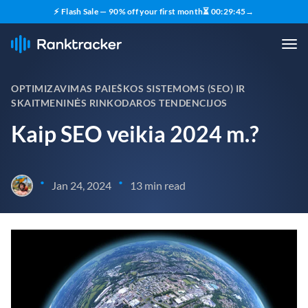
⚡ Flash Sale — 90% off your first month
⏳
00
:
29
:
44
→
OPTIMIZAVIMAS PAIEŠKOS SISTEMOMS (SEO) IR
SKAITMENINĖS RINKODAROS TENDENCIJOS
Kaip SEO veikia 2024 m.?
•
•
Jan 24, 2024
13 min read