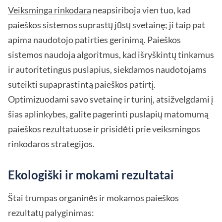
Veiksminga rinkodara
neapsiriboja vien tuo, kad
paieškos sistemos suprastų jūsų svetainę; ji taip pat
apima naudotojo patirties gerinimą. Paieškos
sistemos naudoja algoritmus, kad išryškintų tinkamus
ir autoritetingus puslapius, siekdamos naudotojams
suteikti supaprastintą paieškos patirtį.
Optimizuodami savo svetainę ir turinį, atsižvelgdami į
šias aplinkybes, galite pagerinti puslapių matomumą
paieškos rezultatuose ir prisidėti prie veiksmingos
rinkodaros strategijos.
Ekologiški ir mokami rezultatai
Štai trumpas organinės ir mokamos paieškos
rezultatų palyginimas: