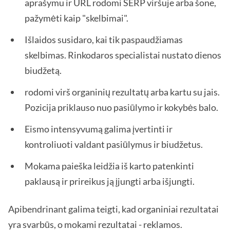
aprašymu ir URL rodomi SERP viršuje arba šone,
pažymėti kaip "skelbimai".
Išlaidos susidaro, kai tik paspaudžiamas
skelbimas. Rinkodaros specialistai nustato dienos
biudžetą.
rodomi virš organinių rezultatų arba kartu su jais.
Pozicija priklauso nuo pasiūlymo ir kokybės balo.
Eismo intensyvumą galima įvertinti ir
kontroliuoti valdant pasiūlymus ir biudžetus.
Mokama paieška leidžia iš karto patenkinti
paklausą ir prireikus ją įjungti arba išjungti.
Apibendrinant galima teigti, kad organiniai rezultatai
yra svarbūs, o mokami rezultatai - reklamos.