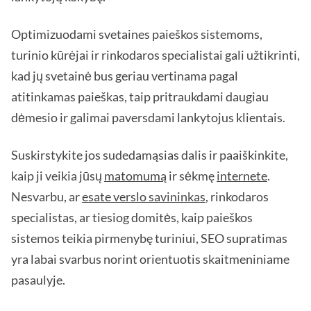
Optimizuodami svetaines paieškos sistemoms,
turinio kūrėjai ir rinkodaros specialistai gali užtikrinti,
kad jų svetainė bus geriau vertinama pagal
atitinkamas paieškas, taip pritraukdami daugiau
dėmesio ir galimai paversdami lankytojus klientais.
Suskirstykite jos sudedamąsias dalis ir paaiškinkite,
kaip ji veikia jūsų
matomumą
ir sėkmę
internete
.
Nesvarbu, ar
esate verslo savininkas
, rinkodaros
specialistas, ar tiesiog domitės, kaip paieškos
sistemos teikia pirmenybę turiniui, SEO supratimas
yra labai svarbus norint orientuotis skaitmeniniame
pasaulyje.