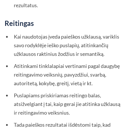
rezultatus.
Reitingas
Kai naudotojas įveda paieškos užklausą, variklis
savo rodyklėje ieško puslapių, atitinkančių
užklausos raktinius žodžius ir semantiką.
Atitinkami tinklalapiai vertinami pagal daugybę
reitingavimo veiksnių, pavyzdžiui, svarbą,
autoritetą, kokybę, greitį, vietą ir kt.
Puslapiams priskiriamas reitingo balas,
atsižvelgiant į tai, kaip gerai jie atitinka užklausą
ir reitingavimo veiksnius.
Tada paieškos rezultatai išdėstomi taip, kad