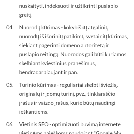
nuskaityti, indeksuoti ir užtikrinti puslapio
greitį.
Nuorodų kūrimas - kokybiškų atgalinių
nuorodų iš išorinių patikimų svetainių kūrimas,
siekiant pagerinti domeno autoritetą ir
puslapio reitingą. Nuorodos gali būti kuriamos
skelbiant kviestinius pranešimus,
bendradarbiaujant ir pan.
Turinio kūrimas - reguliariai skelbti šviežią,
originalų ir įdomų turinį, pvz.,
tinklaraščio
įrašus
ir vaizdo įrašus, kurie būtų naudingi
ieškantiems.
Vietinis SEO - optimizuoti buvimą internete
vietinėms paieškoms naudojant "Google My