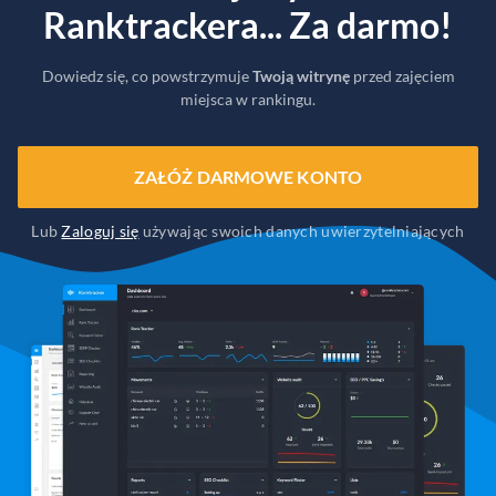
Ranktrackera... Za darmo!
Dowiedz się, co powstrzymuje
Twoją witrynę
przed zajęciem
miejsca w rankingu.
ZAŁÓŻ DARMOWE KONTO
Lub
Zaloguj się
używając swoich danych uwierzytelniających