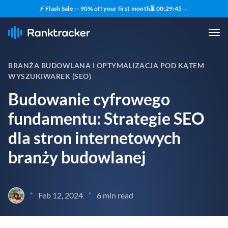
⚡ Flash Sale — 90% off your first month
⏳
00
:
29
:
43
→
BRANŻA BUDOWLANA I OPTYMALIZACJA POD KĄTEM
WYSZUKIWAREK (SEO)
Budowanie cyfrowego
fundamentu: Strategie SEO
dla stron internetowych
branży budowlanej
•
•
Feb 12, 2024
6 min read