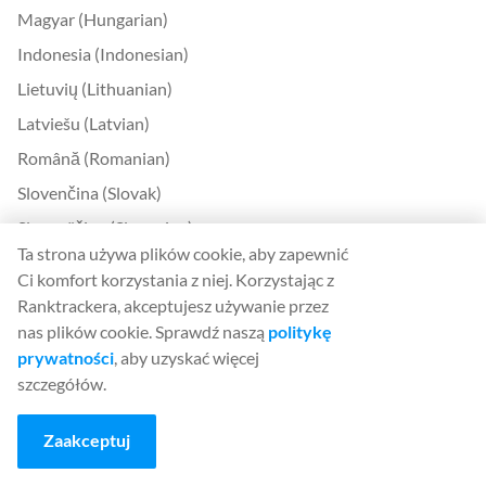
Magyar (Hungarian)
Indonesia (Indonesian)
Lietuvių (Lithuanian)
Latviešu (Latvian)
Română (Romanian)
Slovenčina (Slovak)
Slovenščina (Slovenian)
Ta strona używa plików cookie, aby zapewnić
Українська (Ukrainian)
Ci komfort korzystania z niej. Korzystając z
한국어 (Korean)
Ranktrackera, akceptujesz używanie przez
nas plików cookie. Sprawdź naszą
politykę
Bokmål (Norwegian)
prywatności
, aby uzyskać więcej
szczegółów.
Kontakt
Kontakt
Zaakceptuj
O nas