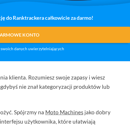
ję do Ranktrackera całkowicie za darmo!
DARMOWE KONTO
swoich danych uwierzytelniających
ia klienta. Rozumiesz swoje zapasy i wiesz
 gdybyś nie znał kategoryzacji produktów lub
rożyć. Spójrzmy na
Moto Machines
jako dobry
nterfejsu użytkownika, które ułatwiają