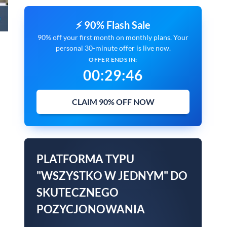
⚡ 90% Flash Sale
90% off your first month on monthly plans. Your
personal 30-minute offer is live now.
OFFER ENDS IN:
00
:
29
:
46
CLAIM 90% OFF NOW
PLATFORMA TYPU
"WSZYSTKO W JEDNYM" DO
SKUTECZNEGO
POZYCJONOWANIA