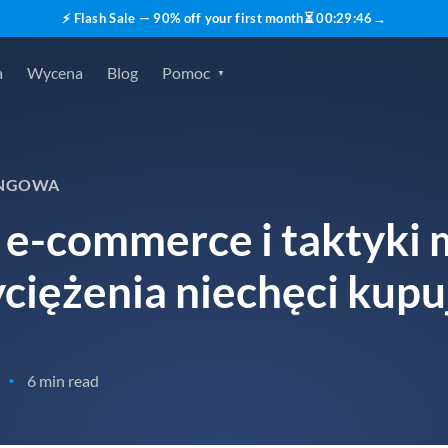
⚡ Flash Sale — 90% off your first month
⏳
00
:
29
:
46
→
a
Wycena
Blog
Pomoc
INGOWA
 e-commerce i taktyki
ciężenia niechęci kupu
6 min read
•