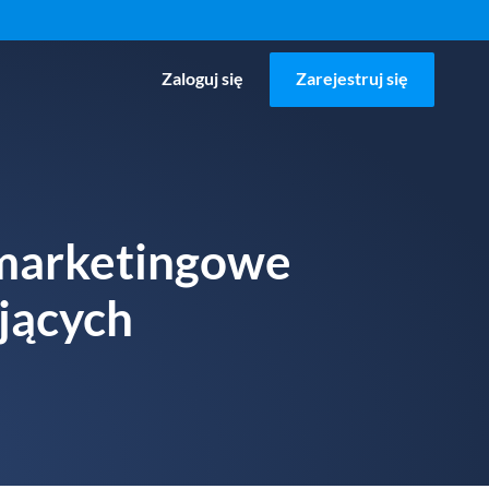
Zaloguj się
Zarejestruj się
 marketingowe
jących