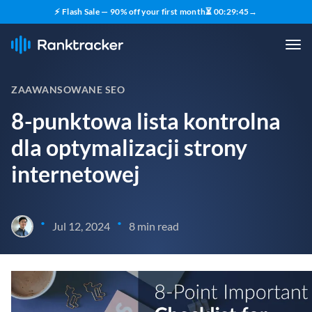
⚡ Flash Sale — 90% off your first month
⏳
00
:
29
:
44
→
ZAAWANSOWANE SEO
8-punktowa lista kontrolna
dla optymalizacji strony
internetowej
•
•
Jul 12, 2024
8 min read