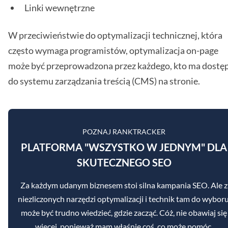
Linki wewnętrzne
W przeciwieństwie do optymalizacji technicznej, która
często wymaga programistów, optymalizacja on-page
może być przeprowadzona przez każdego, kto ma dostę
do systemu zarządzania treścią (CMS) na stronie.
POZNAJ RANKTRACKER
PLATFORMA "WSZYSTKO W JEDNYM" DLA
SKUTECZNEGO SEO
Za każdym udanym biznesem stoi silna kampania SEO. Ale z
niezliczonych narzędzi optymalizacji i technik tam do wyboru
może być trudno wiedzieć, gdzie zacząć. Cóż, nie obawiaj się
więcej, ponieważ mam właśnie coś, co może pomóc.