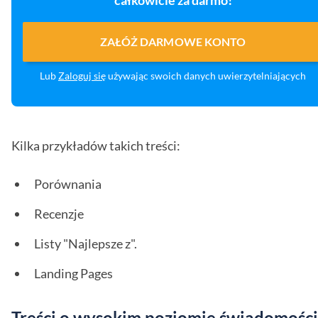
całkowicie za darmo!
ZAŁÓŻ DARMOWE KONTO
Lub
Zaloguj się
używając swoich danych uwierzytelniających
Kilka przykładów takich treści:
Porównania
Recenzje
Listy "Najlepsze z".
Landing Pages
Treści o wysokim poziomie świadomości