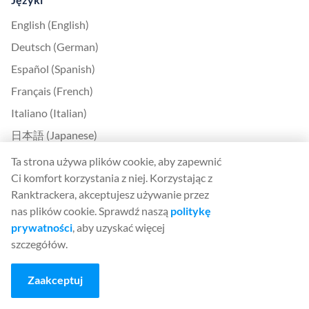
English (English)
Deutsch (German)
Español (Spanish)
Français (French)
Italiano (Italian)
日本語 (Japanese)
Nederlands (Nederlands)
Ta strona używa plików cookie, aby zapewnić
Ci komfort korzystania z niej. Korzystając z
Polski (Polish)
Ranktrackera, akceptujesz używanie przez
Português (Portuguese)
nas plików cookie. Sprawdź naszą
politykę
Svenska (Swedish)
prywatności
, aby uzyskać więcej
szczegółów.
Türkçe (Turkish)
中文 (Chinese)
Zaakceptuj
Български (Bulgarian)