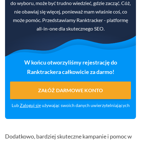
do wyboru, może być trudno wiedzieć, gdzie zacząć. Cóż,
nie obawiaj się więcej, ponieważ mam właśnie coś, co
może pomóc. Przedstawiamy Ranktracker - platformę
all-in-one dla skutecznego SEO.
W końcu otworzyliśmy rejestrację do
Ranktrackera całkowicie za darmo!
ZAŁÓŻ DARMOWE KONTO
Lub
Zaloguj się
używając swoich danych uwierzytelniających
Dodatkowo, bardziej skuteczne kampanie i pomoc w