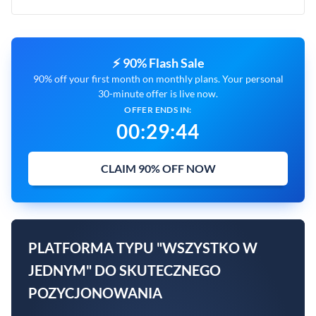
⚡ 90% Flash Sale
90% off your first month on monthly plans. Your personal
30-minute offer is live now.
OFFER ENDS IN:
00
:
29
:
44
CLAIM 90% OFF NOW
PLATFORMA TYPU "WSZYSTKO W
JEDNYM" DO SKUTECZNEGO
POZYCJONOWANIA