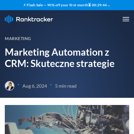
⚡ Flash Sale — 90% off your first month
⏳
00
:
29
:
44
→
MARKETING
Marketing Automation z
CRM: Skuteczne strategie
•
•
Aug 6, 2024
5 min read