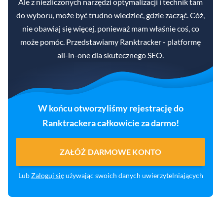
Ale z niezliczonych narzędzi optymalizacji i technik tam
do wyboru, może być trudno wiedzieć, gdzie zacząć. Cóż,
nie obawiaj się więcej, ponieważ mam właśnie coś, co
może pomóc. Przedstawiamy Ranktracker - platformę
all-in-one dla skutecznego SEO.
W końcu otworzyliśmy rejestrację do
Ranktrackera całkowicie za darmo!
ZAŁÓŻ DARMOWE KONTO
Lub
Zaloguj się
używając swoich danych uwierzytelniających