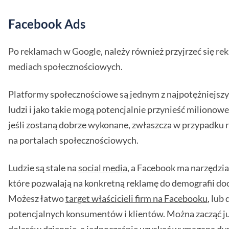
Facebook Ads
Po reklamach w Google, należy również przyjrzeć się r
mediach społecznościowych.
Platformy społecznościowe są jednym z najpotężniejszy
ludzi i jako takie mogą potencjalnie przynieść milionow
jeśli zostaną dobrze wykonane, zwłaszcza w przypadku
na portalach społecznościowych.
Ludzie są stale na
social media
, a Facebook ma narzędzi
które pozwalają na konkretną reklamę do demografii do
Możesz łatwo
target właścicieli firm na Facebooku
, lub
potencjalnych konsumentów i klientów. Można zacząć ju