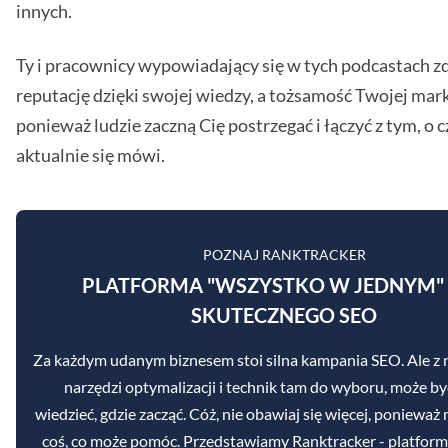
innych.
Ty i pracownicy wypowiadający się w tych podcastach z
reputację dzięki swojej wiedzy, a tożsamość Twojej mark
ponieważ ludzie zaczną Cię postrzegać i łączyć z tym, o 
aktualnie się mówi.
POZNAJ RANKTRACKER
PLATFORMA "WSZYSTKO W JEDNYM"
SKUTECZNEGO SEO
Za każdym udanym biznesem stoi silna kampania SEO. Ale z 
narzędzi optymalizacji i technik tam do wyboru, może b
wiedzieć, gdzie zacząć. Cóż, nie obawiaj się więcej, poniewa
coś, co może pomóc. Przedstawiamy Ranktracker - platformę