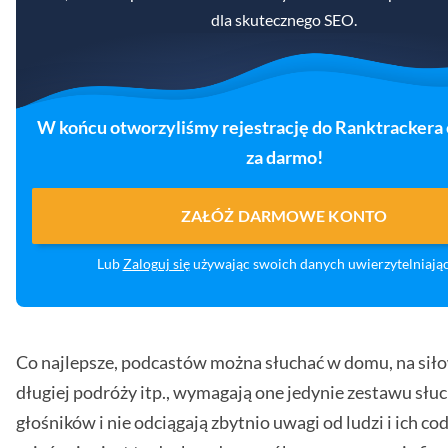
dla skutecznego SEO.
W końcu otworzyliśmy rejestrację do Ranktrackera 
za darmo!
ZAŁÓŻ DARMOWE KONTO
Lub
Zaloguj się
używając swoich danych uwierzytelniają
Co najlepsze, podcastów można słuchać w domu, na sił
długiej podróży itp., wymagają one jedynie zestawu słu
głośników i nie odciągają zbytnio uwagi od ludzi i ich c