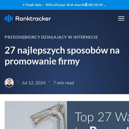
⚡ Flash Sale — 90% off your first month
⏳
00
:
29
:
43
→
PRZEDSIĘBIORCY DZIAŁAJĄCY W INTERNECIE
27 najlepszych sposobów na
promowanie firmy
•
•
Jul 12, 2024
7 min read