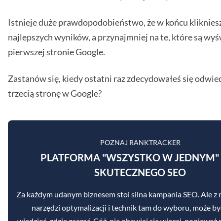
Istnieje duże prawdopodobieństwo, że w końcu klikniesz
najlepszych wyników, a przynajmniej na te, które są wyś
pierwszej stronie Google.
Zastanów się, kiedy ostatni raz zdecydowałeś się odwied
trzecią stronę w Google?
POZNAJ RANKTRACKER
PLATFORMA "WSZYSTKO W JEDNYM"
SKUTECZNEGO SEO
Za każdym udanym biznesem stoi silna kampania SEO. Ale z 
narzędzi optymalizacji i technik tam do wyboru, może b
wiedzieć, gdzie zacząć. Cóż, nie obawiaj się więcej, poniewa