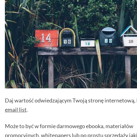
Daj wartość odwiedzającym Twoją stronę internetową, b
email list
.
Może to być w formie darmowego ebooka, materiałów
promocyjnych,
whitepapers
lub po prostu sprzedaży jak