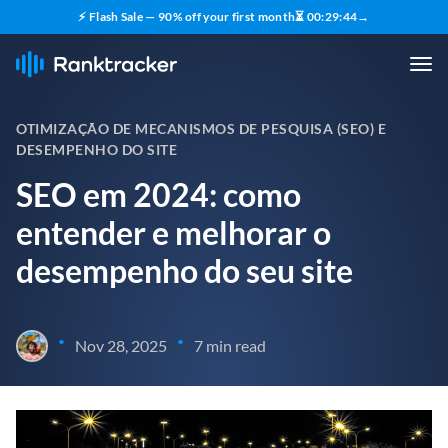
⚡ Flash Sale — 90% off your first month
⏳
00
:
29
:
43
→
OTIMIZAÇÃO DE MECANISMOS DE PESQUISA (SEO) E
DESEMPENHO DO SITE
SEO em 2024: como
entender e melhorar o
desempenho do seu site
•
•
Nov 28, 2025
7 min read