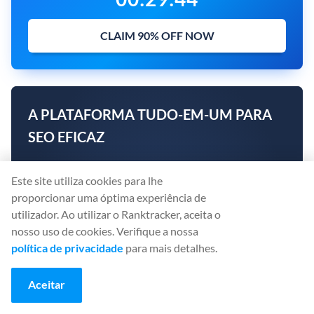
CLAIM 90% OFF NOW
A PLATAFORMA TUDO-EM-UM PARA
SEO EFICAZ
Rank Tracker
Este site utiliza cookies para lhe
Keyword Finder
proporcionar uma óptima experiência de
SERP Checker
utilizador. Ao utilizar o Ranktracker, aceita o
Backlink Checker
nosso uso de cookies. Verifique a nossa
Backlink Monitor
política de privacidade
para mais detalhes.
Website Audit
AI Article Writer
Aceitar
Crie sua conta hoje mesmo. Não é necessário cartão
de crédito.