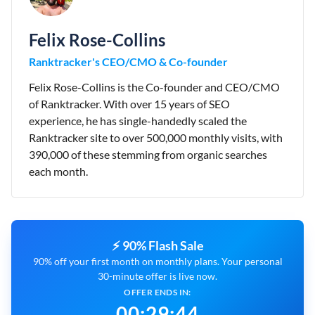
Felix Rose-Collins
Ranktracker's CEO/CMO & Co-founder
Felix Rose-Collins is the Co-founder and CEO/CMO
of Ranktracker. With over 15 years of SEO
experience, he has single-handedly scaled the
Ranktracker site to over 500,000 monthly visits, with
390,000 of these stemming from organic searches
each month.
⚡ 90% Flash Sale
90% off your first month on monthly plans. Your personal
30-minute offer is live now.
OFFER ENDS IN:
00
:
29
:
43