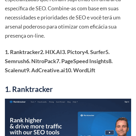
específica de SEO. Combine-as com base em suas
necessidades e prioridades de SEO e você terá um
arsenal poderoso para otimizar com eficácia sua
presença on-line.
1. Ranktracker
2. HIX.AI
3. Pictory
4. Surfer
5.
Semrush
6. NitroPack
7. PageSpeed Insights
8.
Scalenut
9. AdCreative.ai
10. WordLift
1. Ranktracker