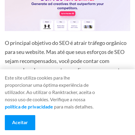
O principal objetivo do SEO é atrair tráfego orgânico
para seu website. Mas até que seus esforços de SEO
sejam recompensados, você pode contar com
campanhas de pagamento por clique para aumentar a
Este site utiliza cookies para lhe
visibilidade do seu website. Se você tiver problemas
proporcionar uma óptima experiência de
para criar anúncios atraentes para essas campanhas,
utilizador. Ao utilizar o Ranktracker, aceita o
use o AdCreative.ai.
nosso uso de cookies. Verifique a nossa
política de privacidade
para mais detalhes.
Essa ferramenta exclusiva com tecnologia de IA gera
criativos destinados principalmente à publicidade.
Aceitar
Dessa forma, essas cópias são altamente envolventes