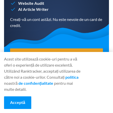
Website Audit
AI Article Writer
Creați-vă un cont astăzi. Nu este nevoie de un card de
credit.
CREAȚI UN CONT GRATUIT
Acest site utilizează cookie-uri pentru a vă
oferi o experiență de utilizare excelentă.
Utilizând Ranktracker, acceptați utilizarea de
către noi a cookie-urilor. Consultați
politica
Share
:
noastră
de confidențialitate
pentru mai
multe detalii.
Acceptă