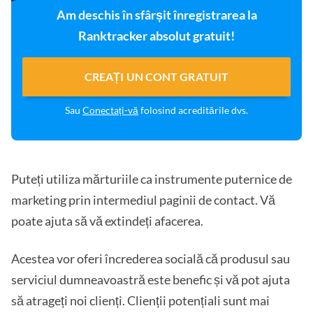
Am deschis în sfârșit înregistrarea la
Ranktracker absolut gratuit!
CREAȚI UN CONT GRATUIT
Sau
Conectați-vă
folosind acreditările dvs.
Puteți utiliza mărturiile ca instrumente puternice de
marketing prin intermediul paginii de contact. Vă
poate ajuta să vă extindeți afacerea.
Acestea vor oferi încrederea socială că produsul sau
serviciul dumneavoastră este benefic și vă pot ajuta
să atrageți noi clienți. Clienții potențiali sunt mai