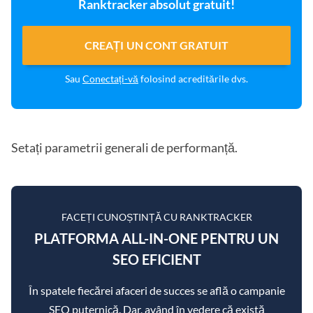
Ranktracker absolut gratuit!
CREAȚI UN CONT GRATUIT
Sau
Conectați-vă
folosind acreditările dvs.
Setați parametrii generali de performanță.
FACEȚI CUNOȘTINȚĂ CU RANKTRACKER
PLATFORMA ALL-IN-ONE PENTRU UN
SEO EFICIENT
În spatele fiecărei afaceri de succes se află o campanie
SEO puternică. Dar, având în vedere că există