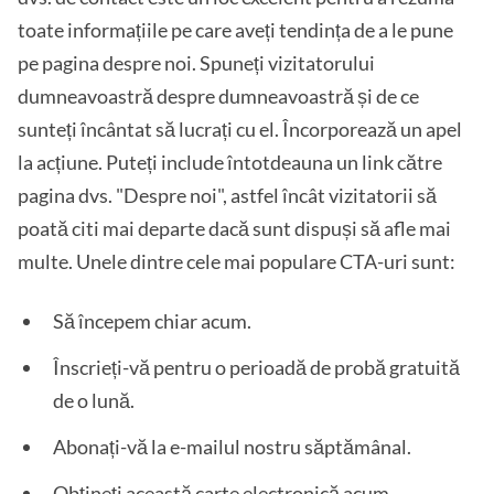
toate informațiile pe care aveți tendința de a le pune
pe pagina despre noi. Spuneți vizitatorului
dumneavoastră despre dumneavoastră și de ce
sunteți încântat să lucrați cu el. Încorporează un apel
la acțiune. Puteți include întotdeauna un link către
pagina dvs. "Despre noi", astfel încât vizitatorii să
poată citi mai departe dacă sunt dispuși să afle mai
multe. Unele dintre cele mai populare CTA-uri sunt:
Să începem chiar acum.
Înscrieți-vă pentru o perioadă de probă gratuită
de o lună.
Abonați-vă la e-mailul nostru săptămânal.
Obțineți această carte electronică acum.