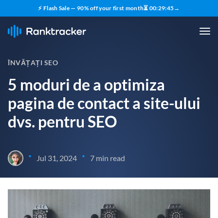
⚡ Flash Sale — 90% off your first month
⏳
00
:
29
:
44
→
ÎNVĂȚAȚI SEO
5 moduri de a optimiza
pagina de contact a site-ului
dvs. pentru SEO
•
•
Jul 31, 2024
7 min read