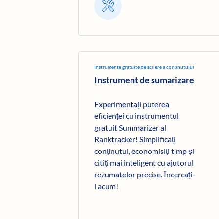
Instrumente gratuite de scriere a conținutului
Instrument de sumarizare
Experimentați puterea
eficienței cu instrumentul
gratuit Summarizer al
Ranktracker! Simplificați
conținutul, economisiți timp și
citiți mai inteligent cu ajutorul
rezumatelor precise. Încercați-
l acum!