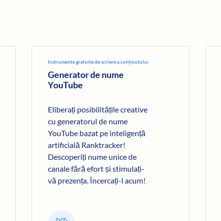
Instrumente gratuite de scriere a conținutului
Generator de nume
YouTube
Eliberați posibilitățile creative
cu generatorul de nume
YouTube bazat pe inteligență
artificială Ranktracker!
Descoperiți nume unice de
canale fără efort și stimulați-
vă prezența. Încercați-l acum!