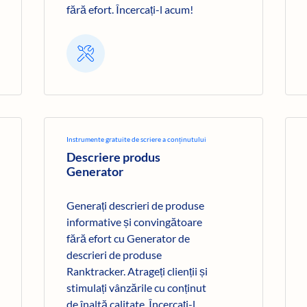
fără efort. Încercați-l acum!
Instrumente gratuite de scriere a conținutului
Descriere produs
Generator
Generați descrieri de produse
informative și convingătoare
fără efort cu Generator de
descrieri de produse
Ranktracker. Atrageți clienții și
stimulați vânzările cu conținut
de înaltă calitate. Încercați-l