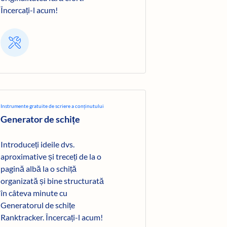
Încercați-l acum!
Instrumente gratuite de scriere a conținutului
Generator de schițe
Introduceți ideile dvs.
aproximative și treceți de la o
pagină albă la o schiță
organizată și bine structurată
în câteva minute cu
Generatorul de schițe
Ranktracker. Încercați-l acum!