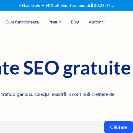
⚡ Flash Sale — 90% off your first month
⏳
00
:
29
:
46
→
Cum funcționează
Prețuri
Blog
Ajutor
te SEO gratuite
 trafic organic cu colecția noastră în continuă creștere de
Căutare