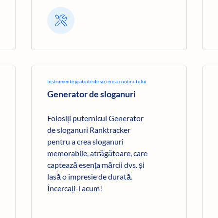
Instrumente gratuite de scriere a conținutului
Generator de sloganuri
Folosiți puternicul Generator
de sloganuri Ranktracker
pentru a crea sloganuri
memorabile, atrăgătoare, care
captează esența mărcii dvs. și
lasă o impresie de durată.
Încercați-l acum!