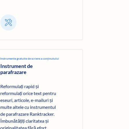
Instrumente gratuite de scriere a conținutului
Instrument de
parafrazare
Reformulați rapid și
reformulați orice text pentru
eseuri, articole, e-mailuri și
multe altele cu instrumentul
de parafrazare Ranktracker.
Îmbunătățiți claritatea și
originalitatea fără efort.