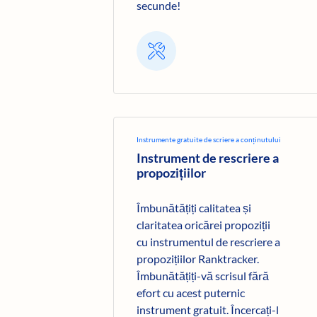
secunde!
Instrumente gratuite de scriere a conținutului
Instrument de rescriere a
propozițiilor
Îmbunătățiți calitatea și
claritatea oricărei propoziții
cu instrumentul de rescriere a
propozițiilor Ranktracker.
Îmbunătățiți-vă scrisul fără
efort cu acest puternic
instrument gratuit. Încercați-l