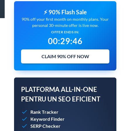
⚡ 90% Flash Sale
90% off your first month on monthly plans. Your
personal 30-minute offer is live now.
OFFER ENDS IN:
00
:
29
:
45
CLAIM 90% OFF NOW
PLATFORMA ALL-IN-ONE
PENTRU UN SEO EFICIENT
Rank Tracker
Keyword Finder
SERP Checker