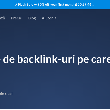
⚡ Flash Sale — 90% off your first month
⏳
00
:
29
:
45
→
ază
Prețuri
Blog
Ajutor
e de backlink-uri pe car
min read