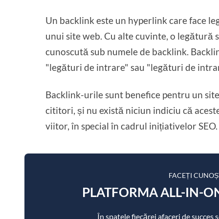
Un backlink este un hyperlink care face leg
unui site web. Cu alte cuvinte, o legătură s
cunoscută sub numele de backlink. Backli
"legături de intrare" sau "legături de intr
Backlink-urile sunt benefice pentru un sit
cititori, și nu există niciun indiciu că aces
viitor, în special în cadrul inițiativelor SEO.
FACEȚI CUNOȘ
PLATFORMA ALL-IN-ON
În spatele fiecărei afaceri de succes