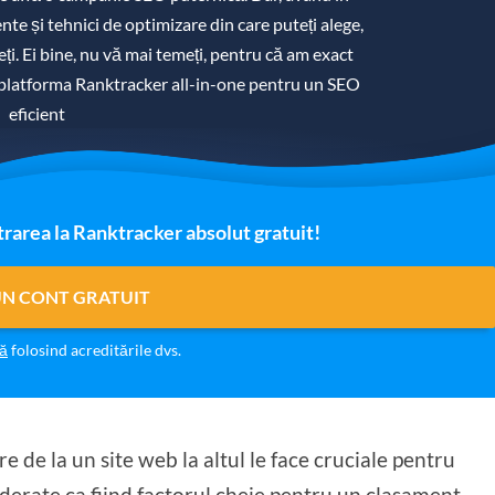
e și tehnici de optimizare din care puteți alege,
eți. Ei bine, nu vă mai temeți, pentru că am exact
 platforma Ranktracker all-in-one pentru un SEO
eficient
trarea la Ranktracker absolut gratuit!
UN CONT GRATUIT
vă
folosind acreditările dvs.
de la un site web la altul le face cruciale pentru
derate ca fiind factorul cheie pentru un
clasament