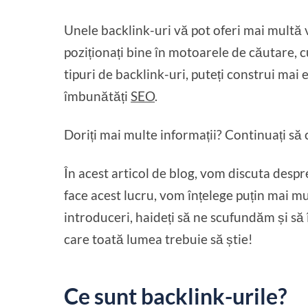
Unele backlink-uri vă pot oferi mai multă vi
poziționați bine în motoarele de căutare, c
tipuri de backlink-uri, puteți construi mai e
îmbunătăți
SEO
.
Doriți mai multe informații? Continuați să ci
În acest articol de blog, vom discuta despre
face acest lucru, vom înțelege puțin mai mu
introduceri, haideți să ne scufundăm și să
care toată lumea trebuie să știe!
Ce sunt backlink-urile?