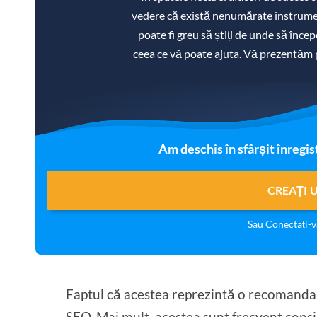
vedere că există nenumărate instrument
poate fi greu să știți de unde să încep
ceea ce vă poate ajuta. Vă prezentăm
Am deschis în sfârșit înregis
CREAȚI 
Sau
Conectați-
Faptul că acestea reprezintă o recomandare 
SEO. Mai mult, acestea sunt frecvent consi