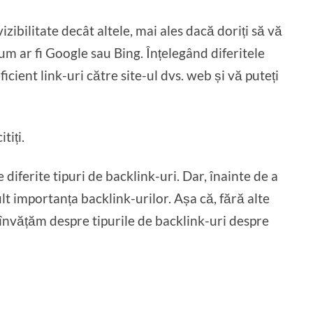
zibilitate decât altele, mai ales dacă doriți să vă
um ar fi Google sau Bing. Înțelegând diferitele
ficient link-uri către site-ul dvs. web și vă puteți
tiți.
 diferite tipuri de backlink-uri. Dar, înainte de a
lt importanța backlink-urilor. Așa că, fără alte
 învățăm despre tipurile de backlink-uri despre