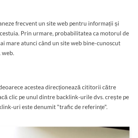
aneze frecvent un site web pentru informații și
acestuia. Prin urmare, probabilitatea ca motorul de
mai mare atunci când un site web bine-cunoscut
. web.
 deoarece acestea direcționează cititorii către
acă clic pe unul dintre backlink-urile dvs. crește pe
link-uri este denumit "trafic de referințe".