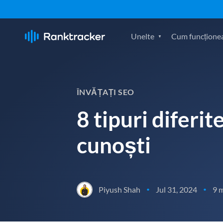
Unelte
Cum funcțione
ÎNVĂȚAȚI SEO
8 tipuri diferit
cunoști
Piyush Shah
Jul 31, 2024
9 
•
•