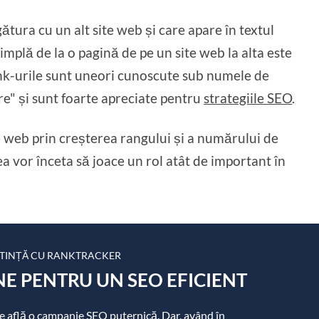
ătura cu un alt site web și care apare în textul
implă de la o pagină de pe un site web la alta este
nk-urile sunt uneori cunoscute sub numele de
are" și sunt foarte apreciate pentru
strategiile SEO
.
e web prin creșterea rangului și a numărului de
tea vor înceta să joace un rol atât de important în
TINȚĂ CU RANKTRACKER
E PENTRU UN SEO EFICIENT
 se află o campanie SEO puternică. Dar, având în