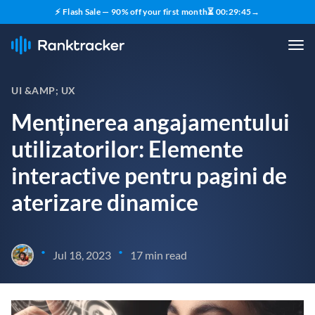
⚡ Flash Sale — 90% off your first month
⏳
00
:
29
:
44
→
UI &AMP; UX
Menținerea angajamentului
utilizatorilor: Elemente
interactive pentru pagini de
aterizare dinamice
•
•
Jul 18, 2023
17 min read