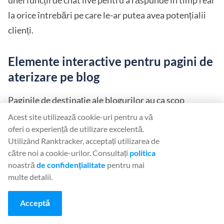
unei funcții de chat live pentru a răspunde în timp real
la orice întrebări pe care le-ar putea avea potențialii
clienți.
Elemente interactive pentru pagini de
aterizare pe blog
Paginile de destinație ale blogurilor au ca scop
captarea de
clienți
potențiali și
creșterea loialității
Acest site utilizează cookie-uri pentru a vă
oferi o experiență de utilizare excelentă.
clienților
prin elemente precum marketingul prin e-
Utilizând Ranktracker, acceptați utilizarea de
mail. Oferirea unui element interactiv, cum ar fi o
către noi a cookie-urilor. Consultați
politica
resursă descărcabilă gratuit sau bonusuri de
noastră
de confidențialitate
pentru mai
înscriere, poate atrage vizitatorii să se alăture listei
multe detalii.
dvs. de corespondență. Sondajele sau chestionarele
Acceptă
interactive fac pagina web mai atractivă și oferă, de
asemenea, informații valoroase despre public.