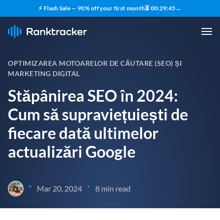
⚡ Flash Sale — 90% off your first month
⏳
00
:
29
:
43
→
OPTIMIZAREA MOTOARELOR DE CĂUTARE (SEO) ȘI
MARKETING DIGITAL
Stăpânirea SEO în 2024:
Cum să supraviețuiești de
fiecare dată ultimelor
actualizări Google
•
•
Mar 20, 2024
8 min read