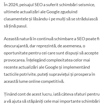
În 2024, peisajul SEO a suferit schimbări seismice,
ultimele actualizări ale Google zguduind
clasamentele și lăsându-i pe mulți să se străduiască
să țină pasul.
Această natură în continuă schimbare a SEO poate fi
descurajantă, dar reprezintă, de asemenea, o
oportunitate pentru cei care sunt dispuși să accepte
provocarea. Înțelegând complexitatea celor mai
recente actualizări ale Google și implementând
tacticile potrivite, puteți supraviețui și prospera în
această lume online competitivă.
Ținând cont de acest lucru, iată câteva sfaturi pentru
a vă ajuta să stăpâniți cele mai importante schimbări