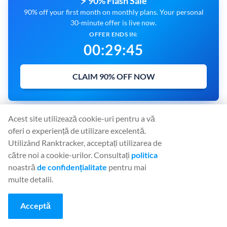
⚡ 90% Flash Sale
90% off your first month on monthly plans. Your personal
30-minute offer is live now.
OFFER ENDS IN:
00
:
29
:
43
CLAIM 90% OFF NOW
Acest site utilizează cookie-uri pentru a vă
oferi o experiență de utilizare excelentă.
PLATFORMA ALL-IN-ONE PENTRU UN
Utilizând Ranktracker, acceptați utilizarea de
SEO EFICIENT
către noi a cookie-urilor. Consultați
politica
noastră
de confidențialitate
pentru mai
Rank Tracker
multe detalii.
Keyword Finder
SERP Checker
Acceptă
Backlink Checker
Backlink Monitor