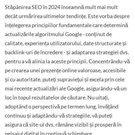
Stăpânirea SEO în 2024 înseamnă mult mai mult
decât urmărirea ultimelor tendințe. Este vorba despre
înțelegerea principiilor fundamentale care determină
actualizările algoritmului Google - conținut de
calitate, experiența utilizatorului, date structurate și
backlink-uri de încredere - și adaptarea strategiei dvs.
pentru a vă alinia la aceste principii. Concentrându-vă
pe crearea unei prezențe online valoroase, accesibile
și cu autoritate, puteți supraviețui și excela prin cele
mai recente actualizări ale Google, asigurându-vă un
loc în topul rezultatelor de căutare. Nu uitați,
adoptând o perspectivă pe termen lung, învățând
continuu și adaptându-vă strategiile, vă puteți
asigura că site-ul dvs. rămâne vizibil și prosperă în
peisajul digital în continuă schimbare.