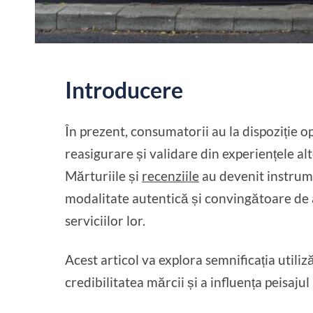
Introducere
În prezent, consumatorii au la dispoziție op
reasigurare și validare din experiențele al
Mărturiile și
recenziile
au devenit instrume
modalitate autentică și convingătoare de 
serviciilor lor.
Acest articol va explora semnificația utiliz
credibilitatea mărcii și a influența peisaj