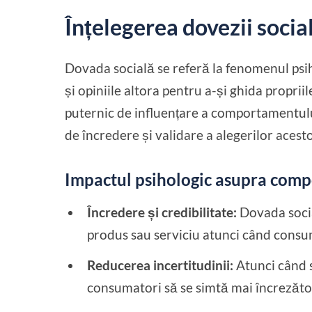
Înțelegerea dovezii socia
Dovada socială se referă la fenomenul psih
și opiniile altora pentru a-și ghida propri
puternic de influențare a comportamentul
de încredere și validare a alegerilor acest
Impactul psihologic asupra com
Încredere și credibilitate:
Dovada socia
produs sau serviciu atunci când consuma
Reducerea incertitudinii:
Atunci când s
consumatori să se simtă mai încrezător