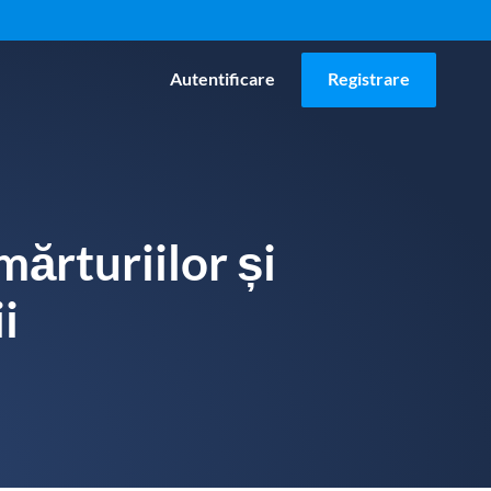
Autentificare
Registrare
mărturiilor și
i