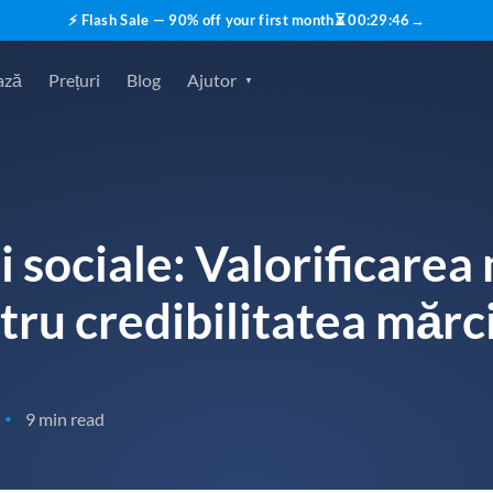
⚡ Flash Sale — 90% off your first month
⏳
00
:
29
:
45
→
ază
Prețuri
Blog
Ajutor
 sociale: Valorificarea 
tru credibilitatea mărci
9 min read
•