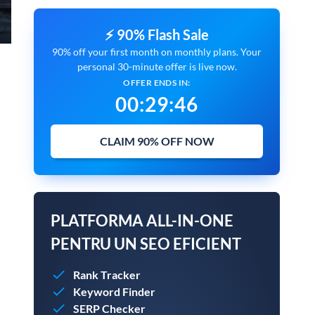
⚡ 90% Flash Sale
90% off your first month on monthly plans. Your
personal 30-minute offer is live now.
OFFER ENDS IN:
00
:
29
:
45
CLAIM 90% OFF NOW
PLATFORMA ALL-IN-ONE
PENTRU UN SEO EFICIENT
Rank Tracker
Keyword Finder
SERP Checker