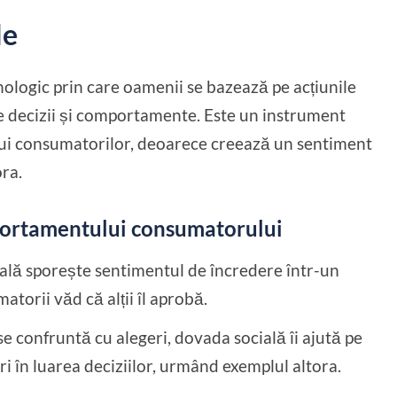
le
ologic prin care oamenii se bazează pe acțiunile
ile decizii și comportamente. Este un instrument
ui consumatorilor, deoarece creează un sentiment
ora.
portamentului consumatorului
lă sporește sentimentul de încredere într-un
torii văd că alții îl aprobă.
e confruntă cu alegeri, dovada socială îi ajută pe
i în luarea deciziilor, urmând exemplul altora.