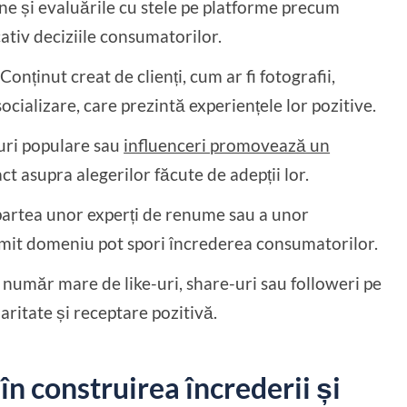
ne și evaluările cu stele pe platforme precum
tiv deciziile consumatorilor.
Conținut creat de clienți, cum ar fi fotografii,
socializare, care prezintă experiențele lor pozitive.
uri populare sau
influenceri promovează un
ct asupra alegerilor făcute de adepții lor.
partea unor experți de renume sau a unor
umit domeniu pot spori încrederea consumatorilor.
număr mare de like-uri, share-uri sau followeri pe
aritate și receptare pozitivă.
în construirea încrederii și