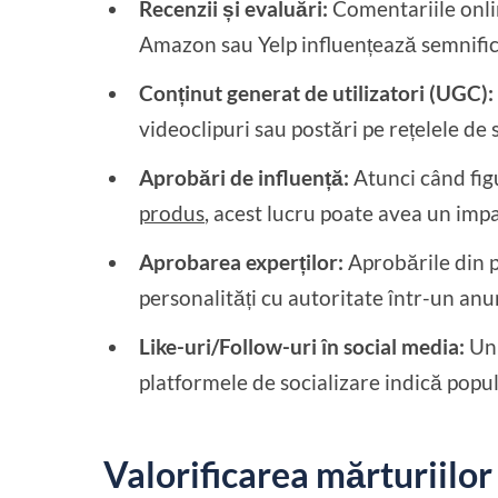
Recenzii și evaluări:
Comentariile onli
Amazon sau Yelp influențează semnifica
Conținut generat de utilizatori (UGC):
videoclipuri sau postări pe rețelele de 
Aprobări de influență:
Atunci când fig
produs
, acest lucru poate avea un impa
Aprobarea experților:
Aprobările din 
personalități cu autoritate într-un an
Like-uri/Follow-uri în social media:
Un 
platformele de socializare indică popul
Valorificarea mărturiilor 