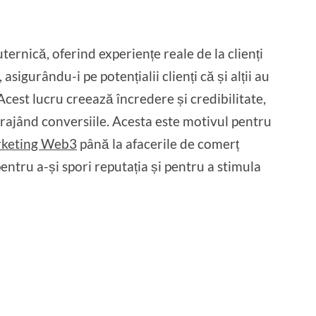
ernică, oferind experiențe reale de la clienți
igurându-i pe potențialii clienți că și alții au
Acest lucru creează încredere și credibilitate,
urajând conversiile. Acesta este motivul pentru
arketing Web3
până la afacerile de comerț
entru a-și spori reputația și pentru a stimula