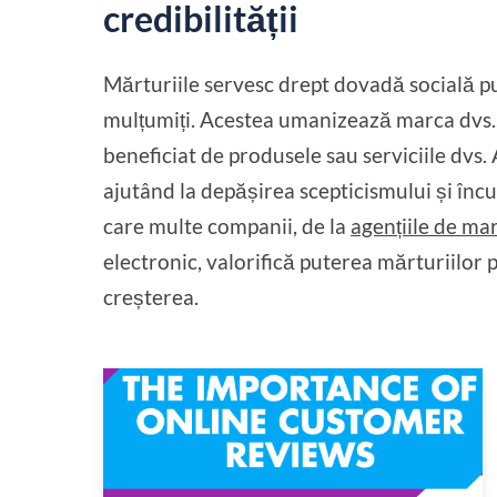
credibilității
Mărturiile servesc drept dovadă socială put
mulțumiți. Acestea umanizează marca dvs., as
beneficiat de produsele sau serviciile dvs. 
ajutând la depășirea scepticismului și înc
care multe companii, de la
agențiile de m
electronic, valorifică puterea mărturiilor p
creșterea.