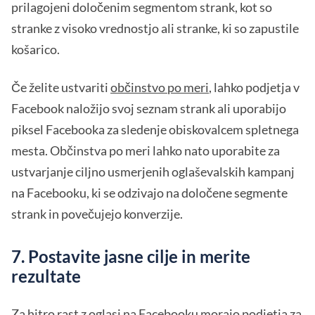
prilagojeni določenim segmentom strank, kot so
stranke z visoko vrednostjo ali stranke, ki so zapustile
košarico.
Če želite ustvariti
občinstvo po meri
, lahko podjetja v
Facebook naložijo svoj seznam strank ali uporabijo
piksel Facebooka za sledenje obiskovalcem spletnega
mesta. Občinstva po meri lahko nato uporabite za
ustvarjanje ciljno usmerjenih oglaševalskih kampanj
na Facebooku, ki se odzivajo na določene segmente
strank in povečujejo konverzije.
7. Postavite jasne cilje in merite
rezultate
Za hitro rast z oglasi na Facebooku morajo podjetja za