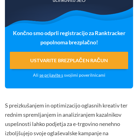
Končno smo odprli registracijo za Ranktracker
popolnoma brezplačno!
USTVARITE BREZPLAČEN RAČUN
Ali
se prijavite s
svojimi poverilnicami
S preizkušanjem in optimizacijo oglasnih kreativ ter
rednim spremljanjem in analiziranjem kazalnikov
uspešnosti lahko podjetja za e-trgovino nenehno
izboljšujejo svoje oglaševalske kampanje na