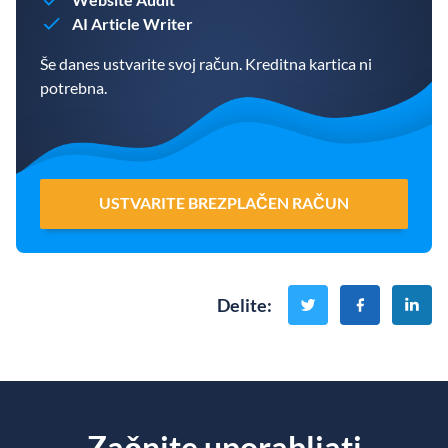
AI Article Writer
Še danes ustvarite svoj račun. Kreditna kartica ni
potrebna.
USTVARITE BREZPLAČEN RAČUN
Delite
:
Začnite uporabljati