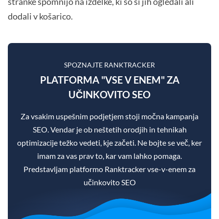
stranke spomnijo na izdelke, ki so si jih ogledali ali
dodali v košarico.
SPOZNAJTE RANKTRACKER
PLATFORMA "VSE V ENEM" ZA
UČINKOVITO SEO
Za vsakim uspešnim podjetjem stoji močna kampanja
SEO. Vendar je ob neštetih orodjih in tehnikah
optimizacije težko vedeti, kje začeti. Ne bojte se več, ker
imam za vas prav to, kar vam lahko pomaga.
Predstavljam platformo Ranktracker vse-v-enem za
učinkovito SEO