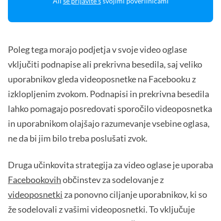
Ali
se prijavite s
svojimi poverilnicami
Poleg tega morajo podjetja v svoje video oglase
vključiti podnapise ali prekrivna besedila, saj veliko
uporabnikov gleda videoposnetke na Facebooku z
izklopljenim zvokom. Podnapisi in prekrivna besedila
lahko pomagajo posredovati sporočilo videoposnetka
in uporabnikom olajšajo razumevanje vsebine oglasa,
ne da bi jim bilo treba poslušati zvok.
Druga učinkovita strategija za video oglase je uporaba
Facebookovih
občinstev za sodelovanje z
videoposnetki
za ponovno ciljanje uporabnikov, ki so
že sodelovali z vašimi videoposnetki. To vključuje