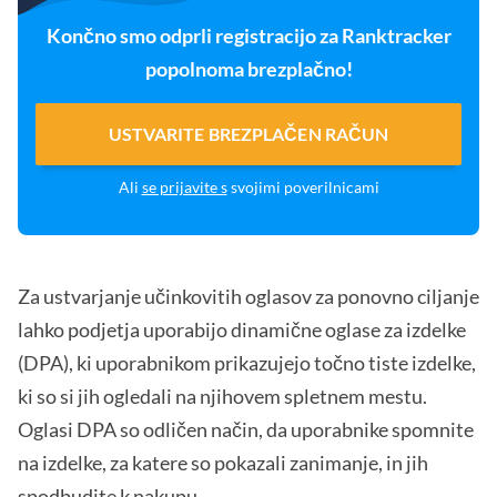
Končno smo odprli registracijo za Ranktracker
popolnoma brezplačno!
USTVARITE BREZPLAČEN RAČUN
Ali
se prijavite s
svojimi poverilnicami
Za ustvarjanje učinkovitih oglasov za ponovno ciljanje
lahko podjetja uporabijo dinamične oglase za izdelke
(DPA), ki uporabnikom prikazujejo točno tiste izdelke,
ki so si jih ogledali na njihovem spletnem mestu.
Oglasi DPA so odličen način, da uporabnike spomnite
na izdelke, za katere so pokazali zanimanje, in jih
spodbudite k nakupu.