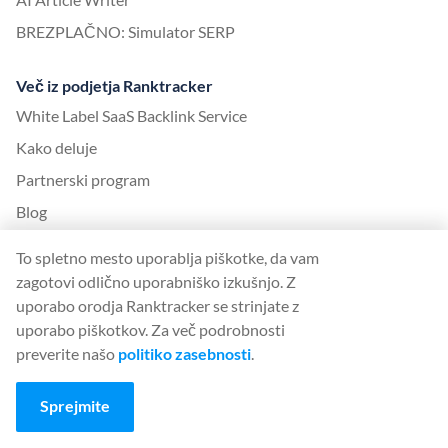
BREZPLAČNO: Simulator SERP
Več iz podjetja Ranktracker
White Label SaaS Backlink Service
Kako deluje
Partnerski program
Blog
SEO glosar
To spletno mesto uporablja piškotke, da vam
Vodnik SEO
zagotovi odlično uporabniško izkušnjo. Z
uporabo orodja Ranktracker se strinjate z
Brezplačna orodja SEO
uporabo piškotkov. Za več podrobnosti
Sporazum o objavi gostov
preverite našo
politiko zasebnosti
.
Zgodovina posodobitev Googlovega algoritma
Sprejmite
Pravni naslov