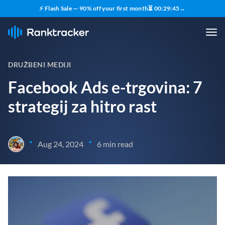
⚡ Flash Sale — 90% off your first month
⏳
00
:
29
:
43
→
DRUŽBENI MEDIJI
Facebook Ads e-trgovina: 7
strategij za hitro rast
•
•
Aug 24, 2024
6 min read