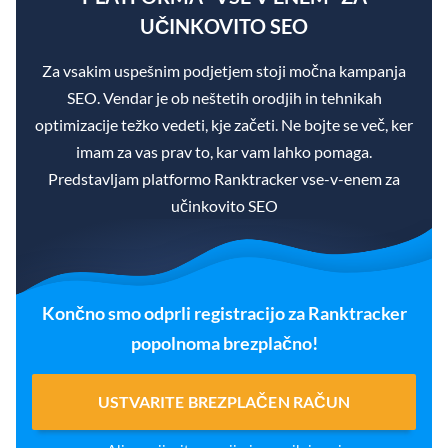
UČINKOVITO SEO
Za vsakim uspešnim podjetjem stoji močna kampanja
SEO. Vendar je ob neštetih orodjih in tehnikah
optimizacije težko vedeti, kje začeti. Ne bojte se več, ker
imam za vas prav to, kar vam lahko pomaga.
Predstavljam platformo Ranktracker vse-v-enem za
učinkovito SEO
Končno smo odprli registracijo za Ranktracker
popolnoma brezplačno!
USTVARITE BREZPLAČEN RAČUN