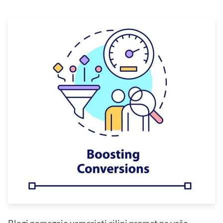
Blogi pomagajo usmerjati ciljni promet na vašo