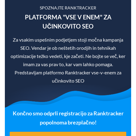
SPOZNAJTE RANKTRACKER
PLATFORMA "VSE V ENEM" ZA
UČINKOVITO SEO
Za vsakim uspešnim podjetjem stoji močna kampanja
SEO. Vendar je ob neštetih orodjih in tehnikah
optimizacije težko vedeti, kje začeti. Ne bojte se več, ker
imam za vas prav to, kar vam lahko pomaga.
Predstavljam platformo Ranktracker vse-v-enem za
učinkovito SEO
Končno smo odprli registracijo za Ranktracker
popolnoma brezplačno!