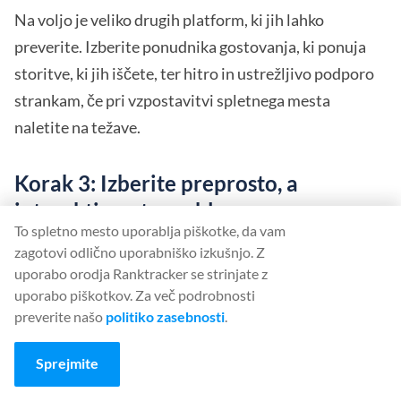
Na voljo je veliko drugih platform, ki jih lahko
preverite. Izberite ponudnika gostovanja, ki ponuja
storitve, ki jih iščete, ter hitro in ustrežljivo podporo
strankam, če pri vzpostavitvi spletnega mesta
naletite na težave.
Korak 3: Izberite preprosto, a
interaktivno temo bloga
To spletno mesto uporablja piškotke, da vam
S temami in predlogami WordPressa je oblikovanje
zagotovi odlično uporabniško izkušnjo. Z
uporabo orodja Ranktracker se strinjate z
spletnega mesta po meri zdaj lažje kot kdaj koli prej.
uporabo piškotkov. Za več podrobnosti
Na voljo so različne brezplačne in plačljive teme
preverite našo
politiko zasebnosti
.
WordPress, med katerimi lahko izbirate pri
oblikovanju spletnega mesta.
Sprejmite