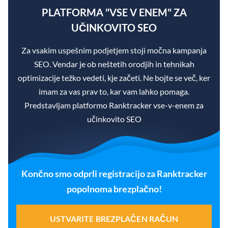
PLATFORMA "VSE V ENEM" ZA
UČINKOVITO SEO
Za vsakim uspešnim podjetjem stoji močna kampanja
SEO. Vendar je ob neštetih orodjih in tehnikah
optimizacije težko vedeti, kje začeti. Ne bojte se več, ker
imam za vas prav to, kar vam lahko pomaga.
Predstavljam platformo Ranktracker vse-v-enem za
učinkovito SEO
Končno smo odprli registracijo za Ranktracker
popolnoma brezplačno!
USTVARITE BREZPLAČEN RAČUN