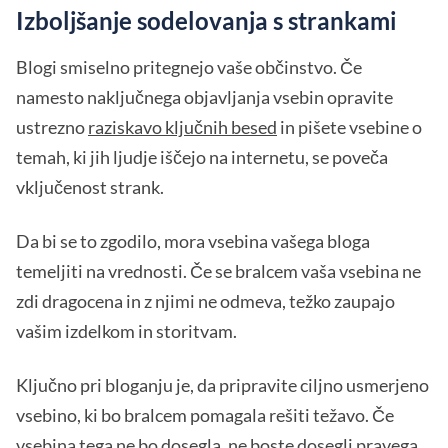
Izboljšanje sodelovanja s strankami
Blogi smiselno pritegnejo vaše občinstvo. Če
namesto naključnega objavljanja vsebin opravite
ustrezno
raziskavo ključnih besed
in pišete vsebine o
temah, ki jih ljudje iščejo na internetu, se poveča
vključenost strank.
Da bi se to zgodilo, mora vsebina vašega bloga
temeljiti na vrednosti. Če se bralcem vaša vsebina ne
zdi dragocena in z njimi ne odmeva, težko zaupajo
vašim izdelkom in storitvam.
Ključno pri bloganju je, da pripravite ciljno usmerjeno
vsebino, ki bo bralcem pomagala rešiti težavo. Če
vsebina tega ne bo dosegla, ne boste dosegli pravega