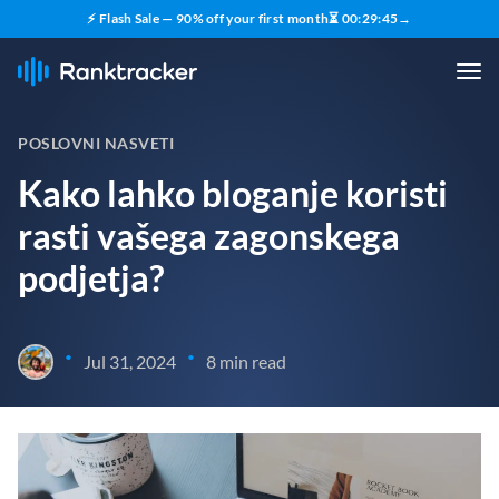
⚡ Flash Sale — 90% off your first month
⏳
00
:
29
:
44
→
POSLOVNI NASVETI
Kako lahko bloganje koristi
rasti vašega zagonskega
podjetja?
•
•
Jul 31, 2024
8 min read