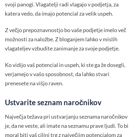
svoji panogi. Vlagatelji radi vlagajo v podjetja, za
katera vedo, da imajo potencial za velik uspeh.
Z večjo prepoznavnostjo bo vaše podjetje imelo več
možnosti za naložbe. Z bloganjem lahko v mislih
vlagateljev vzbudite zanimanje za svoje podjetje.
Ko vidijo vaš potencial in uspeh, ki ste ga že dosegli,
verjamejo v vašo sposobnost, da lahko stvari
prenesete na višjo raven.
Ustvarite seznam naročnikov
Največja težava pri ustvarjanju seznama naročnikov
je, da ne veste, ali imate na seznamu prave ljudi. To bi
moral biti vaš ciljni trg z največjim potencialom za