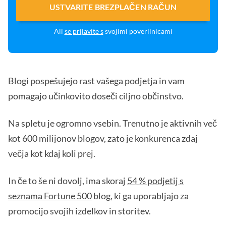
USTVARITE BREZPLAČEN RAČUN
Ali
se prijavite s
svojimi poverilnicami
Blogi
pospešujejo rast vašega podjetja
in vam
pomagajo učinkovito doseči ciljno občinstvo.
Na spletu je ogromno vsebin. Trenutno je aktivnih več
kot 600 milijonov blogov, zato je konkurenca zdaj
večja kot kdaj koli prej.
In če to še ni dovolj, ima skoraj
54 % podjetij s
seznama Fortune 500
blog, ki ga uporabljajo za
promocijo svojih izdelkov in storitev.