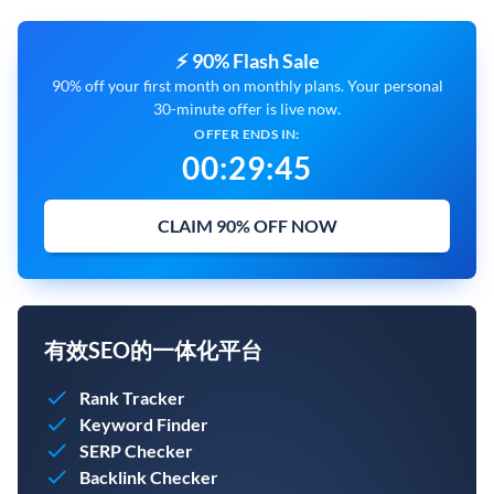
⚡ 90% Flash Sale
90% off your first month on monthly plans. Your personal
30-minute offer is live now.
OFFER ENDS IN:
00
:
29
:
44
CLAIM 90% OFF NOW
有效SEO的一体化平台
Rank Tracker
Keyword Finder
SERP Checker
Backlink Checker