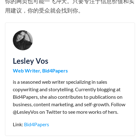
你的网页也可能一飞冲天。只要专注于信息价值和实
用建议，你的受众就会找到你。
Lesley Vos
Web Writer, Bid4Papers
is a seasoned web writer specializing in sales
copywriting and storytelling. Currently blogging at
Bid4Papers, she also contributes to publications on
business, content marketing, and self-growth. Follow
@LesleyVos on Twitter to see more works of hers.
Link:
Bid4Papers