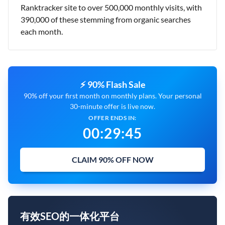
Ranktracker site to over 500,000 monthly visits, with
390,000 of these stemming from organic searches
each month.
⚡ 90% Flash Sale
90% off your first month on monthly plans. Your personal
30-minute offer is live now.
OFFER ENDS IN:
00
:
29
:
44
CLAIM 90% OFF NOW
有效SEO的一体化平台