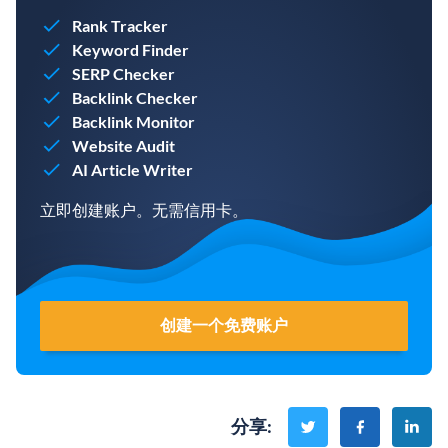
Rank Tracker
Keyword Finder
SERP Checker
Backlink Checker
Backlink Monitor
Website Audit
AI Article Writer
立即创建账户。无需信用卡。
创建一个免费账户
分享
: