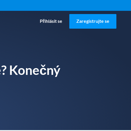
Přihlásit se
Zaregistrujte se
je? Konečný