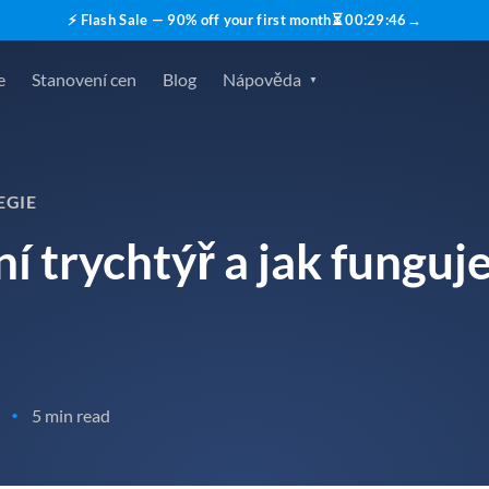
⚡ Flash Sale — 90% off your first month
⏳
00
:
29
:
45
→
e
Stanovení cen
Blog
Nápověda
EGIE
ní trychtýř a jak fungu
5 min read
•