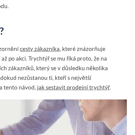
odu.
?
ázornění
cesty zákazníka
, které znázorňuje
ž po akci. Trychtýř se mu říká proto, že na
ích zákazníků, který se v důsledku několika
dokud nezůstanou ti, kteří s největší
a tento návod,
jak sestavit prodejní trychtýř
.