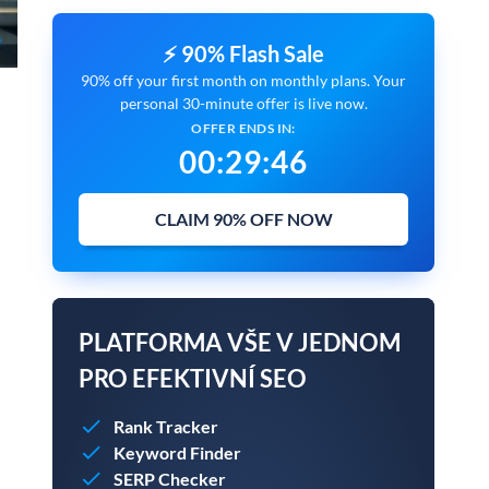
⚡ 90% Flash Sale
90% off your first month on monthly plans. Your
personal 30-minute offer is live now.
OFFER ENDS IN:
00
:
29
:
45
CLAIM 90% OFF NOW
PLATFORMA VŠE V JEDNOM
PRO EFEKTIVNÍ SEO
Rank Tracker
Keyword Finder
SERP Checker