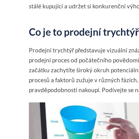
stálé kupující a udržet si konkurenční výh
Co je to prodejní trychtýř
Prodejní trychtýř představuje vizuální zn
prodejní proces od počátečního povědomí a
začátku zachytíte široký okruh potenciáln
procesů a faktorů zužuje v různých fázích, 
pravděpodobností nakoupí. Podívejte se n