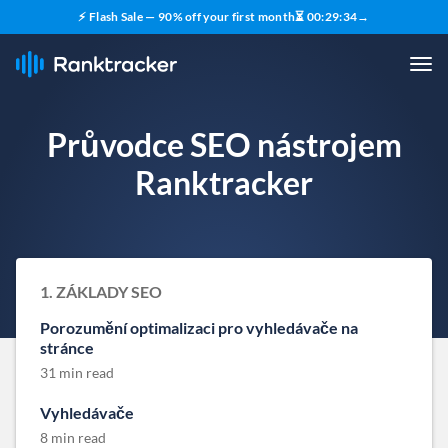
⚡ Flash Sale — 90% off your first month
⏳
00
:
29
:
34
→
Průvodce SEO nástrojem
Ranktracker
1. ZÁKLADY SEO
Porozumění optimalizaci pro vyhledávače na
stránce
31 min read
Vyhledávače
8 min read