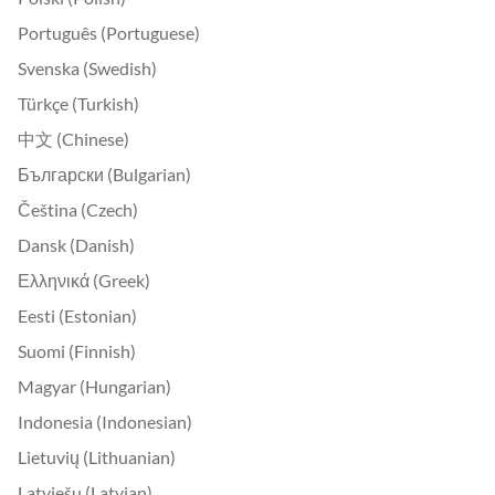
Português (Portuguese)
Svenska (Swedish)
Türkçe (Turkish)
中文 (Chinese)
Български (Bulgarian)
Čeština (Czech)
Dansk (Danish)
Ελληνικά (Greek)
Eesti (Estonian)
Suomi (Finnish)
Magyar (Hungarian)
Indonesia (Indonesian)
Lietuvių (Lithuanian)
Latviešu (Latvian)