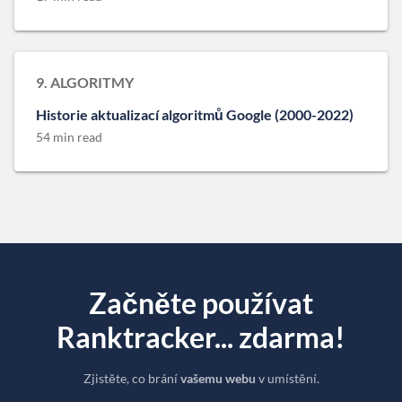
9. ALGORITMY
Historie aktualizací algoritmů Google (2000-2022)
54 min read
Začněte používat
Ranktracker... zdarma!
Zjistěte, co brání
vašemu webu
v umístění.